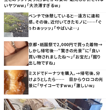
いヤツww」「大渋滞すぎるw」
ベンチで休憩していると…遠方に違和
感。その後、近付いてきたモノに……「ぐ
ぅわぁッッッ」「やばいよ…」
京都・祇園祭で2,000円で買った着物→
しかし帰宅後…“驚きの光景”に「良い
買い物されましたね～」「お宝だ」「掘り
出し物ですね」
ミスドでドーナツを購入。→帰宅後、分
けようとしたら…… 目からウロコの光
景に「サイコーですww」「激しいw」