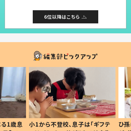
6位以降はこちら
1歳息
小1から不登校、息子は「ギフテ
ひ孫に