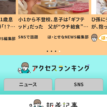
1歳息
小1から不登校、息子は「ギフテ
ひ孫に
「！？」
ッド」だった 父が“ウチ給食”を
が、抱
に「可愛
作り続ける理由とは #令和の親
「涙が
SNSで話題
ほ・とせなNEWS編集部
WS編集部
#令和の子
い」
ニュース
SNS