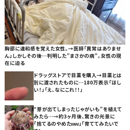
胸部に違和感を覚えた女性。→医師「異常はありませ
ん」しかしその後…判明した”まさかの病”。女性の現
在に迫る
ドラッグストアで目薬を購入→目薬とは
別に渡されたものに…180万表示「ほし
い！」「え、なにこれ！！」
“芽が出てしまったじゃがいも”を植えて
みたら…→約3ヶ月後、驚きの光景に
「捨てるのやめたｗｗ」「育ててみたいで