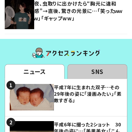
夜、虫取りに出かけたら“胸元に違和
感”→直後、驚きの光景に…「笑ったｗｗ
ｗ」「ギャップww」
ニュース
SNS
平成7年に生まれた双子…その
29年後の姿に「漫画みたい」「素
敵すぎる」
平成6年に撮った2ショット 30
年後の姿に…「美男美女」「こん