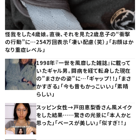
怪我をした4歳娘。直後、それを見た2歳息子の“衝撃
の行動”に…254万回表示「凄い配慮（笑）」「お顔はか
なり重症レベル」
1998年『一世を風靡した雑誌』に載って
いたギャル男。闘病を経て転身した現在
の”まさかの姿”に…「ギャップ！！」「まさ
かすぎる」「今も昔もかっこいい」「素晴
らしい」
スッピン女性→戸田恵梨香さん風メイク
をした結果……驚きの光景に「本人かと
思った」「ベースが美しい」「似すぎ！！」