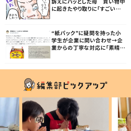
訴えにハッとした母 買い物中
に起きたやり取りに「すごい分
かる」「改めて気付かされた」
“紙パック”に疑問を持った小
学生が企業に問い合わせ→企
業からの丁寧な対応に「素晴ら
しい」の声