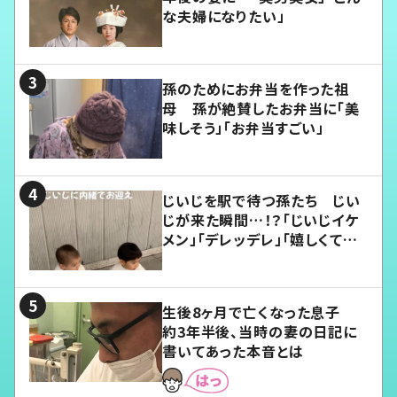
な夫婦になりたい」
孫のためにお弁当を作った祖
母 孫が絶賛したお弁当に「美
味しそう」「お弁当すごい」
じいじを駅で待つ孫たち じい
じが来た瞬間…！？「じいじイケ
メン」「デレッデレ」「嬉しくて可
愛くてたまらない」「幸せになれ
る」
生後8ヶ月で亡くなった息子
約3年半後、当時の妻の日記に
書いてあった本音とは