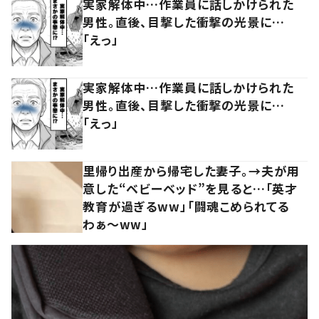
実家解体中…作業員に話しかけられた
男性。直後、目撃した衝撃の光景に…
「えっ」
実家解体中…作業員に話しかけられた
男性。直後、目撃した衝撃の光景に…
「えっ」
里帰り出産から帰宅した妻子。→夫が用
意した“ベビーベッド”を見ると…「英才
教育が過ぎるww」「闘魂こめられてる
わぁ～ww」