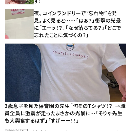
す！」
夜、コインランドリーで“忘れ物”を発
見。よく見ると……「はぁ？」衝撃の光景
に「エーッ！？」「なぜ落ちてる？」「どこで
忘れたことに気づくの？」
3歳息子を見た保育園の先生「何そのTシャツ！？」→職
員全員に激震が走ったまさかの光景に…「そりゃ先生
も大興奮するはず」「すげーー！！」