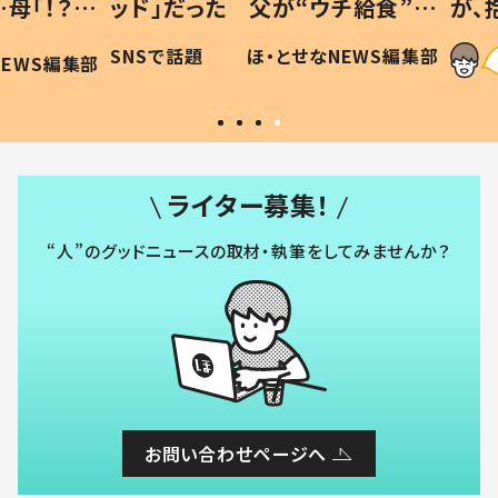
「！？」
ッド」だった 父が“ウチ給食”を
が、抱
に「可愛
作り続ける理由とは #令和の親
「涙が
SNSで話題
ほ・とせなNEWS編集部
WS編集部
#令和の子
い」
ライター募集！
“人”のグッドニュースの取材・執筆をしてみませんか？
お問い合わせページへ