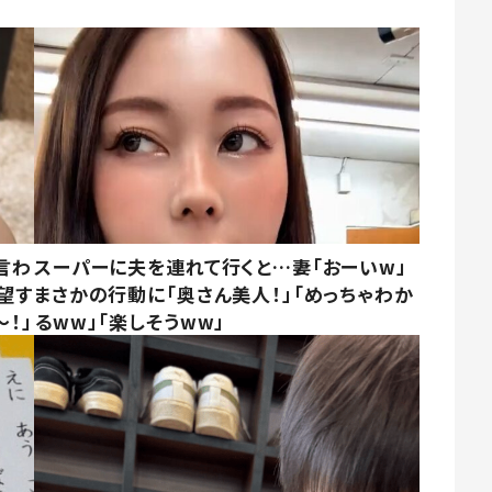
言わ
スーパーに夫を連れて行くと…妻「おーいw」
望す
まさかの行動に「奥さん美人！」「めっちゃわか
！」
るww」「楽しそうww」