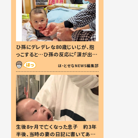
ひ孫にデレデレな80歳じいじが、抱
っこすると…ひ孫の反応に「涙が出ま
した」「可愛くて仕方ない」
ほ・とせなNEWS編集部
生後8ヶ月で亡くなった息子 約3年
半後、当時の妻の日記に書いてあっ