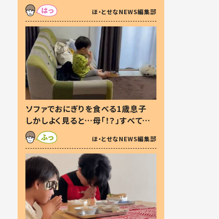
た本音とは
ほ・とせなNEWS編集部
ソファでおにぎりを食べる1歳息子
しかしよく見ると…母「！？」すべてを
察した母の投稿に「可愛いから許
ほ・とせなNEWS編集部
す！」「現行犯〜」