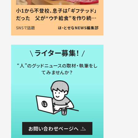
小1から不登校、息子は「ギフテッド」
だった 父が“ウチ給食”を作り続け
る理由とは #令和の親 #令和の子
SNSで話題
ほ・とせなNEWS編集部
ライター募集！
“人”のグッドニュースの取材・執筆をし
てみませんか？
お問い合わせページへ