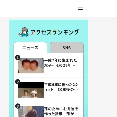
ニュース
SNS
平成7年に生まれた
双子…その29年後
の姿に「漫画みたい」
「素敵すぎる」
平成6年に撮った2シ
ョット 30年後の姿
に…「美男美女」「こ
んな夫婦になりた
い」
孫のためにお弁当を
作った祖母 孫が絶