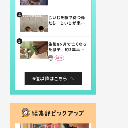
賛したお弁当に「美
味しそう」「お弁当す
ごい」
じいじを駅で待つ孫
たち じいじが来た
瞬間…！？「じいじイ
ケメン」「デレッデレ」
「嬉しくて可愛くてた
生後8ヶ月で亡くなっ
まらない」「幸せにな
た息子 約3年半
れる」
後、当時の妻の日記
に書いてあった本音
とは
6位以降はこちら