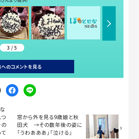
3 / 5
稿へのコメントを見る
らな
見つ
窓から外を見る9歳娘と秋
その
田犬 →その数年後の姿に
って
「うわあああ」「泣ける」