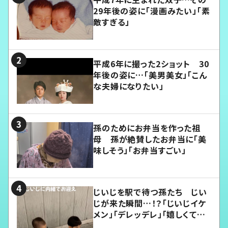
29年後の姿に「漫画みたい」「素
敵すぎる」
平成6年に撮った2ショット 30
年後の姿に…「美男美女」「こん
な夫婦になりたい」
孫のためにお弁当を作った祖
母 孫が絶賛したお弁当に「美
味しそう」「お弁当すごい」
じいじを駅で待つ孫たち じい
じが来た瞬間…！？「じいじイケ
メン」「デレッデレ」「嬉しくて可
愛くてたまらない」「幸せになれ