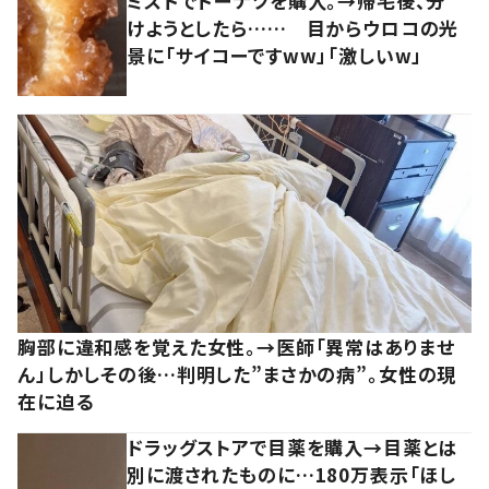
ミスドでドーナツを購入。→帰宅後、分
けようとしたら…… 目からウロコの光
景に「サイコーですww」「激しいw」
胸部に違和感を覚えた女性。→医師「異常はありませ
ん」しかしその後…判明した”まさかの病”。女性の現
在に迫る
ドラッグストアで目薬を購入→目薬とは
別に渡されたものに…180万表示「ほし