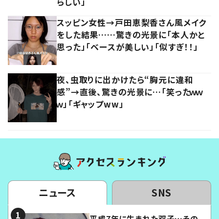
らしい」
スッピン女性→戸田恵梨香さん風メイク
をした結果……驚きの光景に「本人かと
思った」「ベースが美しい」「似すぎ！！」
夜、虫取りに出かけたら“胸元に違和
感”→直後、驚きの光景に…「笑ったｗｗ
ｗ」「ギャップww」
ニュース
SNS
平成7年に生まれた双子…その