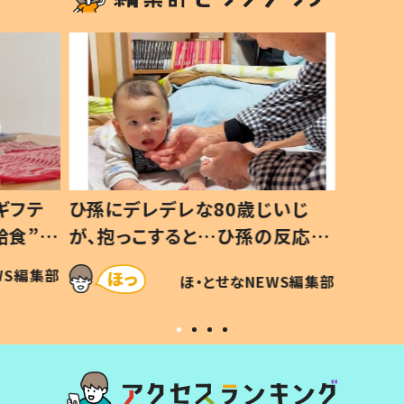
いじ
生後8ヶ月で亡くなった息子 約
ソファ
の反応に
3年半後、当時の妻の日記に書い
子 し
て仕方な
てあった本音とは
すべて
WS編集部
ほ・とせなNEWS編集部
いから