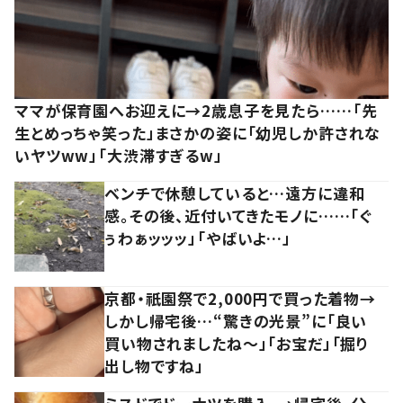
ママが保育園へお迎えに→2歳息子を見たら……「先
生とめっちゃ笑った」まさかの姿に「幼児しか許されな
いヤツww」「大渋滞すぎるw」
ベンチで休憩していると…遠方に違和
感。その後、近付いてきたモノに……「ぐ
ぅわぁッッッ」「やばいよ…」
京都・祇園祭で2,000円で買った着物→
しかし帰宅後…“驚きの光景”に「良い
買い物されましたね～」「お宝だ」「掘り
出し物ですね」