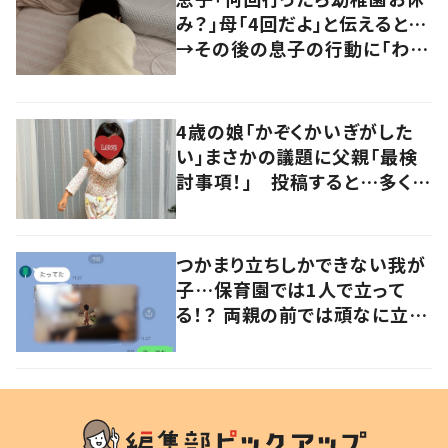
み？」母「4回だよ」と伝えると…
→その後の息子の行動に「わか
るよその気持ち」「うちの子も！」
の声
4歳の娘「かぞくかいぎがした
い」まさかの議題に父親「最検
討事項！」 投稿すると…多くの
意見が寄せられる！
つかまり立ちしかできない我が
子…保育園では1人で立って
る！？ 両親の前では頑なに立た
ない1歳児が可愛すぎる…！