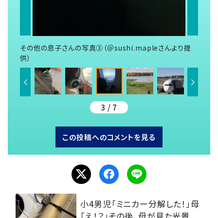
その他の息子さんの写真③（＠sushi.mapleさんより提
供）
3 / 7
この投稿へのコメントを見る
小4男児「ミニカー分解した！」母
「え！？」その後、母が見た光景