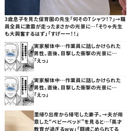
3歳息子を見た保育園の先生「何そのTシャツ！？」→職
員全員に激震が走ったまさかの光景に…「そりゃ先生
も大興奮するはず」「すげーー！！」
実家解体中…作業員に話しかけられた
男性。直後、目撃した衝撃の光景に…
「えっ」
実家解体中…作業員に話しかけられた
男性。直後、目撃した衝撃の光景に…
「えっ」
里帰り出産から帰宅した妻子。→夫が用
意した“ベビーベッド”を見ると…「英才
教育が過ぎるww」「闘魂こめられてる