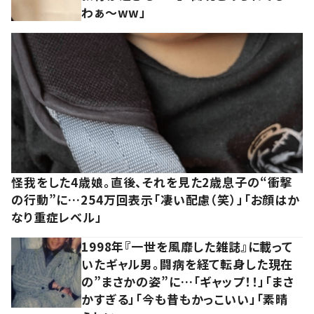
わぁ～ww」
怪我をした4歳娘。直後、それを見た2歳息子の“衝撃
の行動”に…254万回表示「凄い配慮（笑）」「お顔はか
なり重症レベル」
1998年『一世を風靡した雑誌』に載って
いたギャル男。闘病を経て転身した現在
の”まさかの姿”に…「ギャップ！！」「まさ
かすぎる」「今も昔もかっこいい」「素晴