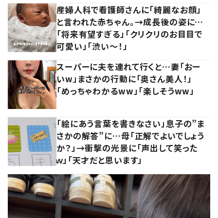
産婦人科で看護師さんに「綺麗なお顔」
と言われた赤ちゃん。→成長後の姿に…
「将来有望すぎる」「クリクリのお目目で
可愛い」「渋い～！」
スーパーに夫を連れて行くと…妻「おー
いw」まさかの行動に「奥さん美人！」
「めっちゃわかるww」「楽しそうww」
「絵にあう言葉を書きなさい」息子の”ま
さかの解答”に…母「正解でよいでしょう
か？」→衝撃の光景に「声出して笑った
ｗ」「天才だと思います」