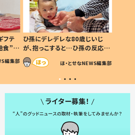
いじ
生後8ヶ月で亡くなった息子 約
ソファ
の反応に
3年半後、当時の妻の日記に書い
子 し
て仕方な
てあった本音とは
すべて
WS編集部
ほ・とせなNEWS編集部
いから
ライター募集！
“人”のグッドニュースの取材・執筆をしてみませんか？