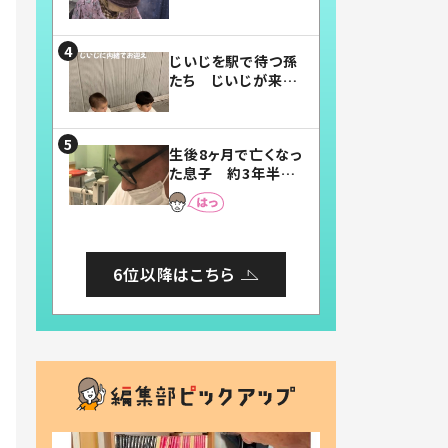
賛したお弁当に「美
味しそう」「お弁当す
ごい」
じいじを駅で待つ孫
たち じいじが来た
瞬間…！？「じいじイ
ケメン」「デレッデレ」
「嬉しくて可愛くてた
生後8ヶ月で亡くなっ
まらない」「幸せにな
た息子 約3年半
れる」
後、当時の妻の日記
に書いてあった本音
とは
6位以降はこちら