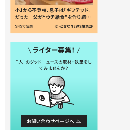
小1から不登校、息子は「ギフテッド」
だった 父が“ウチ給食”を作り続け
る理由とは #令和の親 #令和の子
SNSで話題
ほ・とせなNEWS編集部
ライター募集！
“人”のグッドニュースの取材・執筆をし
てみませんか？
お問い合わせページへ