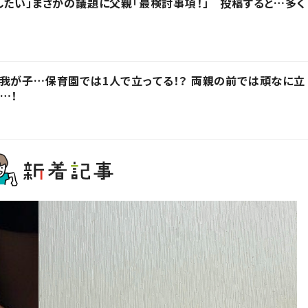
したい」まさかの議題に父親「最検討事項！」 投稿すると…多く
我が子…保育園では1人で立ってる！？ 両親の前では頑なに立
…！