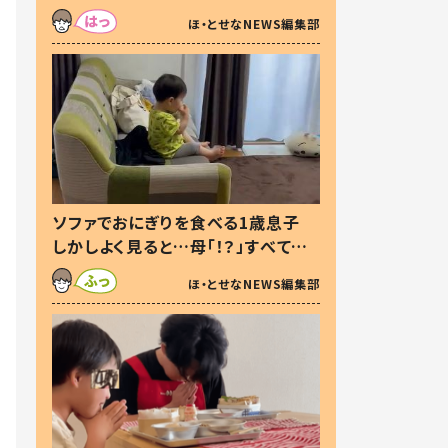
た本音とは
ほ・とせなNEWS編集部
ソファでおにぎりを食べる1歳息子
しかしよく見ると…母「！？」すべてを
察した母の投稿に「可愛いから許
ほ・とせなNEWS編集部
す！」「現行犯〜」