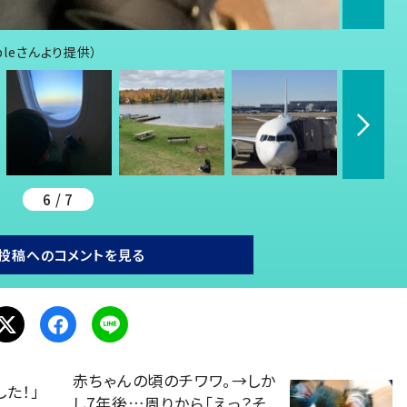
pleさんより提供）
6 / 7
投稿へのコメントを見る
赤ちゃんの頃のチワワ。→しか
た！」
し7年後…周りから「えっ？そ