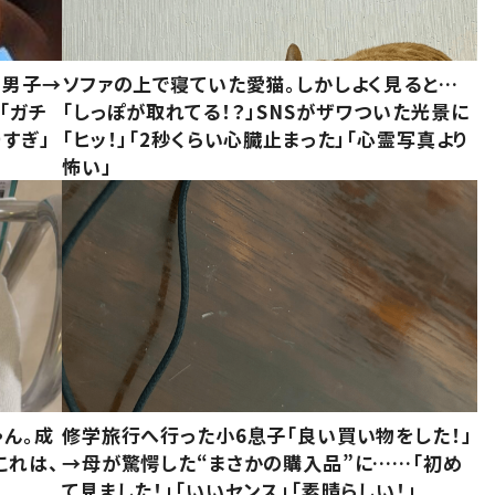
1男子→
ソファの上で寝ていた愛猫。しかしよく見ると…
「ガチ
「しっぽが取れてる！？」SNSがザワついた光景に
すぎ」
「ヒッ！」「2秒くらい心臓止まった」「心霊写真より
怖い」
ゃん。成
修学旅行へ行った小6息子「良い買い物をした！」
これは、
→母が驚愕した“まさかの購入品”に……「初め
て見ました！」「いいセンス」「素晴らしい！」