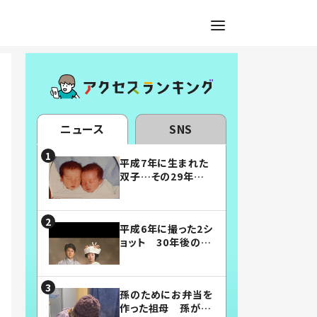
ニュース
SNS
平成7年に生まれた
双子…その29年後
の姿に「漫画みたい」
「素敵すぎる」
平成6年に撮った2シ
ョット 30年後の姿
に…「美男美女」「こ
んな夫婦になりた
い」
孫のためにお弁当を
作った祖母 孫が絶