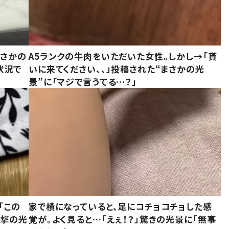
まさかの
A5ランクの牛肉をいただいた女性。しかし→「貰
状況で
いに来てください、、」投稿された“まさかの光
景”に「マジで言うてる…？」
「この
家で横になっていると、足にコチョコチョした感
衝撃の光
覚が。よく見ると…「えぇ！？」驚きの光景に「無事