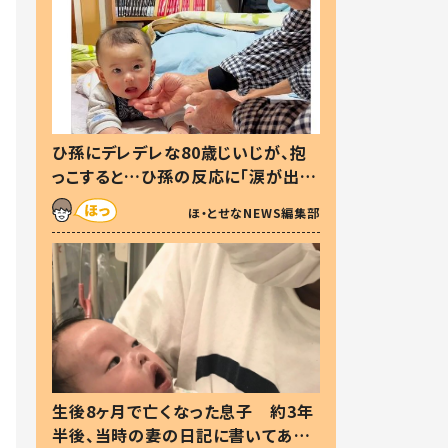
ひ孫にデレデレな80歳じいじが、抱
っこすると…ひ孫の反応に「涙が出ま
した」「可愛くて仕方ない」
ほ・とせなNEWS編集部
生後8ヶ月で亡くなった息子 約3年
半後、当時の妻の日記に書いてあっ