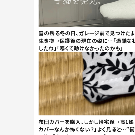
雪の残る冬の日、ガレージ前で見つけた
生き物→保護後の現在の姿に…「過酷な
したね」「寒くて動けなかったのかも」
布団カバーを購入。しかし帰宅後→高1娘
カバーなんか怖くない？」よく見ると…”