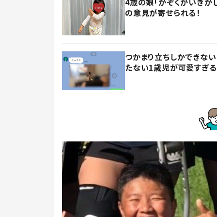
4歳の娘「かぞくかいぎが
の意見が寄せられる！
つかまり立ちしかできない
たない1歳児が可愛すぎる