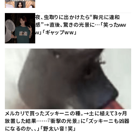
夜、虫取りに出かけたら“胸元に違和
感”→直後、驚きの光景に…「笑ったｗｗ
ｗ」「ギャップww」
メルカリで買ったズッキーニの種。→土に植えて3ヶ月
放置した結果……『衝撃の光景』に「ズッキーニも凶器
になるのか、、」「野太い音！笑」