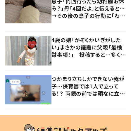
息子「何回行ったら幼稚園お休
み？」母「4回だよ」と伝えると…
→その後の息子の行動に「わか
るよその気持ち」「うちの子も！」
の声
4歳の娘「かぞくかいぎがした
い」まさかの議題に父親「最検
討事項！」 投稿すると…多くの
意見が寄せられる！
つかまり立ちしかできない我が
子…保育園では1人で立って
る！？ 両親の前では頑なに立た
ない1歳児が可愛すぎる…！