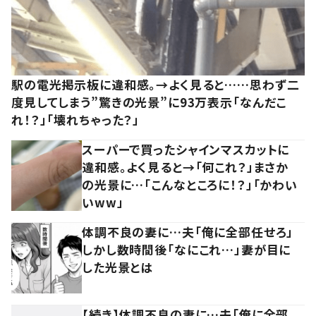
駅の電光掲示板に違和感。→よく見ると……思わず二
度見してしまう”驚きの光景”に93万表示「なんだこ
れ！？」「壊れちゃった？」
スーパーで買ったシャインマスカットに
違和感。よく見ると→「何これ？」まさか
の光景に…「こんなところに！？」「かわい
いww」
体調不良の妻に…夫「俺に全部任せろ」
しかし数時間後「なにこれ…」妻が目に
した光景とは
【続き】体調不良の妻に…夫「俺に全部