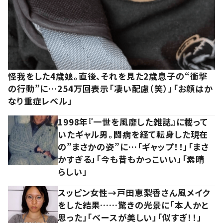
怪我をした4歳娘。直後、それを見た2歳息子の“衝撃
の行動”に…254万回表示「凄い配慮（笑）」「お顔はか
なり重症レベル」
1998年『一世を風靡した雑誌』に載って
いたギャル男。闘病を経て転身した現在
の”まさかの姿”に…「ギャップ！！」「まさ
かすぎる」「今も昔もかっこいい」「素晴
らしい」
スッピン女性→戸田恵梨香さん風メイク
をした結果……驚きの光景に「本人かと
思った」「ベースが美しい」「似すぎ！！」