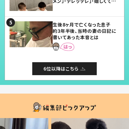
メン」「デレッデレ」「嬉しくて可
愛くてたまらない」「幸せになれ
る」
生後8ヶ月で亡くなった息子
約3年半後、当時の妻の日記に
書いてあった本音とは
6位以降はこちら