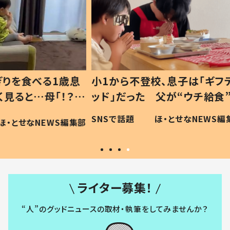
1歳息
小1から不登校、息子は「ギフテ
ひ孫に
「！？」
ッド」だった 父が“ウチ給食”を
が、抱
に「可愛
作り続ける理由とは #令和の親
「涙が
SNSで話題
ほ・とせなNEWS編集部
WS編集部
#令和の子
い」
ライター募集！
“人”のグッドニュースの取材・執筆をしてみませんか？