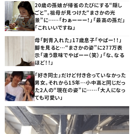
20歳の孫娘が帰省のたびにする“隠し
ごと”。祖母が見つけた“まさかの光
景”に……「わぁーーー！」「最高の孫だ」
「これいいですね」
母「刺青入れた」17歳息子「やばー！！」
脚を見ると…“まさかの姿”に277万表
示「違う意味でやばーー（笑）」「な、なる
ほど！！」
「好き同士」だけど付き合っていなかった
男女。それから15年…小中高と同じだっ
た2人の“現在の姿”に……「大人になっ
ても可愛い」