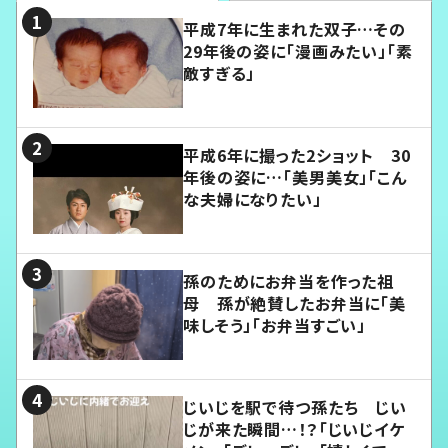
平成7年に生まれた双子…その
29年後の姿に「漫画みたい」「素
敵すぎる」
平成6年に撮った2ショット 30
年後の姿に…「美男美女」「こん
な夫婦になりたい」
孫のためにお弁当を作った祖
母 孫が絶賛したお弁当に「美
味しそう」「お弁当すごい」
じいじを駅で待つ孫たち じい
じが来た瞬間…！？「じいじイケ