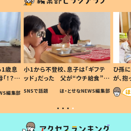
1歳息
小1から不登校、息子は「ギフテ
ひ孫に
「！？」
ッド」だった 父が“ウチ給食”を
が、抱
に「可愛
作り続ける理由とは #令和の親
「涙が
SNSで話題
ほ・とせなNEWS編集部
WS編集部
#令和の子
い」