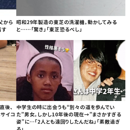
父から
昭和29年製造の東芝の洗濯機。動かしてみる
省す
と……「驚き」「東芝恐るべし」
直後、
中学生の時に出会うも“別々の道を歩んでい
んサイコ
た”男女。しかし10年後の現在→”まさかすぎる
姿”に…「2人とも遠回りしたんだね」「素敵過ぎ
る」