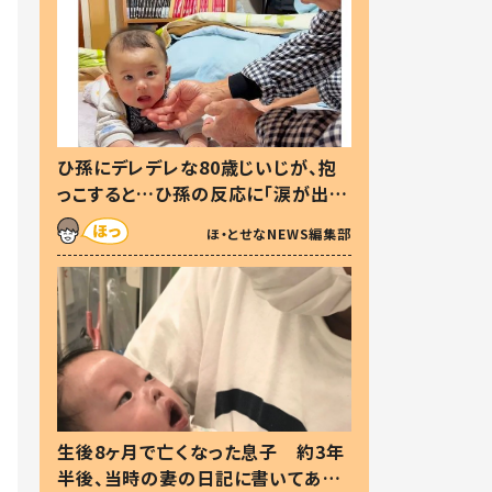
ひ孫にデレデレな80歳じいじが、抱
っこすると…ひ孫の反応に「涙が出ま
した」「可愛くて仕方ない」
ほ・とせなNEWS編集部
生後8ヶ月で亡くなった息子 約3年
半後、当時の妻の日記に書いてあっ