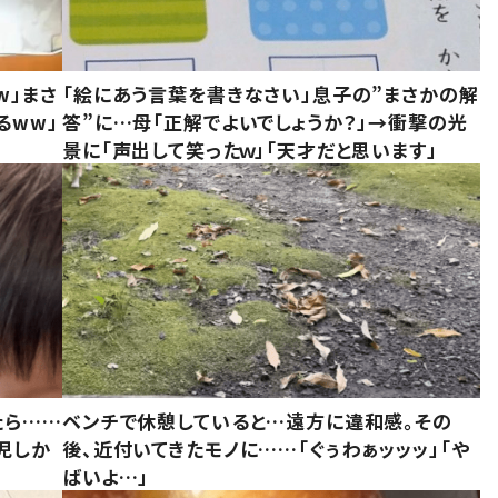
w」まさ
「絵にあう言葉を書きなさい」息子の”まさかの解
るww」
答”に…母「正解でよいでしょうか？」→衝撃の光
景に「声出して笑ったｗ」「天才だと思います」
たら……
ベンチで休憩していると…遠方に違和感。その
児しか
後、近付いてきたモノに……「ぐぅわぁッッッ」「や
ばいよ…」