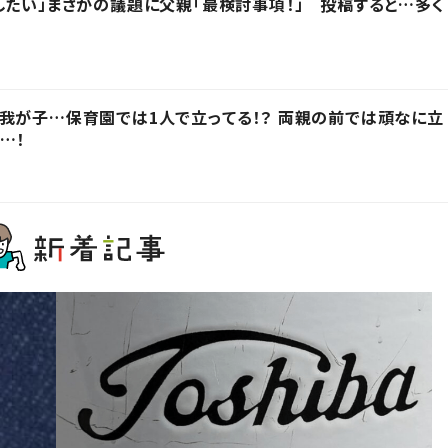
したい」まさかの議題に父親「最検討事項！」 投稿すると…多く
我が子…保育園では1人で立ってる！？ 両親の前では頑なに立
…！