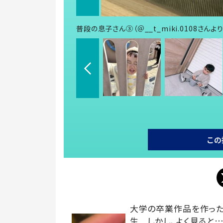
普段の息子さん③（＠__t_miki.0108さんよ
この
大学の卒業作品を作っ
生 しかし、よく見ると