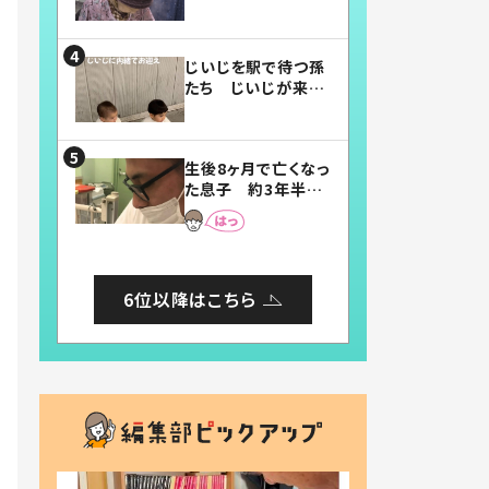
賛したお弁当に「美
味しそう」「お弁当す
ごい」
じいじを駅で待つ孫
たち じいじが来た
瞬間…！？「じいじイ
ケメン」「デレッデレ」
「嬉しくて可愛くてた
生後8ヶ月で亡くなっ
まらない」「幸せにな
た息子 約3年半
れる」
後、当時の妻の日記
に書いてあった本音
とは
6位以降はこちら