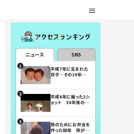
ニュース
SNS
平成7年に生まれた
双子…その29年後
の姿に「漫画みたい」
「素敵すぎる」
平成6年に撮った2シ
ョット 30年後の姿
に…「美男美女」「こ
んな夫婦になりた
い」
孫のためにお弁当を
作った祖母 孫が絶