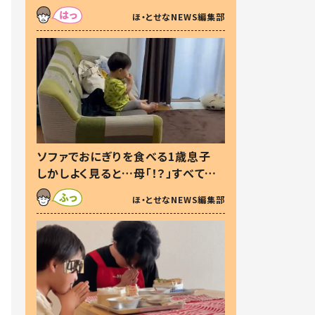
た本音とは
ほ・とせなNEWS編集部
ソファでおにぎりを食べる1歳息子
しかしよく見ると…母「！？」すべてを
察した母の投稿に「可愛いから許
ほ・とせなNEWS編集部
す！」「現行犯〜」