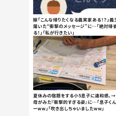
嫁「こんな帰りたくなる義実家ある！？」義
届いた“衝撃のメッセージ”に…「絶対帰
る！」「私が行きたい」
夏休みの宿題をする小5息子に違和感。→
母がみた『衝撃的すぎる姿』に…「息子く
ーww」「吹き出しちゃいましたww」