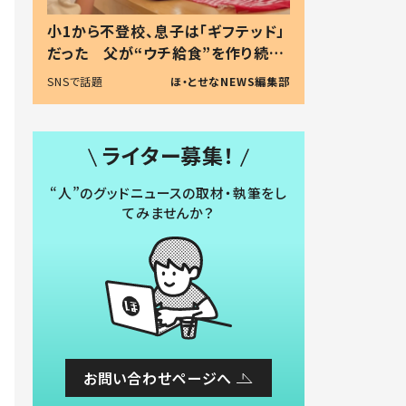
小1から不登校、息子は「ギフテッド」
だった 父が“ウチ給食”を作り続け
る理由とは #令和の親 #令和の子
SNSで話題
ほ・とせなNEWS編集部
ライター募集！
“人”のグッドニュースの取材・執筆をし
てみませんか？
お問い合わせページへ