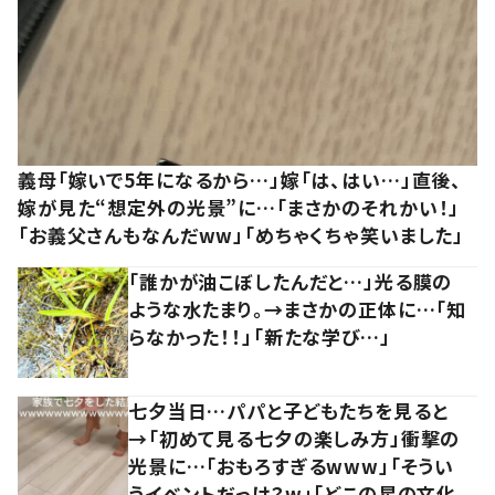
義母「嫁いで5年になるから…」嫁「は、はい…」直後、
嫁が見た“想定外の光景”に…「まさかのそれかい！」
「お義父さんもなんだww」「めちゃくちゃ笑いました」
「誰かが油こぼしたんだと…」光る膜の
ような水たまり。→まさかの正体に…「知
らなかった！！」「新たな学び…」
七夕当日…パパと子どもたちを見ると
→「初めて見る七夕の楽しみ方」衝撃の
光景に…「おもろすぎるwww」「そうい
うイベントだっけ？w」「どこの星の文化