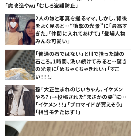
「魔改造やｗ」「むしろ盗難防止」
2人の娘と写真を撮るママ。しかし、背後
をよく見ると…“衝撃の光景”に「最高す
ぎた」「仲間に入れてあげて」「登場人物
みんな可愛い」
「普通の石ではない」と川で拾った謎の
石ころ。1時間、洗い続けてみると…驚き
の光景に「めちゃくちゃきれい」「すご
い！！！」
孫「大正生まれのじいちゃん、イケメン
やろ？」→投稿された“まさかの姿”に…
「イケメン！！」「ブロマイドが買えそう」
「相当モテたはず！」