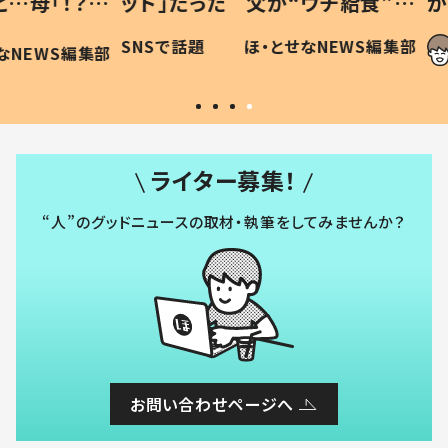
「！？」
ッド」だった 父が“ウチ給食”を
が、抱
に「可愛
作り続ける理由とは #令和の親
「涙が
SNSで話題
ほ・とせなNEWS編集部
WS編集部
#令和の子
い」
ライター募集！
“人”のグッドニュースの取材・執筆をしてみませんか？
お問い合わせページへ