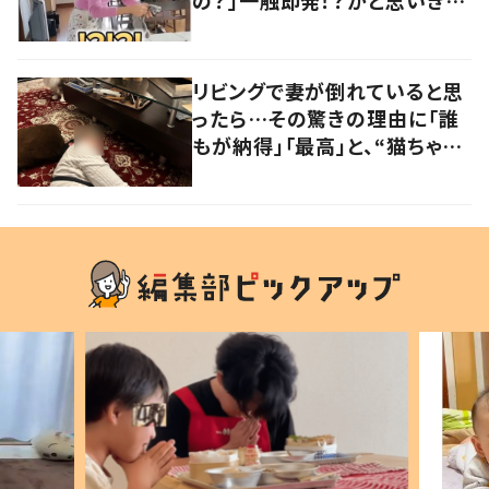
の？」一触即発！？かと思いき
や…持ち主が判明し「声だして
大爆笑しちゃった」
リビングで妻が倒れていると思
ったら…その驚きの理由に「誰
もが納得」「最高」と、“猫ちゃん
好きユーザー”からの共感集ま
る！