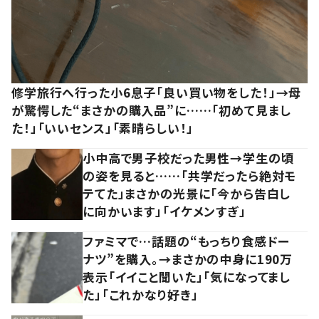
修学旅行へ行った小6息子「良い買い物をした！」→母
が驚愕した“まさかの購入品”に……「初めて見まし
た！」「いいセンス」「素晴らしい！」
小中高で男子校だった男性→学生の頃
の姿を見ると……「共学だったら絶対モ
テてた」まさかの光景に「今から告白し
に向かいます」「イケメンすぎ」
ファミマで…話題の“もっちり食感ドー
ナツ”を購入。→まさかの中身に190万
表示「イイこと聞いた」「気になってまし
た」「これかなり好き」