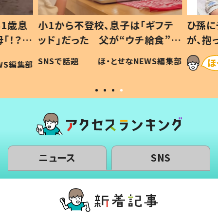
1歳息
小1から不登校、息子は「ギフテ
ひ孫に
「！？」
ッド」だった 父が“ウチ給食”を
が、抱
に「可愛
作り続ける理由とは #令和の親
「涙が
SNSで話題
ほ・とせなNEWS編集部
WS編集部
#令和の子
い」
ニュース
SNS