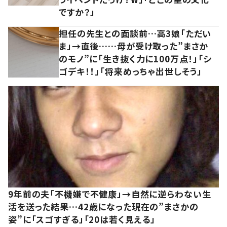
ですか？」
担任の先生との面談前…高3娘「ただい
ま」→直後……母が受け取った”まさか
のモノ”に「生き抜く力に100万点！」「シ
ゴデキ！！」「将来めっちゃ出世しそう」
9年前の夫「不機嫌で不健康」→自然に逆らわない生
活を送った結果…42歳になった現在の”まさかの
姿”に「スゴすぎる」「20は若く見える」