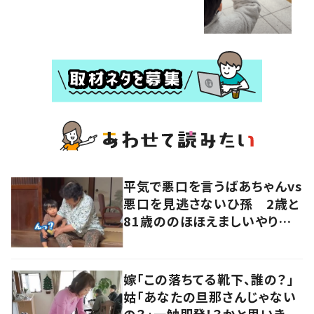
平気で悪口を言うばあちゃんvs
悪口を見逃さないひ孫 2歳と
81歳ののほほえましいやり取り
に「口悪いけど可愛い」の声
嫁「この落ちてる靴下、誰の？」
姑「あなたの旦那さんじゃない