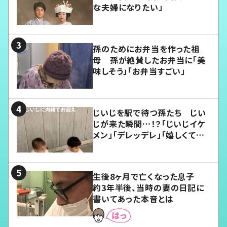
な夫婦になりたい」
孫のためにお弁当を作った祖
母 孫が絶賛したお弁当に「美
味しそう」「お弁当すごい」
じいじを駅で待つ孫たち じい
じが来た瞬間…！？「じいじイケ
メン」「デレッデレ」「嬉しくて可
愛くてたまらない」「幸せになれ
る」
生後8ヶ月で亡くなった息子
約3年半後、当時の妻の日記に
書いてあった本音とは