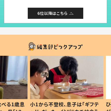
6位以降はこちら
1歳息
小1から不登校、息子は「ギフテ
ひ孫に