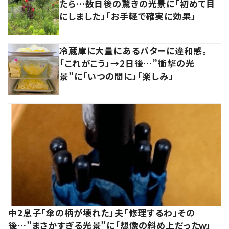
たら…数日後の驚きの光景に「初めて目
にしました」「お手軽で確実に効果」
冷蔵庫に大量にあるバターに違和感。
「これがこう」→2日後…”衝撃の光
景”に「いつの間に」「楽しみ」
中2息子「傘の柄が壊れた」夫「修理するわ」その
後…”まさかすぎる光景”に「想像の斜め上だったｗ」