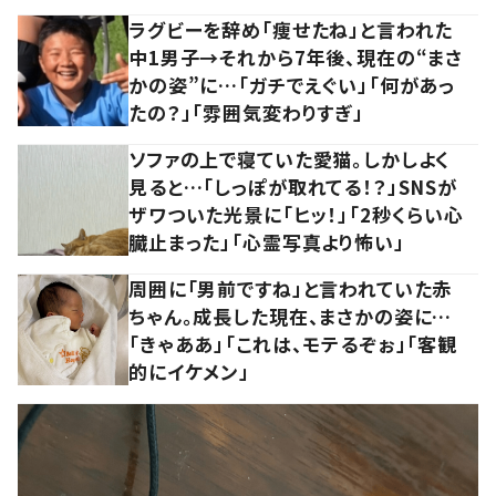
ラグビーを辞め「痩せたね」と言われた
中1男子→それから7年後、現在の“まさ
かの姿”に…「ガチでえぐい」「何があっ
たの？」「雰囲気変わりすぎ」
ソファの上で寝ていた愛猫。しかしよく
見ると…「しっぽが取れてる！？」SNSが
ザワついた光景に「ヒッ！」「2秒くらい心
臓止まった」「心霊写真より怖い」
周囲に「男前ですね」と言われていた赤
ちゃん。成長した現在、まさかの姿に…
「きゃああ」「これは、モテるぞぉ」「客観
的にイケメン」