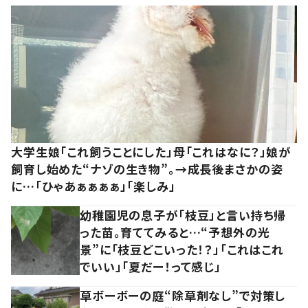
大学生娘「これ飼うことにした」母「これはなに？」娘が
飼育し始めた“ナゾの生き物”。→成長後まさかの姿
に…「ひゃあぁぁぁぁ」「楽しみ」
幼稚園児の息子が「枝豆」と言い持ち帰
った苗。育ててみると…“予想外の光
景”に「枝豆どこいった！？」「これはこれ
でいい」「夏だー！って感じ」
草ボーボーの庭“除草剤なし”で対策し