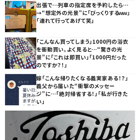
出張で…列車の指定席を予約したら…
→“想定外の光景”に「びっくりするｗｗ」
「連れて行ってあげて笑」
「こんなん買ってしまう」1000円の浴衣
を衝動買い。よく見ると…“驚きの光
景”に「これは即買い」「1000円だった
のですか？！」
嫁「こんな帰りたくなる義実家ある！？」
義父から届いた“衝撃のメッセー
ジ”に…「絶対帰省する！」「私が行きた
い」