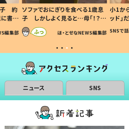
1歳息
小1から不登校、息子は「ギフテ
ひ孫に
「！？」
ッド」だった 父が“ウチ給食”を
が、抱
に「可愛
作り続ける理由とは #令和の親
「涙が
SNSで話題
ほ・とせなNEWS編集部
WS編集部
#令和の子
い」
ニュース
SNS