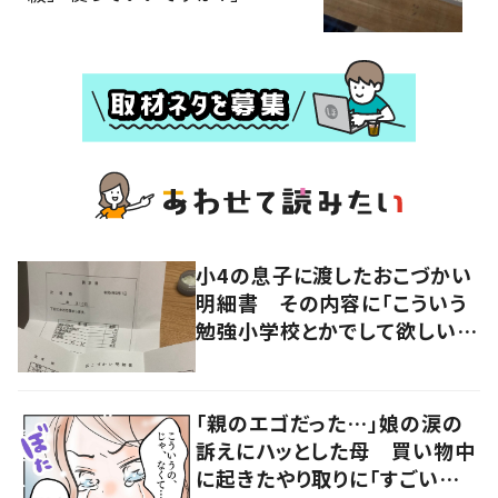
小4の息子に渡したおこづかい
明細書 その内容に「こういう
勉強小学校とかでして欲しい」
「社会勉強になりますね」の声
「親のエゴだった…」娘の涙の
訴えにハッとした母 買い物中
に起きたやり取りに「すごい分