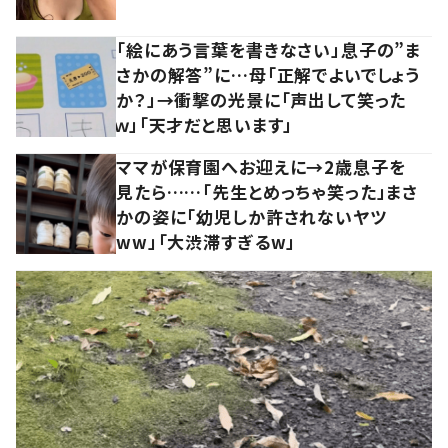
「絵にあう言葉を書きなさい」息子の”ま
さかの解答”に…母「正解でよいでしょう
か？」→衝撃の光景に「声出して笑った
ｗ」「天才だと思います」
ママが保育園へお迎えに→2歳息子を
見たら……「先生とめっちゃ笑った」まさ
かの姿に「幼児しか許されないヤツ
ww」「大渋滞すぎるw」