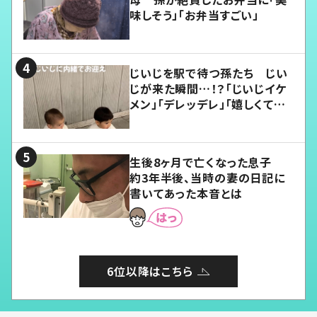
味しそう」「お弁当すごい」
じいじを駅で待つ孫たち じい
じが来た瞬間…！？「じいじイケ
メン」「デレッデレ」「嬉しくて可
愛くてたまらない」「幸せになれ
る」
生後8ヶ月で亡くなった息子
約3年半後、当時の妻の日記に
書いてあった本音とは
6位以降はこちら