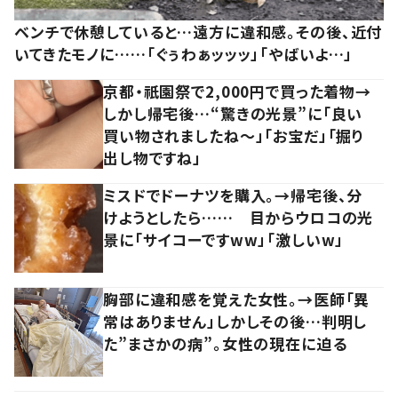
ベンチで休憩していると…遠方に違和感。その後、近付
いてきたモノに……「ぐぅわぁッッッ」「やばいよ…」
京都・祇園祭で2,000円で買った着物→
しかし帰宅後…“驚きの光景”に「良い
買い物されましたね～」「お宝だ」「掘り
出し物ですね」
ミスドでドーナツを購入。→帰宅後、分
けようとしたら…… 目からウロコの光
景に「サイコーですww」「激しいw」
胸部に違和感を覚えた女性。→医師「異
常はありません」しかしその後…判明し
た”まさかの病”。女性の現在に迫る