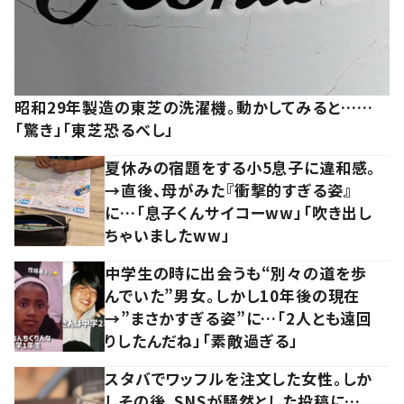
昭和29年製造の東芝の洗濯機。動かしてみると……
「驚き」「東芝恐るべし」
夏休みの宿題をする小5息子に違和感。
→直後、母がみた『衝撃的すぎる姿』
に…「息子くんサイコーww」「吹き出し
ちゃいましたww」
中学生の時に出会うも“別々の道を歩
んでいた”男女。しかし10年後の現在
→”まさかすぎる姿”に…「2人とも遠回
りしたんだね」「素敵過ぎる」
スタバでワッフルを注文した女性。しか
しその後、SNSが騒然とした投稿に…