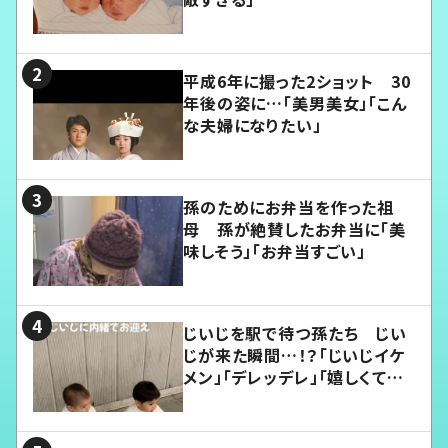
平成6年に撮った2ショット 30
年後の姿に…「美男美女」「こん
な夫婦になりたい」
孫のためにお弁当を作った祖
母 孫が絶賛したお弁当に「美
味しそう」「お弁当すごい」
じいじを駅で待つ孫たち じい
じが来た瞬間…！？「じいじイケ
メン」「デレッデレ」「嬉しくて可
愛くてたまらない」「幸せになれ
る」