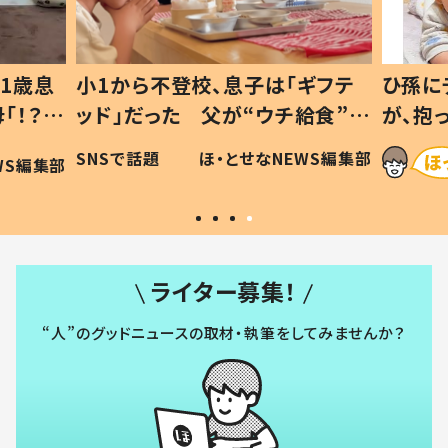
1歳息
小1から不登校、息子は「ギフテ
ひ孫に
「！？」
ッド」だった 父が“ウチ給食”を
が、抱
に「可愛
作り続ける理由とは #令和の親
「涙が
SNSで話題
ほ・とせなNEWS編集部
WS編集部
#令和の子
い」
ライター募集！
“人”のグッドニュースの取材・執筆をしてみませんか？