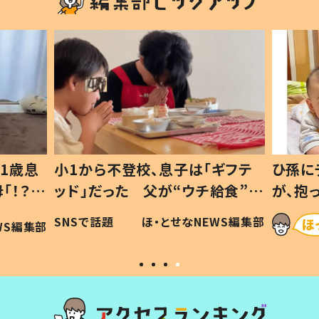
1歳息
小1から不登校、息子は「ギフテ
ひ孫に
「！？」
ッド」だった 父が“ウチ給食”を
が、抱
に「可愛
作り続ける理由とは #令和の親
「涙が
SNSで話題
ほ・とせなNEWS編集部
WS編集部
#令和の子
い」