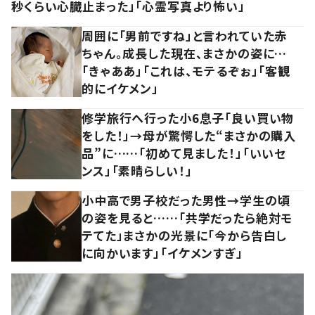
秒くらい心臓止まった」「心霊写真より怖い」
周囲に「男前ですね」と言われていた赤
ちゃん。成長した現在、まさかの姿に…
「きゃああ」「これは、モテるぞぉ」「客観
的にイケメン」
修学旅行へ行った小6息子「良い買い物
をした！」→母が驚愕した“まさかの購入
品”に……「初めて見ました！」「いいセ
ンス」「素晴らしい！」
小中高で男子校だった男性→学生の頃
の姿を見ると……「共学だったら絶対モ
テてた」まさかの光景に「今から告白し
に向かいます」「イケメンすぎ」