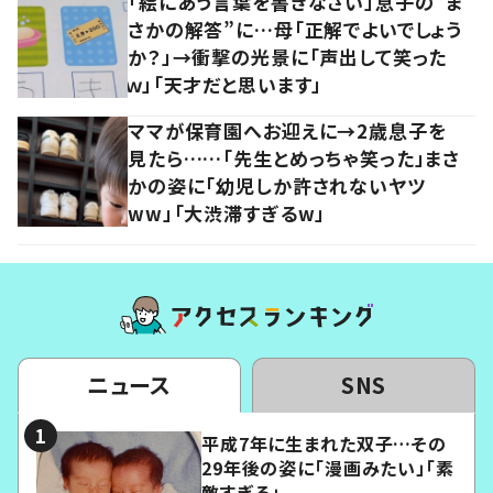
「絵にあう言葉を書きなさい」息子の”ま
さかの解答”に…母「正解でよいでしょう
か？」→衝撃の光景に「声出して笑った
ｗ」「天才だと思います」
ママが保育園へお迎えに→2歳息子を
見たら……「先生とめっちゃ笑った」まさ
かの姿に「幼児しか許されないヤツ
ww」「大渋滞すぎるw」
ニュース
SNS
平成7年に生まれた双子…その
29年後の姿に「漫画みたい」「素
敵すぎる」