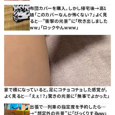
布団カバーを購入。しかし帰宅後→高1
娘「このカバーなんか怖くない？」よく見
ると…”衝撃の光景”に「吹き出しました
ww」「ロックやんwww」
家で横になっていると、足にコチョコチョした感覚が。
よく見ると…「えぇ！？」驚きの光景に「無事でよかった」
出張で…列車の指定席を予約したら…
→“想定外の光景”に「びっくりするｗｗ」