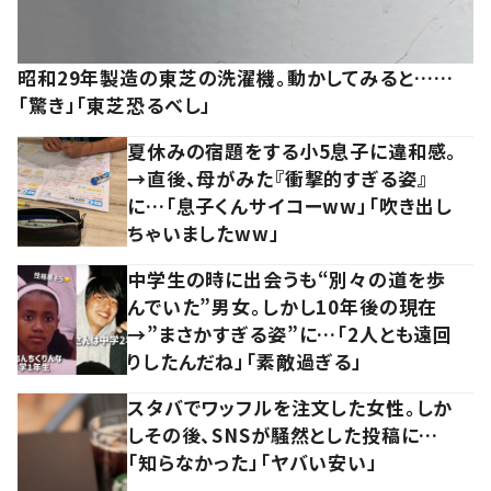
昭和29年製造の東芝の洗濯機。動かしてみると……
「驚き」「東芝恐るべし」
夏休みの宿題をする小5息子に違和感。
→直後、母がみた『衝撃的すぎる姿』
に…「息子くんサイコーww」「吹き出し
ちゃいましたww」
中学生の時に出会うも“別々の道を歩
んでいた”男女。しかし10年後の現在
→”まさかすぎる姿”に…「2人とも遠回
りしたんだね」「素敵過ぎる」
スタバでワッフルを注文した女性。しか
しその後、SNSが騒然とした投稿に…
「知らなかった」「ヤバい安い」