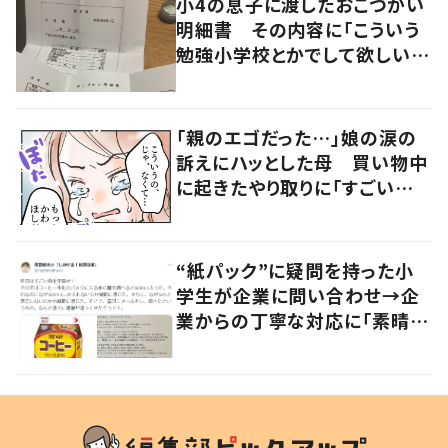
小4の息子に渡したおこづかい
明細書 その内容に「こういう
勉強小学校とかでして欲しい」
「社会勉強になりますね」の声
「親のエゴだった…」娘の涙の
訴えにハッとした母 買い物中
に起きたやり取りに「すごい分
かる」「改めて気付かされた」
“紙パック”に疑問を持った小
学生が企業に問い合わせ→企
業からの丁寧な対応に「素晴ら
しい」の声