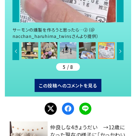
サーモンの燻製を作ろうと思ったら…②（＠
nacchan_haruhima_twinsさんより提供）
5 / 8
この投稿へのコメントを見る
仲良しな4きょうだい →12歳に
なった現在の様子に「かっかわい