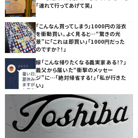
「連れて行ってあげて笑」
「こんなん買ってしまう」1000円の浴衣
を衝動買い。よく見ると…“驚きの光
景”に「これは即買い」「1000円だった
のですか？！」
嫁「こんな帰りたくなる義実家ある！？」
義父から届いた“衝撃のメッセー
ジ”に…「絶対帰省する！」「私が行きた
い」