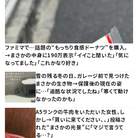
ファミマで…話題の“もっちり食感ドーナツ”を購入。
→まさかの中身に190万表示「イイこと聞いた」「気に
なってました」「これかなり好き」
雪の残る冬の日、ガレージ前で見つけた
まさかの生き物→保護後の現在の姿
に…「過酷な状況でしたね」「寒くて動け
なかったのかも」
A5ランクの牛肉をいただいた女性。し
かし→「貰いに来てください、、」投稿さ
れた“まさかの光景”に「マジで言うて
る…？」