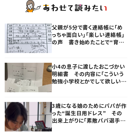
父親が5分で書く連絡帳に「め
っちゃ面白い」「楽しい連絡帳」
の声 書き始めたことで“育児
に変化”も
小4の息子に渡したおこづかい
明細書 その内容に「こういう
勉強小学校とかでして欲しい」
「社会勉強になりますね」の声
3歳になる娘のためにパパが作
った“誕生日用ドレス” その
出来上がりに「素敵パパ選手権
優勝」「パパさんカッコいい」の