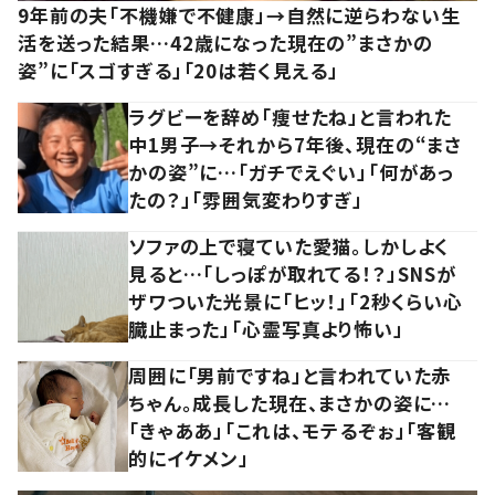
9年前の夫「不機嫌で不健康」→自然に逆らわない生
活を送った結果…42歳になった現在の”まさかの
姿”に「スゴすぎる」「20は若く見える」
ラグビーを辞め「痩せたね」と言われた
中1男子→それから7年後、現在の“まさ
かの姿”に…「ガチでえぐい」「何があっ
たの？」「雰囲気変わりすぎ」
ソファの上で寝ていた愛猫。しかしよく
見ると…「しっぽが取れてる！？」SNSが
ザワついた光景に「ヒッ！」「2秒くらい心
臓止まった」「心霊写真より怖い」
周囲に「男前ですね」と言われていた赤
ちゃん。成長した現在、まさかの姿に…
「きゃああ」「これは、モテるぞぉ」「客観
的にイケメン」