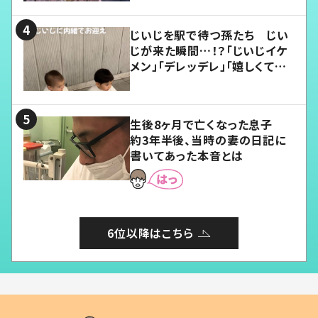
じいじを駅で待つ孫たち じい
じが来た瞬間…！？「じいじイケ
メン」「デレッデレ」「嬉しくて可
愛くてたまらない」「幸せになれ
る」
生後8ヶ月で亡くなった息子
約3年半後、当時の妻の日記に
書いてあった本音とは
6位以降はこちら