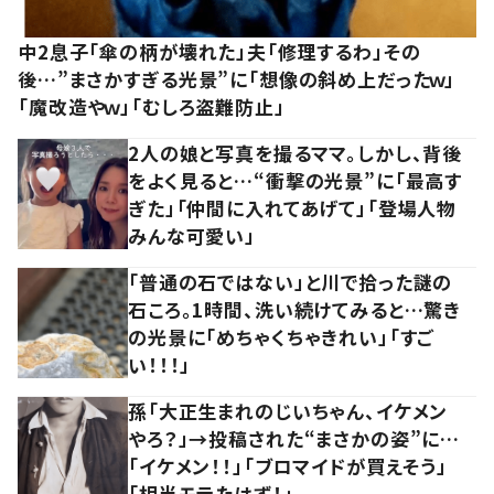
中2息子「傘の柄が壊れた」夫「修理するわ」その
後…”まさかすぎる光景”に「想像の斜め上だったｗ」
「魔改造やｗ」「むしろ盗難防止」
2人の娘と写真を撮るママ。しかし、背後
をよく見ると…“衝撃の光景”に「最高す
ぎた」「仲間に入れてあげて」「登場人物
みんな可愛い」
「普通の石ではない」と川で拾った謎の
石ころ。1時間、洗い続けてみると…驚き
の光景に「めちゃくちゃきれい」「すご
い！！！」
孫「大正生まれのじいちゃん、イケメン
やろ？」→投稿された“まさかの姿”に…
「イケメン！！」「ブロマイドが買えそう」
「相当モテたはず！」