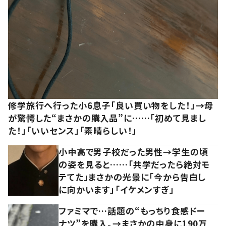
修学旅行へ行った小6息子「良い買い物をした！」→母
が驚愕した“まさかの購入品”に……「初めて見まし
た！」「いいセンス」「素晴らしい！」
小中高で男子校だった男性→学生の頃
の姿を見ると……「共学だったら絶対モ
テてた」まさかの光景に「今から告白し
に向かいます」「イケメンすぎ」
ファミマで…話題の“もっちり食感ドー
ナツ”を購入。→まさかの中身に190万