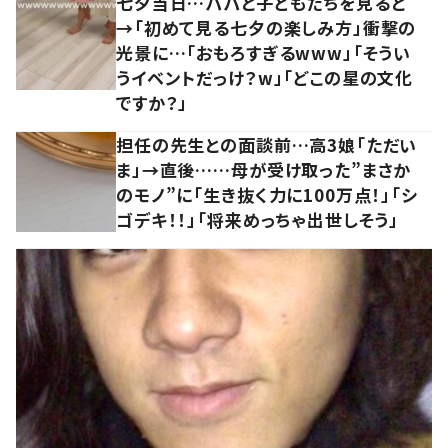
七夕当日…パパと子どもたちを見ると
→「初めて見る七夕の楽しみ方」衝撃の
光景に…「おもろすぎるwww」「そうい
うイベントだっけ？w」「どこの星の文化
ですか？」
担任の先生との面談前…高3娘「ただい
ま」→直後……母が受け取った”まさか
のモノ”に「生き抜く力に100万点！」「シ
ゴデキ！！」「将来めっちゃ出世しそう」