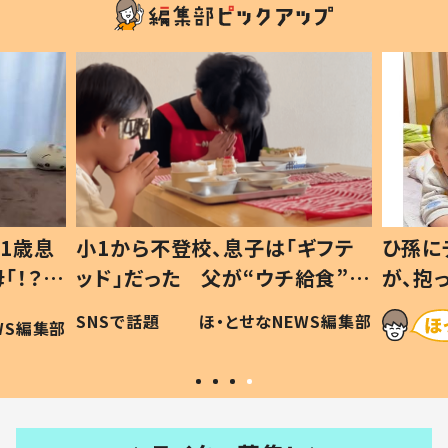
1歳息
小1から不登校、息子は「ギフテ
ひ孫に
「！？」
ッド」だった 父が“ウチ給食”を
が、抱
に「可愛
作り続ける理由とは #令和の親
「涙が
SNSで話題
ほ・とせなNEWS編集部
WS編集部
#令和の子
い」