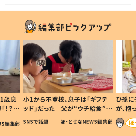
声
1歳息
小1から不登校、息子は「ギフテ
ひ孫に
「！？」
ッド」だった 父が“ウチ給食”を
が、抱
に「可愛
作り続ける理由とは #令和の親
「涙が
SNSで話題
ほ・とせなNEWS編集部
WS編集部
#令和の子
い」