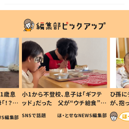
声
1歳息
小1から不登校、息子は「ギフテ
ひ孫に
「！？」
ッド」だった 父が“ウチ給食”を
が、抱
に「可愛
作り続ける理由とは #令和の親
「涙が
SNSで話題
ほ・とせなNEWS編集部
WS編集部
#令和の子
い」