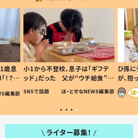
1歳息
小1から不登校、息子は「ギフテ
ひ孫に
「！？」
ッド」だった 父が“ウチ給食”を
が、抱
に「可愛
作り続ける理由とは #令和の親
「涙が
SNSで話題
ほ・とせなNEWS編集部
WS編集部
#令和の子
い」
ライター募集！