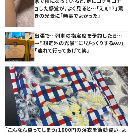
家で横になっていると、足にコチョコチ
ョした感覚が。よく見ると…「えぇ！？」驚
きの光景に「無事でよかった」
出張で…列車の指定席を予約したら…
→“想定外の光景”に「びっくりするｗｗ」
「連れて行ってあげて笑」
「こんなん買ってしまう」1000円の浴衣を衝動買い。よ