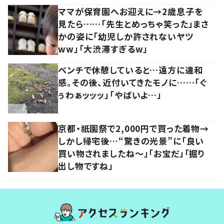
ママが保育園へお迎えに→2歳息子を
見たら……「先生とめっちゃ笑った」まさ
かの姿に「幼児しか許されないヤツ
ww」「大渋滞すぎるw」
ベンチで休憩していると…遠方に違和
感。その後、近付いてきたモノに……「ぐ
ぅわぁッッッ」「やばいよ…」
京都・祇園祭で2,000円で買った着物→
しかし帰宅後…“驚きの光景”に「良い
買い物されましたね～」「お宝だ」「掘り
出し物ですね」