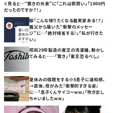
く見ると…“驚きの光景”に「これは即買い」「1000円
だったのですか？！」
嫁「こんな帰りたくなる義実家ある！？」
義父から届いた“衝撃のメッセー
ジ”に…「絶対帰省する！」「私が行きた
い」
昭和29年製造の東芝の洗濯機。動かし
てみると……「驚き」「東芝恐るべし」
夏休みの宿題をする小5息子に違和感。
→直後、母がみた『衝撃的すぎる姿』
に…「息子くんサイコーww」「吹き出し
ちゃいましたww」