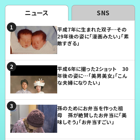
ニュース
SNS
平成7年に生まれた双子…その
29年後の姿に「漫画みたい」「素
敵すぎる」
平成6年に撮った2ショット 30
年後の姿に…「美男美女」「こん
な夫婦になりたい」
孫のためにお弁当を作った祖
母 孫が絶賛したお弁当に「美
味しそう」「お弁当すごい」