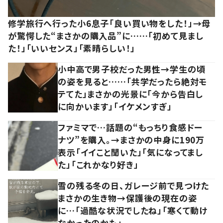
修学旅行へ行った小6息子「良い買い物をした！」→母
が驚愕した“まさかの購入品”に……「初めて見まし
た！」「いいセンス」「素晴らしい！」
小中高で男子校だった男性→学生の頃
の姿を見ると……「共学だったら絶対モ
テてた」まさかの光景に「今から告白し
に向かいます」「イケメンすぎ」
ファミマで…話題の“もっちり食感ドー
ナツ”を購入。→まさかの中身に190万
表示「イイこと聞いた」「気になってまし
た」「これかなり好き」
雪の残る冬の日、ガレージ前で見つけた
まさかの生き物→保護後の現在の姿
に…「過酷な状況でしたね」「寒くて動け
なかったのかも」