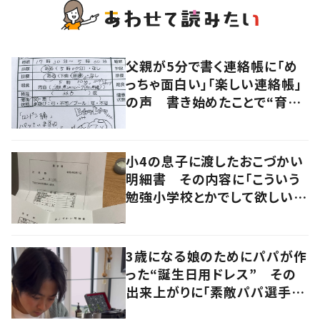
父親が5分で書く連絡帳に「め
っちゃ面白い」「楽しい連絡帳」
の声 書き始めたことで“育児
に変化”も
小4の息子に渡したおこづかい
明細書 その内容に「こういう
勉強小学校とかでして欲しい」
「社会勉強になりますね」の声
3歳になる娘のためにパパが作
った“誕生日用ドレス” その
出来上がりに「素敵パパ選手権
優勝」「パパさんカッコいい」の