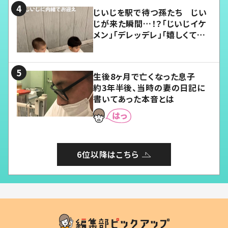
じいじを駅で待つ孫たち じい
じが来た瞬間…！？「じいじイケ
メン」「デレッデレ」「嬉しくて可
愛くてたまらない」「幸せになれ
る」
生後8ヶ月で亡くなった息子
約3年半後、当時の妻の日記に
書いてあった本音とは
6位以降はこちら