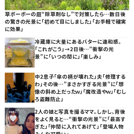
草ボーボーの庭“除草剤なし”で対策したら…数日後
の驚きの光景に「初めて目にしました」「お手軽で確実
に効果」
冷蔵庫に大量にあるバターに違和感。
「これがこう」→2日後…”衝撃の光
景”に「いつの間に」「楽しみ」
中2息子「傘の柄が壊れた」夫「修理する
わ」その後…”まさかすぎる光景”に「想
像の斜め上だったｗ」「魔改造やｗ」「むし
ろ盗難防止」
2人の娘と写真を撮るママ。しかし、背後
をよく見ると…“衝撃の光景”に「最高す
ぎた」「仲間に入れてあげて」「登場人物
みんな可愛い」