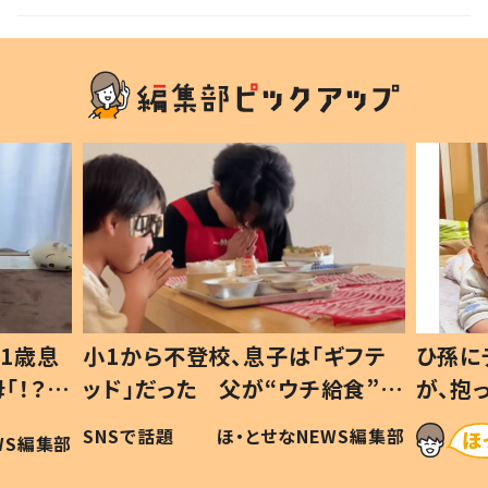
声
1歳息
小1から不登校、息子は「ギフテ
ひ孫に
「！？」
ッド」だった 父が“ウチ給食”を
が、抱
に「可愛
作り続ける理由とは #令和の親
「涙が
SNSで話題
ほ・とせなNEWS編集部
WS編集部
#令和の子
い」