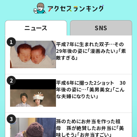
ニュース
SNS
平成7年に生まれた双子…その
29年後の姿に「漫画みたい」「素
敵すぎる」
平成6年に撮った2ショット 30
年後の姿に…「美男美女」「こん
な夫婦になりたい」
孫のためにお弁当を作った祖
母 孫が絶賛したお弁当に「美
味しそう」「お弁当すごい」