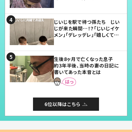
じいじを駅で待つ孫たち じい
じが来た瞬間…！？「じいじイケ
メン」「デレッデレ」「嬉しくて可
愛くてたまらない」「幸せになれ
る」
生後8ヶ月で亡くなった息子
約3年半後、当時の妻の日記に
書いてあった本音とは
6位以降はこちら