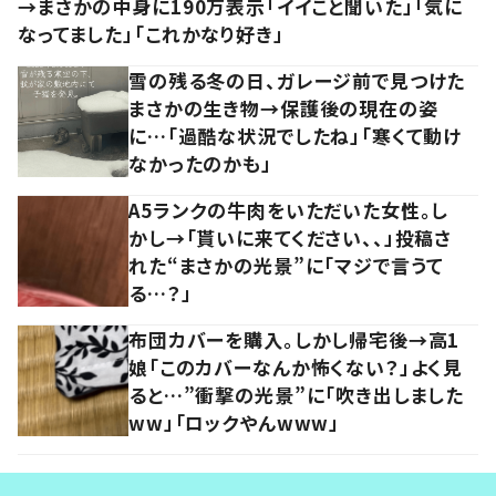
→まさかの中身に190万表示「イイこと聞いた」「気に
なってました」「これかなり好き」
雪の残る冬の日、ガレージ前で見つけた
まさかの生き物→保護後の現在の姿
に…「過酷な状況でしたね」「寒くて動け
なかったのかも」
A5ランクの牛肉をいただいた女性。し
かし→「貰いに来てください、、」投稿さ
れた“まさかの光景”に「マジで言うて
る…？」
布団カバーを購入。しかし帰宅後→高1
娘「このカバーなんか怖くない？」よく見
ると…”衝撃の光景”に「吹き出しました
ww」「ロックやんwww」