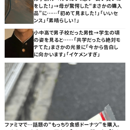
をした！」→母が驚愕した“まさかの購入
品”に……「初めて見ました！」「いいセ
ンス」「素晴らしい！」
小中高で男子校だった男性→学生の頃
の姿を見ると……「共学だったら絶対モ
テてた」まさかの光景に「今から告白し
に向かいます」「イケメンすぎ」
ファミマで…話題の“もっちり食感ドーナツ”を購入。