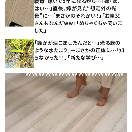
義母「嫁いで5年になるから…」嫁「は、
はい…」直後、嫁が見た“想定外の光
景”に…「まさかのそれかい！」「お義父
さんもなんだww」「めちゃくちゃ笑いま
した」
「誰かが油こぼしたんだと…」光る膜の
ような水たまり。→まさかの正体に…「知
らなかった！！」「新たな学び…」