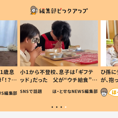
1歳息
小1から不登校、息子は「ギフテ
ひ孫に
「！？」
ッド」だった 父が“ウチ給食”を
が、抱
に「可愛
作り続ける理由とは #令和の親
「涙が
SNSで話題
ほ・とせなNEWS編集部
WS編集部
#令和の子
い」