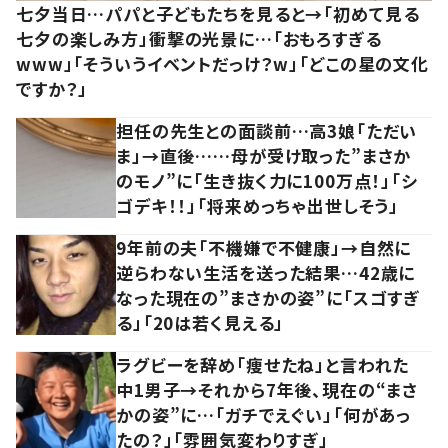
七夕当日…パパと子どもたちを見ると→「初めて見る
七夕の楽しみ方」衝撃の光景に…「おもろすぎる
www」「そういうイベントだっけ？w」「どこの星の文化
ですか？」
担任の先生との面談前…高3娘「ただい
ま」→直後……母が受け取った”まさか
のモノ”に「生き抜く力に100万点！」「シ
ゴデキ！！」「将来めっちゃ出世しそう」
9年前の夫「不機嫌で不健康」→自然に
逆らわない生活を送った結果…42歳に
なった現在の”まさかの姿”に「スゴすぎ
る」「20は若く見える」
ラグビーを辞め「痩せたね」と言われた
中1男子→それから7年後、現在の“まさ
かの姿”に…「ガチでえぐい」「何があっ
たの？」「雰囲気変わりすぎ」