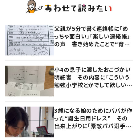
父親が5分で書く連絡帳に「め
っちゃ面白い」「楽しい連絡帳」
の声 書き始めたことで“育児
に変化”も
小4の息子に渡したおこづかい
明細書 その内容に「こういう
勉強小学校とかでして欲しい」
「社会勉強になりますね」の声
3歳になる娘のためにパパが作
った“誕生日用ドレス” その
出来上がりに「素敵パパ選手権
優勝」「パパさんカッコいい」の