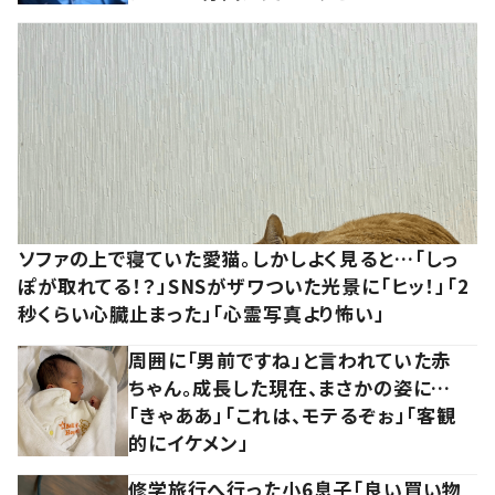
ソファの上で寝ていた愛猫。しかしよく見ると…「しっ
ぽが取れてる！？」SNSがザワついた光景に「ヒッ！」「2
秒くらい心臓止まった」「心霊写真より怖い」
周囲に「男前ですね」と言われていた赤
ちゃん。成長した現在、まさかの姿に…
「きゃああ」「これは、モテるぞぉ」「客観
的にイケメン」
修学旅行へ行った小6息子「良い買い物