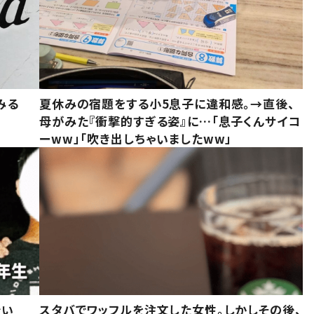
みる
夏休みの宿題をする小5息子に違和感。→直後、
母がみた『衝撃的すぎる姿』に…「息子くんサイコ
ーww」「吹き出しちゃいましたww」
でい
スタバでワッフルを注文した女性。しかしその後、