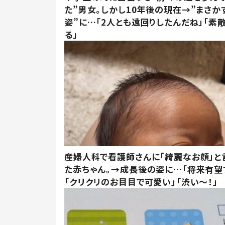
た”男女。しかし10年後の現在→”まさか
姿”に…「2人とも遠回りしたんだね」「素
る」
産婦人科で看護師さんに「綺麗なお顔」と
た赤ちゃん。→成長後の姿に…「将来有望
「クリクリのお目目で可愛い」「渋い～！」