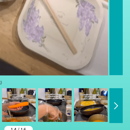
）
14 / 16