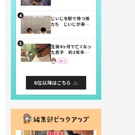
賛したお弁当に「美
味しそう」「お弁当す
ごい」
じいじを駅で待つ孫
たち じいじが来た
瞬間…！？「じいじイ
ケメン」「デレッデレ」
「嬉しくて可愛くてた
生後8ヶ月で亡くなっ
まらない」「幸せにな
た息子 約3年半
れる」
後、当時の妻の日記
に書いてあった本音
とは
6位以降はこちら