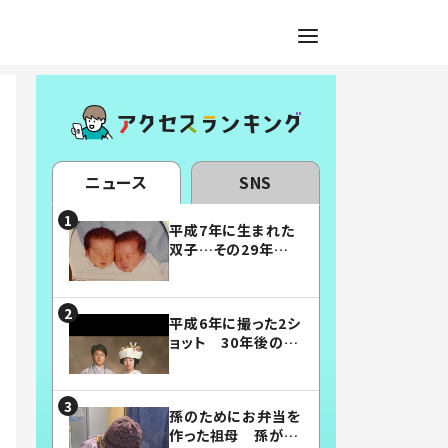
ニュース
SNS
平成7年に生まれた
双子…その29年後
の姿に「漫画みたい」
「素敵すぎる」
平成6年に撮った2シ
ョット 30年後の姿
に…「美男美女」「こ
んな夫婦になりた
い」
孫のためにお弁当を
作った祖母 孫が絶