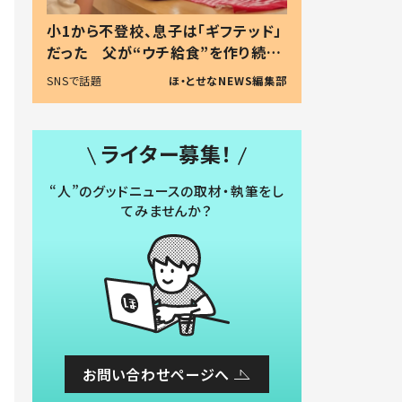
小1から不登校、息子は「ギフテッド」
だった 父が“ウチ給食”を作り続け
る理由とは #令和の親 #令和の子
SNSで話題
ほ・とせなNEWS編集部
ライター募集！
“人”のグッドニュースの取材・執筆をし
てみませんか？
お問い合わせページへ