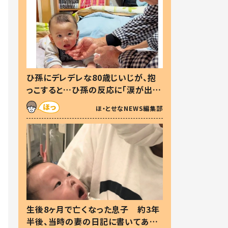
ひ孫にデレデレな80歳じいじが、抱
っこすると…ひ孫の反応に「涙が出ま
した」「可愛くて仕方ない」
ほ・とせなNEWS編集部
生後8ヶ月で亡くなった息子 約3年
半後、当時の妻の日記に書いてあっ