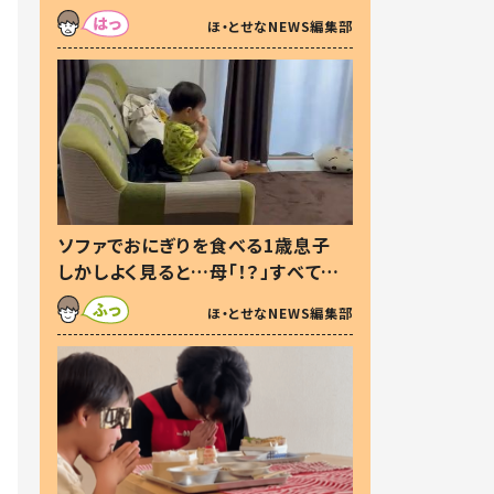
た本音とは
ほ・とせなNEWS編集部
ソファでおにぎりを食べる1歳息子
しかしよく見ると…母「！？」すべてを
察した母の投稿に「可愛いから許
ほ・とせなNEWS編集部
す！」「現行犯〜」