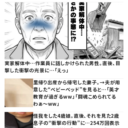
実家解体中…作業員に話しかけられた男性。直後、目
撃した衝撃の光景に…「えっ」
里帰り出産から帰宅した妻子。→夫が用
意した“ベビーベッド”を見ると…「英才
教育が過ぎるww」「闘魂こめられてる
わぁ～ww」
怪我をした4歳娘。直後、それを見た2歳
息子の“衝撃の行動”に…254万回表示