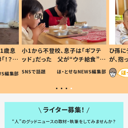
1歳息
小1から不登校、息子は「ギフテ
ひ孫に
「！？」
ッド」だった 父が“ウチ給食”を
が、抱
に「可愛
作り続ける理由とは #令和の親
「涙が
SNSで話題
ほ・とせなNEWS編集部
WS編集部
#令和の子
い」
ライター募集！
“人”のグッドニュースの取材・執筆をしてみませんか？