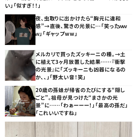
い」「似すぎ！！」
夜、虫取りに出かけたら“胸元に違和
感”→直後、驚きの光景に…「笑ったｗｗ
ｗ」「ギャップww」
メルカリで買ったズッキーニの種。→土
に植えて3ヶ月放置した結果……『衝撃
の光景』に「ズッキーニも凶器になるの
か、、」「野太い音！笑」
20歳の孫娘が帰省のたびにする“隠し
ごと”。祖母が見つけた“まさかの光
景”に……「わぁーーー！」「最高の孫だ」
「これいいですね」