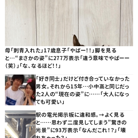
母「刺青入れた」17歳息子「やばー！！」脚を見る
と…“まさかの姿”に277万表示「違う意味でやばーー
（笑）」「な、なるほど！！」
「好き同士」だけど付き合っていなかった
男女。それから15年…小中高と同じだっ
た2人の“現在の姿”に……「大人になっ
ても可愛い」
駅の電光掲示板に違和感。→よく見る
と……思わず二度見してしまう”驚きの
光景”に93万表示「なんだこれ！？」「壊
れちゃった？」