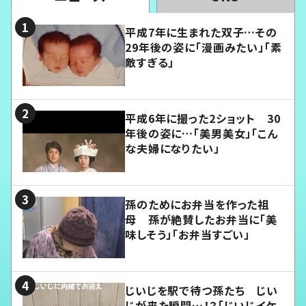
平成7年に生まれた双子…その
29年後の姿に「漫画みたい」「素
敵すぎる」
平成6年に撮った2ショット 30
年後の姿に…「美男美女」「こん
な夫婦になりたい」
孫のためにお弁当を作った祖
母 孫が絶賛したお弁当に「美
味しそう」「お弁当すごい」
じいじを駅で待つ孫たち じい
じが来た瞬間…！？「じいじイケ