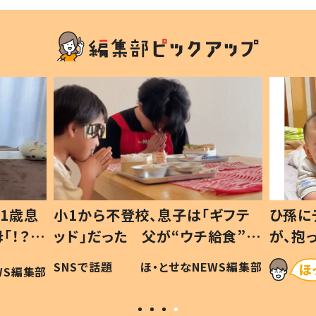
1歳息
小1から不登校、息子は「ギフテ
ひ孫に
「！？」
ッド」だった 父が“ウチ給食”を
が、抱
に「可愛
作り続ける理由とは #令和の親
「涙が
SNSで話題
ほ・とせなNEWS編集部
WS編集部
#令和の子
い」