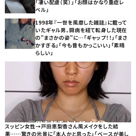
「凄い配慮（笑）」「お顔はかなり重症レ
ベル」
1998年『一世を風靡した雑誌』に載って
いたギャル男。闘病を経て転身した現在
の”まさかの姿”に…「ギャップ！！」「まさ
かすぎる」「今も昔もかっこいい」「素晴
らしい」
スッピン女性→戸田恵梨香さん風メイクをした結
果……驚きの光景に「本人かと思った」「ベースが美し