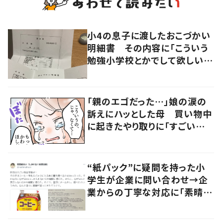
小4の息子に渡したおこづかい
明細書 その内容に「こういう
勉強小学校とかでして欲しい」
「社会勉強になりますね」の声
「親のエゴだった…」娘の涙の
訴えにハッとした母 買い物中
に起きたやり取りに「すごい分
かる」「改めて気付かされた」
“紙パック”に疑問を持った小
学生が企業に問い合わせ→企
業からの丁寧な対応に「素晴ら
しい」の声