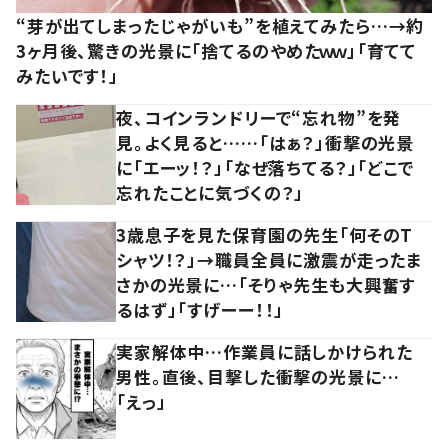
“芽が出てしまったじゃがいも”を植えてみたら…→約
3ヶ月後、驚きの光景に「捨てるのやめたｗｗ」「育てて
みたいです！」
夜、コインランドリーで“忘れ物”を発
見。よく見ると……「はぁ？」衝撃の光景
に「エーッ！？」「なぜ落ちてる？」「どこで
忘れたことに気づくの？」
3歳息子を見た保育園の先生「何そのT
シャツ！？」→職員全員に激震が走ったま
さかの光景に…「そりゃ先生も大興奮す
るはず」「すげーー！！」
実家解体中…作業員に話しかけられた
男性。直後、目撃した衝撃の光景に…
「えっ」