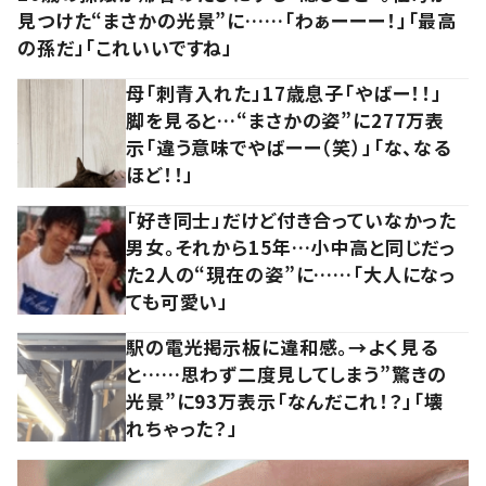
見つけた“まさかの光景”に……「わぁーーー！」「最高
の孫だ」「これいいですね」
母「刺青入れた」17歳息子「やばー！！」
脚を見ると…“まさかの姿”に277万表
示「違う意味でやばーー（笑）」「な、なる
ほど！！」
「好き同士」だけど付き合っていなかった
男女。それから15年…小中高と同じだっ
た2人の“現在の姿”に……「大人になっ
ても可愛い」
駅の電光掲示板に違和感。→よく見る
と……思わず二度見してしまう”驚きの
光景”に93万表示「なんだこれ！？」「壊
れちゃった？」