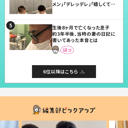
メン」「デレッデレ」「嬉しくて可
愛くてたまらない」「幸せになれ
る」
生後8ヶ月で亡くなった息子
約3年半後、当時の妻の日記に
書いてあった本音とは
6位以降はこちら