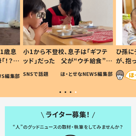
1歳息
小1から不登校、息子は「ギフテ
ひ孫に
「！？」
ッド」だった 父が“ウチ給食”を
が、抱
に「可愛
作り続ける理由とは #令和の親
「涙が
SNSで話題
ほ・とせなNEWS編集部
WS編集部
#令和の子
い」
ライター募集！
“人”のグッドニュースの取材・執筆をしてみませんか？