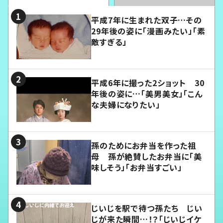
平成7年に生まれた双子…その
29年後の姿に「漫画みたい」「素
敵すぎる」
平成6年に撮った2ショット 30
年後の姿に…「美男美女」「こん
な夫婦になりたい」
孫のためにお弁当を作った祖
母 孫が絶賛したお弁当に「美
味しそう」「お弁当すごい」
じいじを駅で待つ孫たち じい
じが来た瞬間…！？「じいじイケ