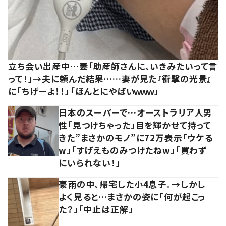
立ち会い出産中…妻「助産師さんに、いきみたいって言
って！」→夫に頼んだ結果……妻が見た『衝撃の光景』
に「ちげーよ！！」「ほんとにやばいｗｗｗ」
日本のスーパーで…オーストラリア人男
性「見つけちゃった」目を輝かせて持って
きた”まさかのモノ”に72万表示「ウケる
w」「すげえものみつけたねw」「買わず
にいられない！」
豪雨の中、帰宅した小4息子。→しかし
よく見ると…まさかの姿に「何が起こっ
た？」「中止は正解」