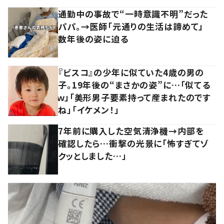
通勤中の事故で“一時意識不明”だった
パパ。→医師「元通りの生活は諦めて」
数年後の姿に迫る
『ビスコ』の少年に似ていた4歳の男の
子。19年後の“まさかの姿”に…「似てる
ｗ」「美形男子要素持って産まれたのです
ね」「イケメン！」
7年前に購入した空気清浄機→内部を
確認したら…衝撃の光景に「怖すぎてゾ
クッとしました…」