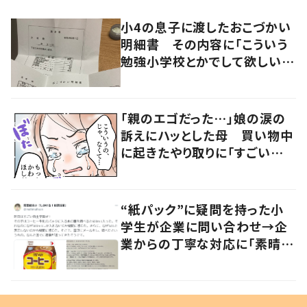
小4の息子に渡したおこづかい
明細書 その内容に「こういう
勉強小学校とかでして欲しい」
「社会勉強になりますね」の声
「親のエゴだった…」娘の涙の
訴えにハッとした母 買い物中
に起きたやり取りに「すごい分
かる」「改めて気付かされた」
“紙パック”に疑問を持った小
学生が企業に問い合わせ→企
業からの丁寧な対応に「素晴ら
しい」の声