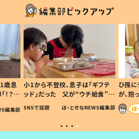
1歳息
小1から不登校、息子は「ギフテ
ひ孫に
「！？」
ッド」だった 父が“ウチ給食”を
が、抱
に「可愛
作り続ける理由とは #令和の親
「涙が
SNSで話題
ほ・とせなNEWS編集部
WS編集部
#令和の子
い」