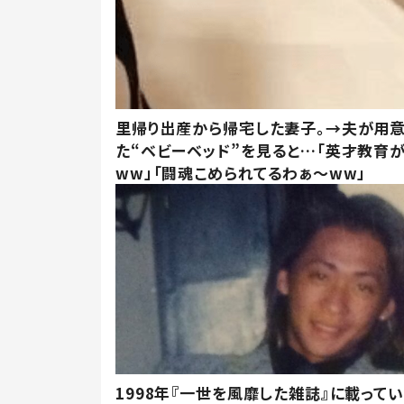
里帰り出産から帰宅した妻子。→夫が用
た“ベビーベッド”を見ると…「英才教育
ww」「闘魂こめられてるわぁ～ww」
1998年『一世を風靡した雑誌』に載って