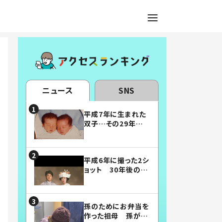
ニュース
SNS
平成7年に生まれた
双子…その29年後
の姿に「漫画みたい」
「素敵すぎる」
平成6年に撮った2シ
ョット 30年後の姿
に…「美男美女」「こ
んな夫婦になりた
い」
孫のためにお弁当を
作った祖母 孫が絶