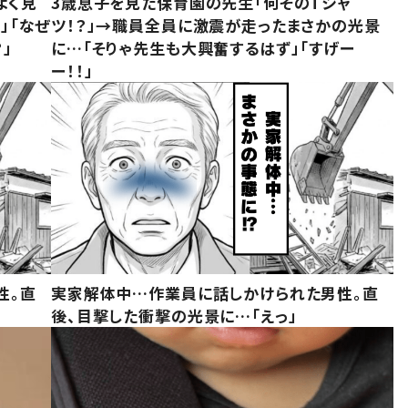
よく見
3歳息子を見た保育園の先生「何そのTシャ
」「なぜ
ツ！？」→職員全員に激震が走ったまさかの光景
」
に…「そりゃ先生も大興奮するはず」「すげー
ー！！」
性。直
実家解体中…作業員に話しかけられた男性。直
後、目撃した衝撃の光景に…「えっ」