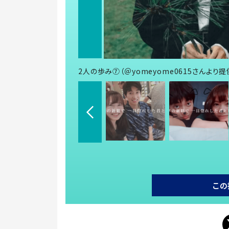
2人の歩み⑦（＠yomeyome0615さんより提
この