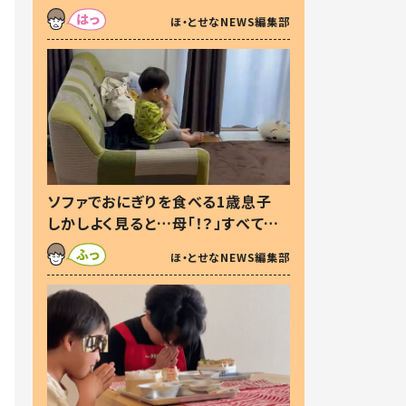
た本音とは
ほ・とせなNEWS編集部
ソファでおにぎりを食べる1歳息子
しかしよく見ると…母「！？」すべてを
察した母の投稿に「可愛いから許
ほ・とせなNEWS編集部
す！」「現行犯〜」