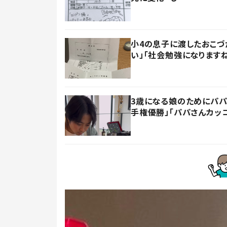
小4の息子に渡したおこづ
い」「社会勉強になります
3歳になる娘のためにパパ
手権優勝」「パパさんカッ