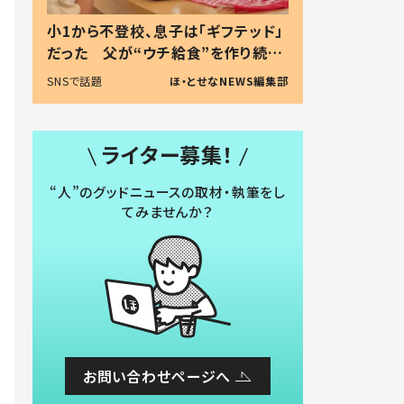
小1から不登校、息子は「ギフテッド」
だった 父が“ウチ給食”を作り続け
る理由とは #令和の親 #令和の子
SNSで話題
ほ・とせなNEWS編集部
ライター募集！
“人”のグッドニュースの取材・執筆をし
てみませんか？
お問い合わせページへ