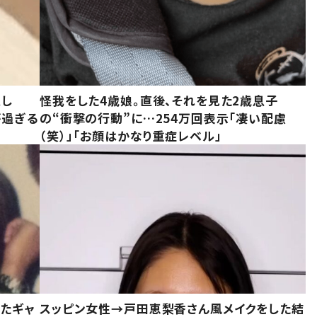
意し
怪我をした4歳娘。直後、それを見た2歳息子
が過ぎる
の“衝撃の行動”に…254万回表示「凄い配慮
（笑）」「お顔はかなり重症レベル」
いたギャ
スッピン女性→戸田恵梨香さん風メイクをした結