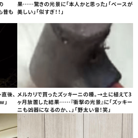
の
果……驚きの光景に「本人かと思った」「ベースが
今も昔も
美しい」「似すぎ！！」
→直後、
メルカリで買ったズッキーニの種。→土に植えて3
w」
ヶ月放置した結果……『衝撃の光景』に「ズッキー
ニも凶器になるのか、、」「野太い音！笑」