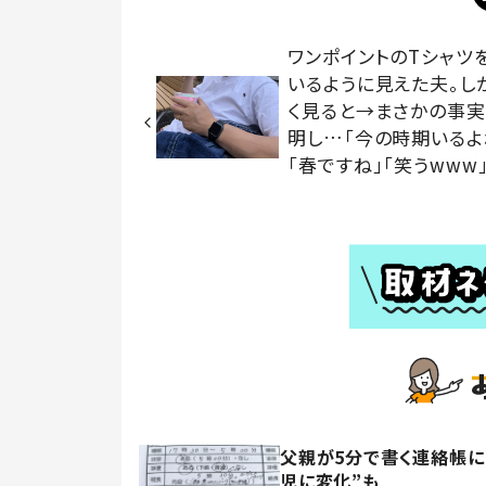
ワンポイントのTシャツ
いるように見えた夫。し
く見ると→まさかの事
明し…「今の時期いるよ
「春ですね」「笑うwww
父親が5分で書く連絡帳に
児に変化”も