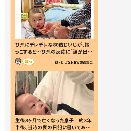
ひ孫にデレデレな80歳じいじが、抱
っこすると…ひ孫の反応に「涙が出ま
した」「可愛くて仕方ない」
ほ・とせなNEWS編集部
生後8ヶ月で亡くなった息子 約3年
半後、当時の妻の日記に書いてあっ