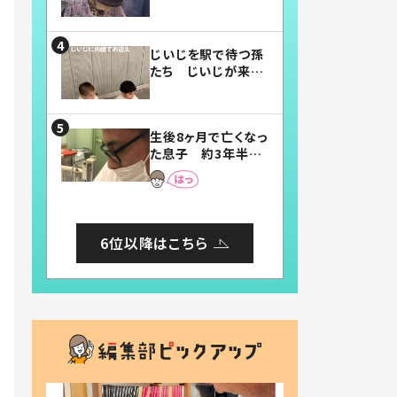
賛したお弁当に「美
味しそう」「お弁当す
ごい」
じいじを駅で待つ孫
たち じいじが来た
瞬間…！？「じいじイ
ケメン」「デレッデレ」
「嬉しくて可愛くてた
生後8ヶ月で亡くなっ
まらない」「幸せにな
た息子 約3年半
れる」
後、当時の妻の日記
に書いてあった本音
とは
6位以降はこちら