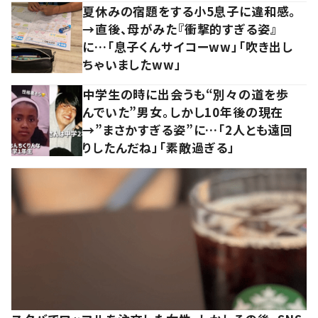
夏休みの宿題をする小5息子に違和感。
→直後、母がみた『衝撃的すぎる姿』
に…「息子くんサイコーww」「吹き出し
ちゃいましたww」
中学生の時に出会うも“別々の道を歩
んでいた”男女。しかし10年後の現在
→”まさかすぎる姿”に…「2人とも遠回
りしたんだね」「素敵過ぎる」