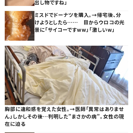
出し物ですね」
ミスドでドーナツを購入。→帰宅後、分
けようとしたら…… 目からウロコの光
景に「サイコーですww」「激しいw」
胸部に違和感を覚えた女性。→医師「異常はありませ
ん」しかしその後…判明した”まさかの病”。女性の現
在に迫る