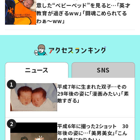
意した“ベビーベッド”を見ると…「英才
教育が過ぎるww」「闘魂こめられてる
わぁ～ww」
ニュース
SNS
平成7年に生まれた双子…その
29年後の姿に「漫画みたい」「素
敵すぎる」
平成6年に撮った2ショット 30
年後の姿に…「美男美女」「こん
な夫婦になりたい」