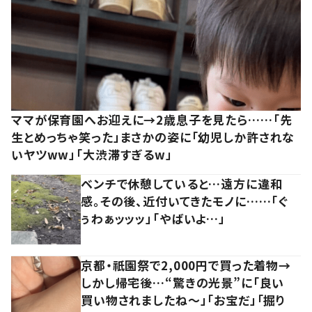
ママが保育園へお迎えに→2歳息子を見たら……「先
生とめっちゃ笑った」まさかの姿に「幼児しか許されな
いヤツww」「大渋滞すぎるw」
ベンチで休憩していると…遠方に違和
感。その後、近付いてきたモノに……「ぐ
ぅわぁッッッ」「やばいよ…」
京都・祇園祭で2,000円で買った着物→
しかし帰宅後…“驚きの光景”に「良い
買い物されましたね～」「お宝だ」「掘り