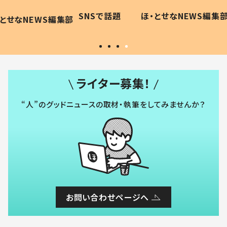
に「可愛
作り続ける理由とは #令和の親
「涙が
SNSで話題
ほ・とせなNEWS編集部
WS編集部
#令和の子
い」
ライター募集！
“人”のグッドニュースの取材・執筆をしてみませんか？
お問い合わせページへ