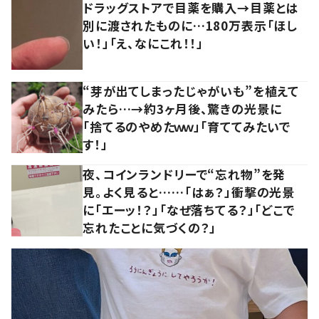
ドラッグストアで目薬を購入→目薬とは
別に渡されたものに…180万表示「ほし
い！」「え、なにこれ！！」
“芽が出てしまったじゃがいも”を植えて
みたら…→約3ヶ月後、驚きの光景に
「捨てるのやめたｗｗ」「育ててみたいで
す！」
夜、コインランドリーで“忘れ物”を発
見。よく見ると……「はぁ？」衝撃の光景
に「エーッ！？」「なぜ落ちてる？」「どこで
忘れたことに気づくの？」