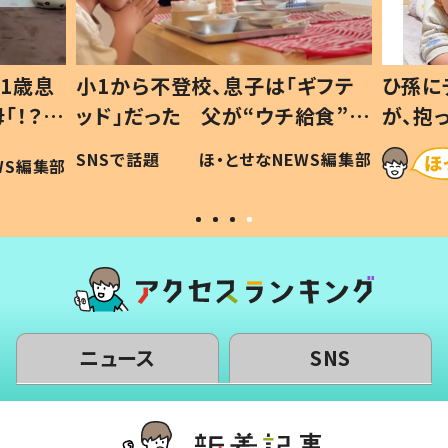
1歳息
小1から不登校、息子は「ギフテ
ひ孫に
「！？」
ッド」だった 父が“ウチ給食”を
が、抱
に「可愛
作り続ける理由とは #令和の親
「涙が
SNSで話題
ほ・とせなNEWS編集部
WS編集部
#令和の子
い」
ニュース
SNS