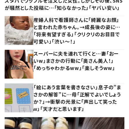
スタバでワッフルを注文した女性。しかしその後、SNS
が騒然とした投稿に…「知らなかった」「ヤバい安い」
産婦人科で看護師さんに「綺麗なお顔」
と言われた赤ちゃん。→成長後の姿に…
「将来有望すぎる」「クリクリのお目目で
可愛い」「渋い～！」
スーパーに夫を連れて行くと…妻「おー
いw」まさかの行動に「奥さん美人！」
「めっちゃわかるww」「楽しそうww」
「絵にあう言葉を書きなさい」息子の”ま
さかの解答”に…母「正解でよいでしょう
か？」→衝撃の光景に「声出して笑った
ｗ」「天才だと思います」