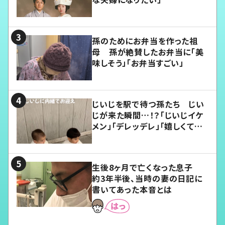
孫のためにお弁当を作った祖
母 孫が絶賛したお弁当に「美
味しそう」「お弁当すごい」
じいじを駅で待つ孫たち じい
じが来た瞬間…！？「じいじイケ
メン」「デレッデレ」「嬉しくて可
愛くてたまらない」「幸せになれ
る」
生後8ヶ月で亡くなった息子
約3年半後、当時の妻の日記に
書いてあった本音とは