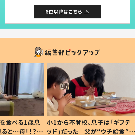
6位以降はこちら
1歳息
小1から不登校、息子は「ギフテ
ひ孫に
「！？」
ッド」だった 父が“ウチ給食”を
が、抱