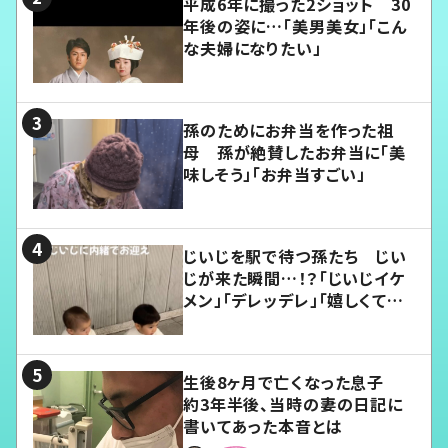
平成6年に撮った2ショット 30
年後の姿に…「美男美女」「こん
な夫婦になりたい」
孫のためにお弁当を作った祖
母 孫が絶賛したお弁当に「美
味しそう」「お弁当すごい」
じいじを駅で待つ孫たち じい
じが来た瞬間…！？「じいじイケ
メン」「デレッデレ」「嬉しくて可
愛くてたまらない」「幸せになれ
る」
生後8ヶ月で亡くなった息子
約3年半後、当時の妻の日記に
書いてあった本音とは