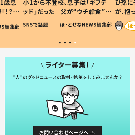
1歳息
小1から不登校、息子は「ギフテ
ひ孫に
「！？」
ッド」だった 父が“ウチ給食”を
が、抱
に「可愛
作り続ける理由とは #令和の親
「涙が
SNSで話題
ほ・とせなNEWS編集部
WS編集部
#令和の子
い」
ライター募集！
“人”のグッドニュースの取材・執筆をしてみませんか？
お問い合わせページへ