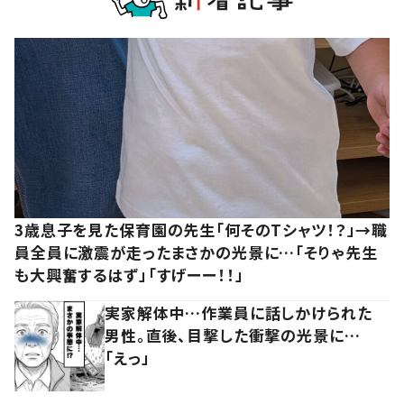
3歳息子を見た保育園の先生「何そのTシャツ！？」→職
員全員に激震が走ったまさかの光景に…「そりゃ先生
も大興奮するはず」「すげーー！！」
実家解体中…作業員に話しかけられた
男性。直後、目撃した衝撃の光景に…
「えっ」