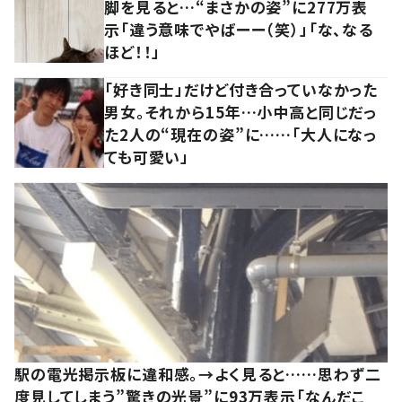
脚を見ると…“まさかの姿”に277万表
示「違う意味でやばーー（笑）」「な、なる
ほど！！」
「好き同士」だけど付き合っていなかった
男女。それから15年…小中高と同じだっ
た2人の“現在の姿”に……「大人になっ
ても可愛い」
駅の電光掲示板に違和感。→よく見ると……思わず二
度見してしまう”驚きの光景”に93万表示「なんだこ