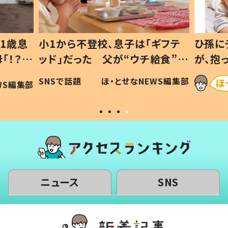
1歳息
小1から不登校、息子は「ギフテ
ひ孫に
「！？」
ッド」だった 父が“ウチ給食”を
が、抱
に「可愛
作り続ける理由とは #令和の親
「涙が
SNSで話題
ほ・とせなNEWS編集部
WS編集部
#令和の子
い」
ニュース
SNS