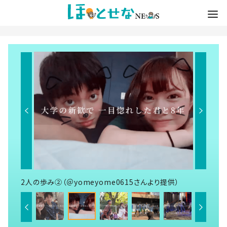
2人の歩み②（＠yomeyome0615さんより提供）