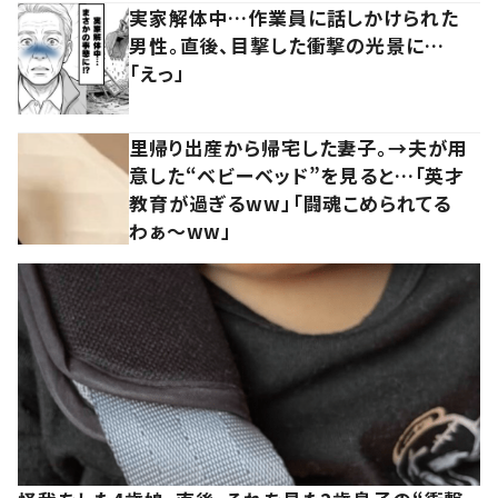
実家解体中…作業員に話しかけられた
男性。直後、目撃した衝撃の光景に…
「えっ」
里帰り出産から帰宅した妻子。→夫が用
意した“ベビーベッド”を見ると…「英才
教育が過ぎるww」「闘魂こめられてる
わぁ～ww」