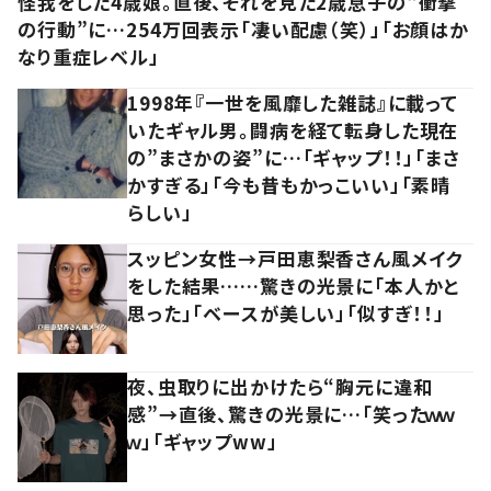
怪我をした4歳娘。直後、それを見た2歳息子の“衝撃
の行動”に…254万回表示「凄い配慮（笑）」「お顔はか
なり重症レベル」
1998年『一世を風靡した雑誌』に載って
いたギャル男。闘病を経て転身した現在
の”まさかの姿”に…「ギャップ！！」「まさ
かすぎる」「今も昔もかっこいい」「素晴
らしい」
スッピン女性→戸田恵梨香さん風メイク
をした結果……驚きの光景に「本人かと
思った」「ベースが美しい」「似すぎ！！」
夜、虫取りに出かけたら“胸元に違和
感”→直後、驚きの光景に…「笑ったｗｗ
ｗ」「ギャップww」