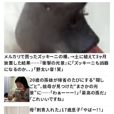
メルカリで買ったズッキーニの種。→土に植えて3ヶ月
放置した結果……『衝撃の光景』に「ズッキーニも凶器
になるのか、、」「野太い音！笑」
20歳の孫娘が帰省のたびにする“隠し
ごと”。祖母が見つけた“まさかの光
景”に……「わぁーーー！」「最高の孫だ」
「これいいですね」
母「刺青入れた」17歳息子「やばー！！」