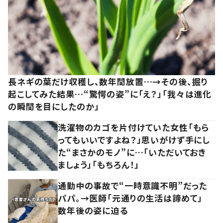
長ネギの葉だけ収穫し、数年間放置…→その後、掘り
起こしてみた結果…“驚愕の姿”に「え？」「我々は進化
の瞬間を目にしたのか」
洗濯物のカゴを片付けていた女性「もら
ってもいいですよね？」思いがけず手にし
た“まさかのモノ”に…「いただいておき
ましょう」「もちろん！」
通勤中の事故で“一時意識不明”だった
パパ。→医師「元通りの生活は諦めて」
数年後の姿に迫る