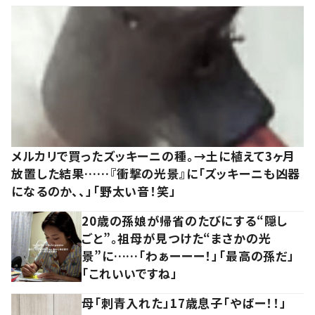
メルカリで買ったズッキーニの種。→土に植えて3ヶ月
放置した結果……『衝撃の光景』に「ズッキーニも凶器
になるのか、、」「野太い音！笑」
20歳の孫娘が帰省のたびにする“隠し
ごと”。祖母が見つけた“まさかの光
景”に……「わぁーーー！」「最高の孫だ」
「これいいですね」
母「刺青入れた」17歳息子「やばー！！」