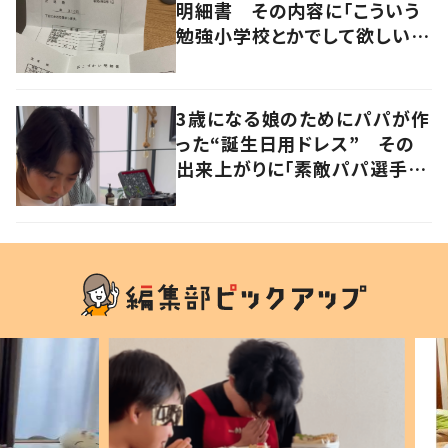
明細書 その内容に「こういう
勉強小学校とかでして欲しい」
「社会勉強になりますね」の声
3歳になる娘のためにパパが作
った“誕生日用ドレス” その
出来上がりに「素敵パパ選手権
優勝」「パパさんカッコいい」の
声