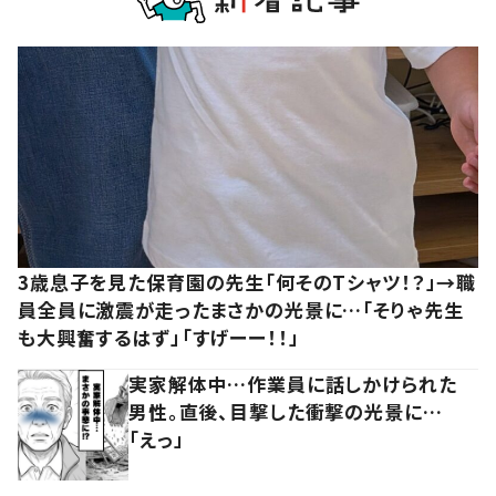
3歳息子を見た保育園の先生「何そのTシャツ！？」→職
員全員に激震が走ったまさかの光景に…「そりゃ先生
も大興奮するはず」「すげーー！！」
実家解体中…作業員に話しかけられた
男性。直後、目撃した衝撃の光景に…
「えっ」