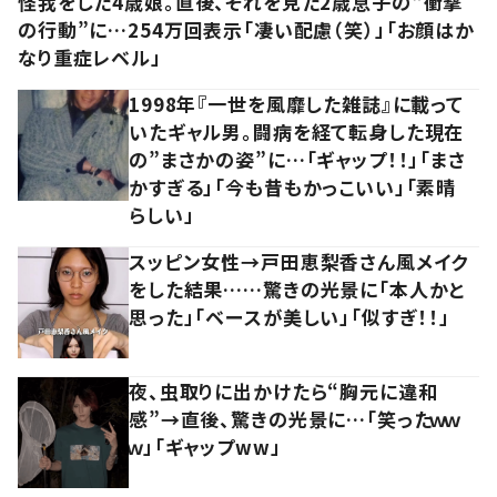
怪我をした4歳娘。直後、それを見た2歳息子の“衝撃
の行動”に…254万回表示「凄い配慮（笑）」「お顔はか
なり重症レベル」
1998年『一世を風靡した雑誌』に載って
いたギャル男。闘病を経て転身した現在
の”まさかの姿”に…「ギャップ！！」「まさ
かすぎる」「今も昔もかっこいい」「素晴
らしい」
スッピン女性→戸田恵梨香さん風メイク
をした結果……驚きの光景に「本人かと
思った」「ベースが美しい」「似すぎ！！」
夜、虫取りに出かけたら“胸元に違和
感”→直後、驚きの光景に…「笑ったｗｗ
ｗ」「ギャップww」