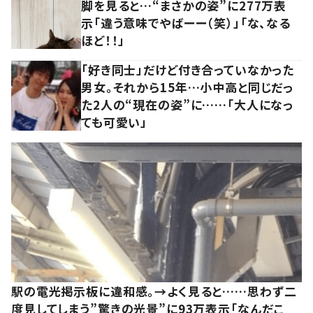
脚を見ると…“まさかの姿”に277万表
示「違う意味でやばーー（笑）」「な、なる
ほど！！」
「好き同士」だけど付き合っていなかった
男女。それから15年…小中高と同じだっ
た2人の“現在の姿”に……「大人になっ
ても可愛い」
駅の電光掲示板に違和感。→よく見ると……思わず二
度見してしまう”驚きの光景”に93万表示「なんだこ