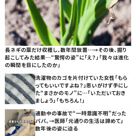
長ネギの葉だけ収穫し、数年間放置…→その後、掘り
起こしてみた結果…“驚愕の姿”に「え？」「我々は進化
の瞬間を目にしたのか」
洗濯物のカゴを片付けていた女性「もら
ってもいいですよね？」思いがけず手にし
た“まさかのモノ”に…「いただいておき
ましょう」「もちろん！」
通勤中の事故で“一時意識不明”だった
パパ。→医師「元通りの生活は諦めて」
数年後の姿に迫る