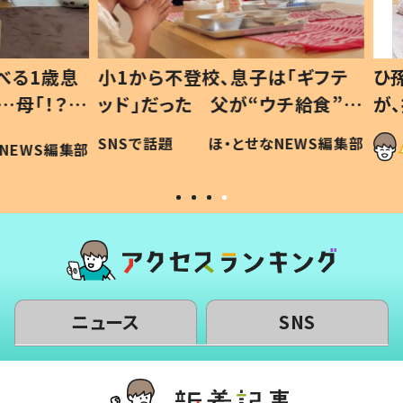
1歳息
小1から不登校、息子は「ギフテ
ひ孫に
「！？」
ッド」だった 父が“ウチ給食”を
が、抱
に「可愛
作り続ける理由とは #令和の親
「涙が
SNSで話題
ほ・とせなNEWS編集部
WS編集部
#令和の子
い」
ニュース
SNS