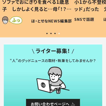
1歳息
小1から不登校、息子は「ギフテ
ひ孫に
「！？」
ッド」だった 父が“ウチ給食”を
が、抱
に「可愛
作り続ける理由とは #令和の親
「涙が
SNSで話題
ほ・とせなNEWS編集部
WS編集部
#令和の子
い」
ライター募集！
“人”のグッドニュースの取材・執筆をしてみませんか？
お問い合わせページへ