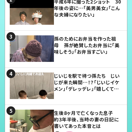
平成6年に撮った2ショット 30
年後の姿に…「美男美女」「こん
な夫婦になりたい」
孫のためにお弁当を作った祖
母 孫が絶賛したお弁当に「美
味しそう」「お弁当すごい」
じいじを駅で待つ孫たち じい
じが来た瞬間…！？「じいじイケ
メン」「デレッデレ」「嬉しくて可
愛くてたまらない」「幸せになれ
る」
生後8ヶ月で亡くなった息子
約3年半後、当時の妻の日記に
書いてあった本音とは