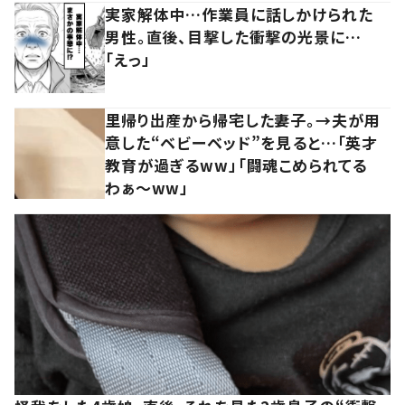
実家解体中…作業員に話しかけられた
男性。直後、目撃した衝撃の光景に…
「えっ」
里帰り出産から帰宅した妻子。→夫が用
意した“ベビーベッド”を見ると…「英才
教育が過ぎるww」「闘魂こめられてる
わぁ～ww」