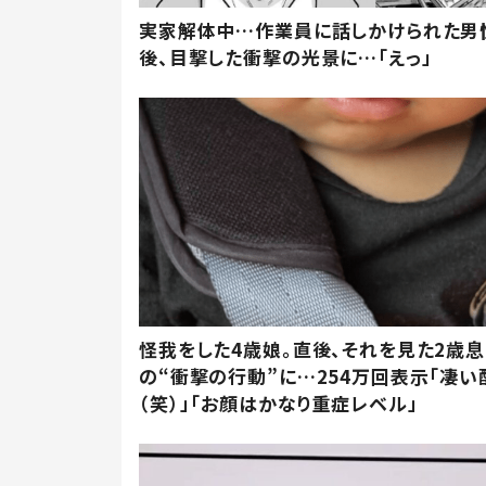
実家解体中…作業員に話しかけられた男
後、目撃した衝撃の光景に…「えっ」
怪我をした4歳娘。直後、それを見た2歳
の“衝撃の行動”に…254万回表示「凄い
（笑）」「お顔はかなり重症レベル」