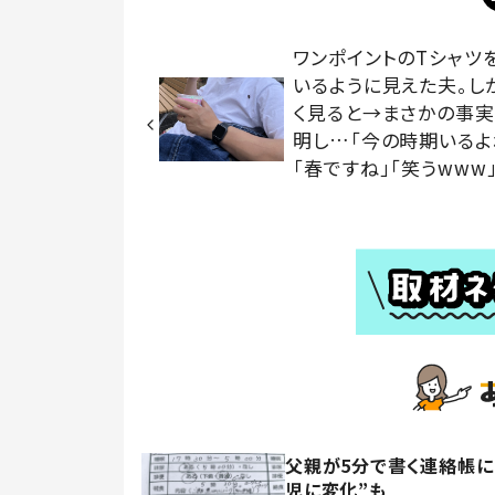
ワンポイントのTシャツ
いるように見えた夫。し
く見ると→まさかの事
明し…「今の時期いるよ
「春ですね」「笑うwww
父親が5分で書く連絡帳に
児に変化”も