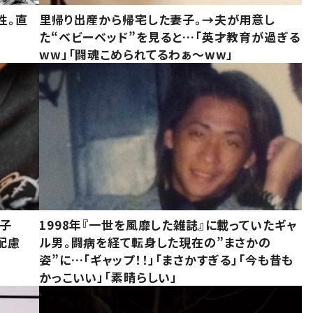
性。直
里帰り出産から帰宅した妻子。→夫が用意し
た“ベビーベッド”を見ると…「英才教育が過ぎる
ww」「闘魂こめられてるわぁ～ww」
息子
1998年『一世を風靡した雑誌』に載っていたギャ
配慮
ル男。闘病を経て転身した現在の”まさかの
姿”に…「ギャップ！！」「まさかすぎる」「今も昔も
かっこいい」「素晴らしい」