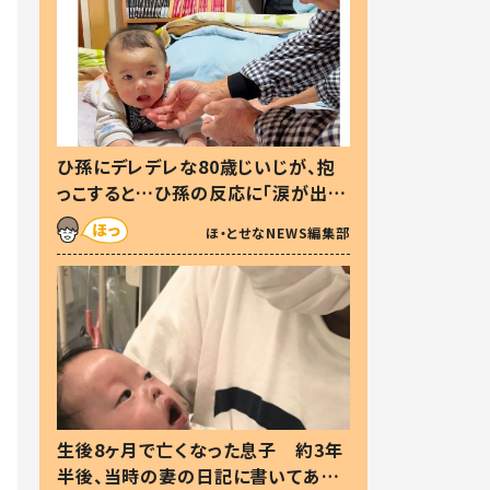
ひ孫にデレデレな80歳じいじが、抱
っこすると…ひ孫の反応に「涙が出ま
した」「可愛くて仕方ない」
ほ・とせなNEWS編集部
生後8ヶ月で亡くなった息子 約3年
半後、当時の妻の日記に書いてあっ