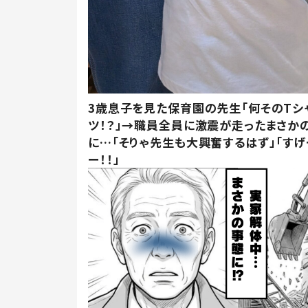
3歳息子を見た保育園の先生「何そのTシ
ツ！？」→職員全員に激震が走ったまさか
に…「そりゃ先生も大興奮するはず」「すげ
ー！！」