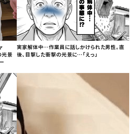
ャ
実家解体中…作業員に話しかけられた男性。直
の光景
後、目撃した衝撃の光景に…「えっ」
ー