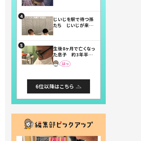
賛したお弁当に「美
味しそう」「お弁当す
ごい」
じいじを駅で待つ孫
たち じいじが来た
瞬間…！？「じいじイ
ケメン」「デレッデレ」
「嬉しくて可愛くてた
生後8ヶ月で亡くなっ
まらない」「幸せにな
た息子 約3年半
れる」
後、当時の妻の日記
に書いてあった本音
とは
6位以降はこちら