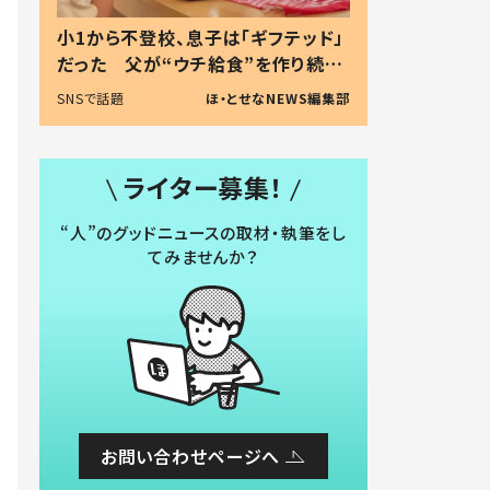
小1から不登校、息子は「ギフテッド」
だった 父が“ウチ給食”を作り続け
る理由とは #令和の親 #令和の子
SNSで話題
ほ・とせなNEWS編集部
ライター募集！
“人”のグッドニュースの取材・執筆をし
てみませんか？
お問い合わせページへ