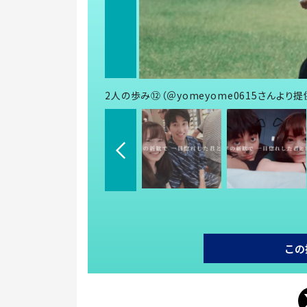
2人の歩み⑫（＠yomeyome0615さんより提
この