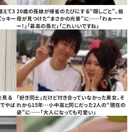
植えて3
20歳の孫娘が帰省のたびにする“隠しごと”。祖
ズッキー
母が見つけた“まさかの光景”に……「わぁーー
ー！」「最高の孫だ」「これいいですね」
を見る
「好き同士」だけど付き合っていなかった男女。そ
味でやば
れから15年…小中高と同じだった2人の“現在の
姿”に……「大人になっても可愛い」