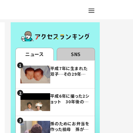
ニュース
SNS
平成7年に生まれた
双子…その29年後
の姿に「漫画みたい」
「素敵すぎる」
平成6年に撮った2シ
ョット 30年後の姿
に…「美男美女」「こ
んな夫婦になりた
い」
孫のためにお弁当を
作った祖母 孫が絶