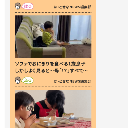
た本音とは
ほ・とせなNEWS編集部
ソファでおにぎりを食べる1歳息子
しかしよく見ると…母「！？」すべてを
察した母の投稿に「可愛いから許
ほ・とせなNEWS編集部
す！」「現行犯〜」