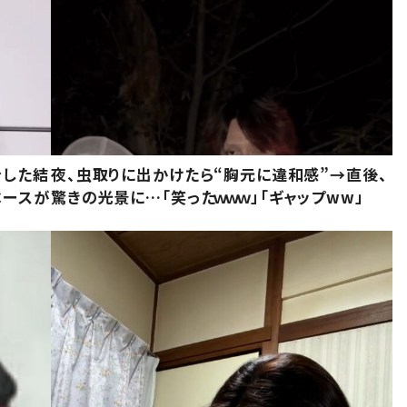
をした結
夜、虫取りに出かけたら“胸元に違和感”→直後、
ベースが
驚きの光景に…「笑ったｗｗｗ」「ギャップww」