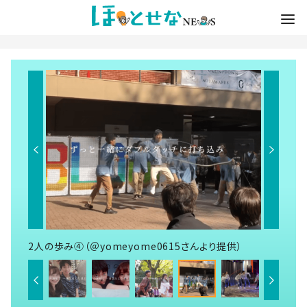
2人の歩み④（＠yomeyome0615さんより提供）