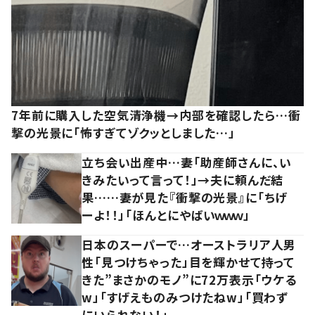
7年前に購入した空気清浄機→内部を確認したら…衝
撃の光景に「怖すぎてゾクッとしました…」
立ち会い出産中…妻「助産師さんに、い
きみたいって言って！」→夫に頼んだ結
果……妻が見た『衝撃の光景』に「ちげ
ーよ！！」「ほんとにやばいｗｗｗ」
日本のスーパーで…オーストラリア人男
性「見つけちゃった」目を輝かせて持って
きた”まさかのモノ”に72万表示「ウケる
w」「すげえものみつけたねw」「買わず
にいられない！」