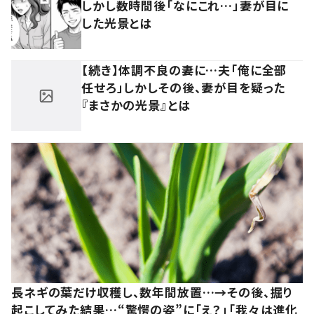
しかし数時間後「なにこれ…」妻が目に
した光景とは
【続き】体調不良の妻に…夫「俺に全部
任せろ」しかしその後、妻が目を疑った
『まさかの光景』とは
長ネギの葉だけ収穫し、数年間放置…→その後、掘り
起こしてみた結果…“驚愕の姿”に「え？」「我々は進化