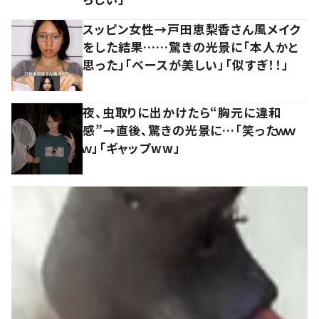
スッピン女性→戸田恵梨香さん風メイク
をした結果……驚きの光景に「本人かと
思った」「ベースが美しい」「似すぎ！！」
夜、虫取りに出かけたら“胸元に違和
感”→直後、驚きの光景に…「笑ったｗｗ
ｗ」「ギャップww」