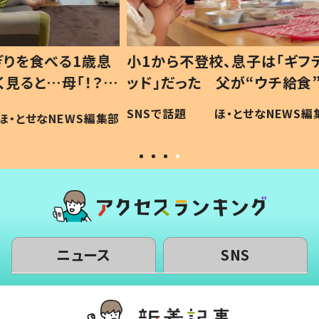
1歳息
小1から不登校、息子は「ギフテ
ひ孫に
「！？」
ッド」だった 父が“ウチ給食”を
が、抱
に「可愛
作り続ける理由とは #令和の親
「涙が
SNSで話題
ほ・とせなNEWS編集部
WS編集部
#令和の子
い」
ニュース
SNS