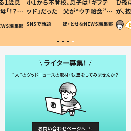
1歳息
小1から不登校、息子は「ギフテ
ひ孫に
「！？」
ッド」だった 父が“ウチ給食”を
が、抱
に「可愛
作り続ける理由とは #令和の親
「涙が
SNSで話題
ほ・とせなNEWS編集部
WS編集部
#令和の子
い」
ライター募集！
“人”のグッドニュースの取材・執筆をしてみませんか？
お問い合わせページへ