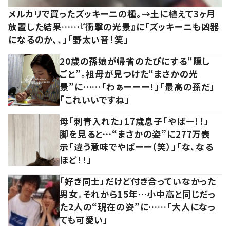
メルカリで買ったズッキーニの種。→土に植えて3ヶ月
放置した結果……『衝撃の光景』に「ズッキーニも凶器
になるのか、、」「野太い音！笑」
20歳の孫娘が帰省のたびにする“隠し
ごと”。祖母が見つけた“まさかの光
景”に……「わぁーーー！」「最高の孫だ」
「これいいですね」
母「刺青入れた」17歳息子「やばー！！」
脚を見ると…“まさかの姿”に277万表
示「違う意味でやばーー（笑）」「な、なる
ほど！！」
「好き同士」だけど付き合っていなかった
男女。それから15年…小中高と同じだっ
た2人の“現在の姿”に……「大人になっ
ても可愛い」