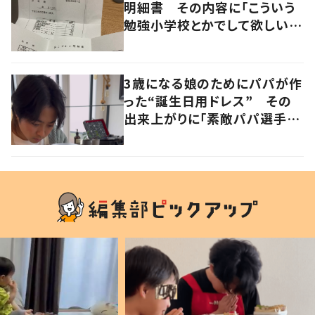
明細書 その内容に「こういう
勉強小学校とかでして欲しい」
「社会勉強になりますね」の声
3歳になる娘のためにパパが作
った“誕生日用ドレス” その
出来上がりに「素敵パパ選手権
優勝」「パパさんカッコいい」の
声