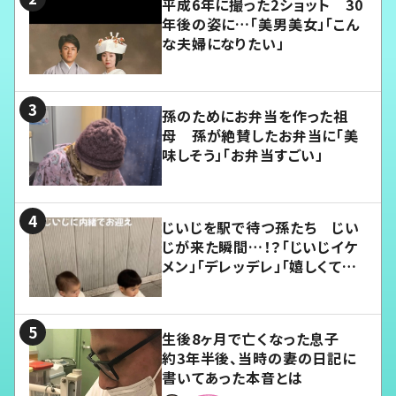
平成6年に撮った2ショット 30
年後の姿に…「美男美女」「こん
な夫婦になりたい」
孫のためにお弁当を作った祖
母 孫が絶賛したお弁当に「美
味しそう」「お弁当すごい」
じいじを駅で待つ孫たち じい
じが来た瞬間…！？「じいじイケ
メン」「デレッデレ」「嬉しくて可
愛くてたまらない」「幸せになれ
る」
生後8ヶ月で亡くなった息子
約3年半後、当時の妻の日記に
書いてあった本音とは