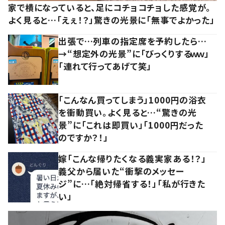
家で横になっていると、足にコチョコチョした感覚が。
よく見ると…「えぇ！？」驚きの光景に「無事でよかった」
出張で…列車の指定席を予約したら…
→“想定外の光景”に「びっくりするｗｗ」
「連れて行ってあげて笑」
「こんなん買ってしまう」1000円の浴衣
を衝動買い。よく見ると…“驚きの光
景”に「これは即買い」「1000円だった
のですか？！」
嫁「こんな帰りたくなる義実家ある！？」
義父から届いた“衝撃のメッセー
ジ”に…「絶対帰省する！」「私が行きた
い」