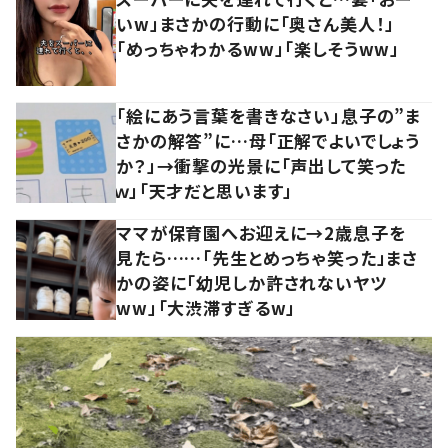
いw」まさかの行動に「奥さん美人！」
「めっちゃわかるww」「楽しそうww」
「絵にあう言葉を書きなさい」息子の”ま
さかの解答”に…母「正解でよいでしょう
か？」→衝撃の光景に「声出して笑った
ｗ」「天才だと思います」
ママが保育園へお迎えに→2歳息子を
見たら……「先生とめっちゃ笑った」まさ
かの姿に「幼児しか許されないヤツ
ww」「大渋滞すぎるw」