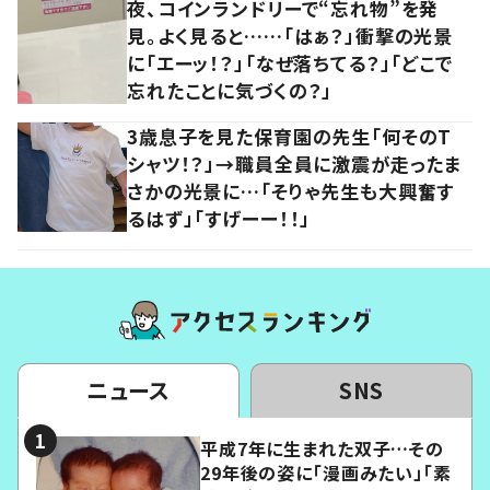
夜、コインランドリーで“忘れ物”を発
見。よく見ると……「はぁ？」衝撃の光景
に「エーッ！？」「なぜ落ちてる？」「どこで
忘れたことに気づくの？」
3歳息子を見た保育園の先生「何そのT
シャツ！？」→職員全員に激震が走ったま
さかの光景に…「そりゃ先生も大興奮す
るはず」「すげーー！！」
ニュース
SNS
平成7年に生まれた双子…その
29年後の姿に「漫画みたい」「素