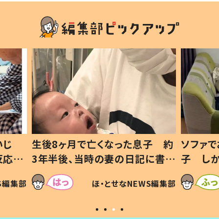
息子 約
ソファでおにぎりを食べる1歳息
小1か
記に書い
子 しかしよく見ると…母「！？」
ッド」
すべてを察した母の投稿に「可愛
作り続
SNSで
WS編集部
ほ・とせなNEWS編集部
いから許す！」「現行犯〜」
#令和