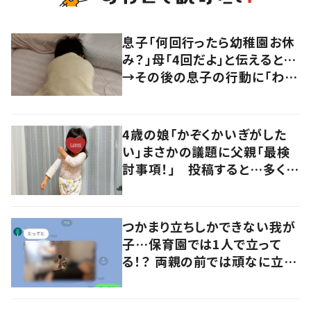
息子「何回行ったら幼稚園お休
み？」母「4回だよ」と伝えると…
→その後の息子の行動に「わか
るよその気持ち」「うちの子も！」
の声
4歳の娘「かぞくかいぎがした
い」まさかの議題に父親「最検
討事項！」 投稿すると…多くの
意見が寄せられる！
つかまり立ちしかできない我が
子…保育園では1人で立って
る！？ 両親の前では頑なに立た
ない1歳児が可愛すぎる…！