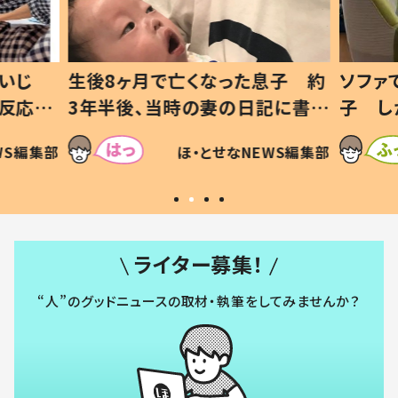
息子 約
ソファでおにぎりを食べる1歳息
小1か
記に書い
子 しかしよく見ると…母「！？」
ッド」
すべてを察した母の投稿に「可愛
作り続
SNSで
WS編集部
ほ・とせなNEWS編集部
いから許す！」「現行犯〜」
#令和
ライター募集！
“人”のグッドニュースの取材・執筆をしてみませんか？