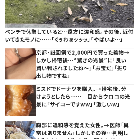
ベンチで休憩していると…遠方に違和感。その後、近付
いてきたモノに……「ぐぅわぁッッッ」「やばいよ…」
京都・祇園祭で2,000円で買った着物→
しかし帰宅後…“驚きの光景”に「良い
買い物されましたね～」「お宝だ」「掘り
出し物ですね」
ミスドでドーナツを購入。→帰宅後、分
けようとしたら…… 目からウロコの光
景に「サイコーですww」「激しいw」
胸部に違和感を覚えた女性。→医師「異
常はありません」しかしその後…判明し