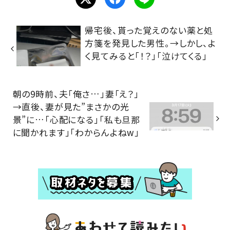
帰宅後、貰った覚えのない薬と処
方箋を発見した男性。→しかし、よ
く見てみると「！？」「泣けてくる」
朝の9時前、夫「俺さ…」妻「え？」
→直後、妻が見た”まさかの光
景”に…「心配になる」「私も旦那
に聞かれます」「わからんよねw」