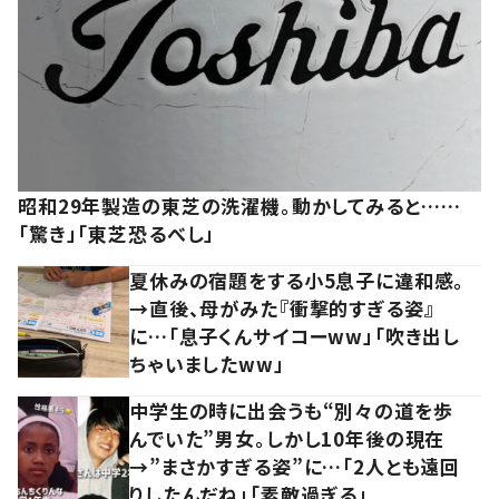
昭和29年製造の東芝の洗濯機。動かしてみると……
「驚き」「東芝恐るべし」
夏休みの宿題をする小5息子に違和感。
→直後、母がみた『衝撃的すぎる姿』
に…「息子くんサイコーww」「吹き出し
ちゃいましたww」
中学生の時に出会うも“別々の道を歩
んでいた”男女。しかし10年後の現在
→”まさかすぎる姿”に…「2人とも遠回
りしたんだね」「素敵過ぎる」