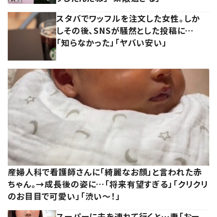
スタバでワッフルを注文した女性。しか
しその後、SNSが騒然とした投稿に…
「知らなかった」「ヤバい安い」
産婦人科で看護師さんに「綺麗なお顔」と言われた赤
ちゃん。→成長後の姿に…「将来有望すぎる」「クリクリ
のお目目で可愛い」「渋い～！」
スーパーに夫を連れて行くと…妻「おー