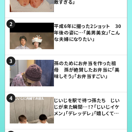
敵すぎる」
平成6年に撮った2ショット 30
年後の姿に…「美男美女」「こん
な夫婦になりたい」
孫のためにお弁当を作った祖
母 孫が絶賛したお弁当に「美
味しそう」「お弁当すごい」
じいじを駅で待つ孫たち じい
じが来た瞬間…！？「じいじイケ
メン」「デレッデレ」「嬉しくて可
愛くてたまらない」「幸せになれ
る」