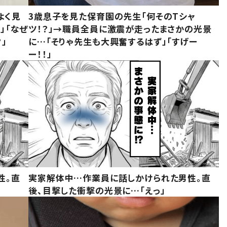
よく見
3歳息子を見た保育園の先生「何そのTシャ
」「なぜ
ツ！？」→職員全員に激震が走ったまさかの光景
」
に…「そりゃ先生も大興奮するはず」「すげー
ー！！」
性。直
実家解体中…作業員に話しかけられた男性。直
後、目撃した衝撃の光景に…「えっ」