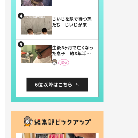
賛したお弁当に「美
味しそう」「お弁当す
ごい」
じいじを駅で待つ孫
たち じいじが来た
瞬間…！？「じいじイ
ケメン」「デレッデレ」
「嬉しくて可愛くてた
生後8ヶ月で亡くなっ
まらない」「幸せにな
た息子 約3年半
れる」
後、当時の妻の日記
に書いてあった本音
とは
6位以降はこちら