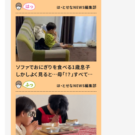
た本音とは
ほ・とせなNEWS編集部
ソファでおにぎりを食べる1歳息子
しかしよく見ると…母「！？」すべてを
察した母の投稿に「可愛いから許
ほ・とせなNEWS編集部
す！」「現行犯〜」