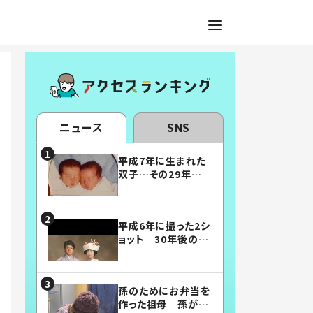
ニュース
SNS
平成7年に生まれた
双子…その29年後
の姿に「漫画みたい」
「素敵すぎる」
平成6年に撮った2シ
ョット 30年後の姿
に…「美男美女」「こ
んな夫婦になりた
い」
孫のためにお弁当を
作った祖母 孫が絶