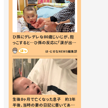
ひ孫にデレデレな80歳じいじが、抱
っこすると…ひ孫の反応に「涙が出ま
した」「可愛くて仕方ない」
ほ・とせなNEWS編集部
生後8ヶ月で亡くなった息子 約3年
半後、当時の妻の日記に書いてあっ