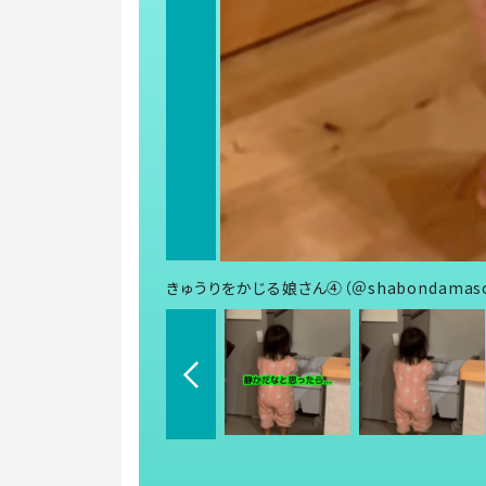
きゅうりをかじる娘さん④（＠shabondamaso