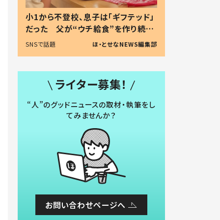
小1から不登校、息子は「ギフテッド」
だった 父が“ウチ給食”を作り続け
る理由とは #令和の親 #令和の子
SNSで話題
ほ・とせなNEWS編集部
ライター募集！
“人”のグッドニュースの取材・執筆をし
てみませんか？
お問い合わせページへ