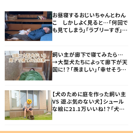
お昼寝するおじいちゃんとわん
こ しかしよく見ると…「何回で
も見てしまう」「ラブリーすぎ」の
声
飼い主が廊下で寝てみたら…
→大型犬たちによって廊下が天
国に！？「羨ましい」「幸せそう」
の声
【犬のために庭を作った飼い主
VS 遊ぶ気のない犬】シュール
な絵に21.1万いいね！？「犬の
強い意志を感じる」