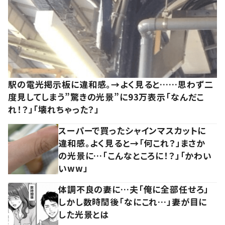
駅の電光掲示板に違和感。→よく見ると……思わず二
度見してしまう”驚きの光景”に93万表示「なんだこ
れ！？」「壊れちゃった？」
スーパーで買ったシャインマスカットに
違和感。よく見ると→「何これ？」まさか
の光景に…「こんなところに！？」「かわい
いww」
体調不良の妻に…夫「俺に全部任せろ」
しかし数時間後「なにこれ…」妻が目に
した光景とは