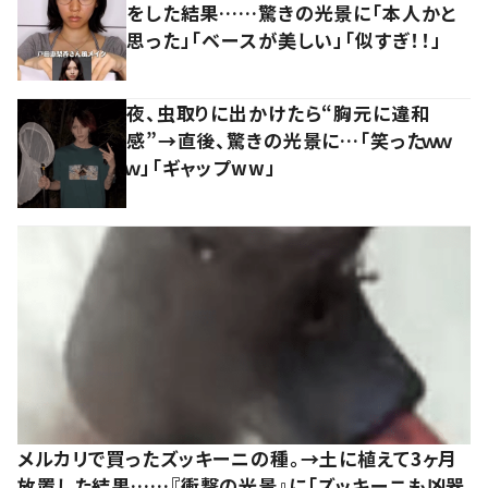
をした結果……驚きの光景に「本人かと
思った」「ベースが美しい」「似すぎ！！」
夜、虫取りに出かけたら“胸元に違和
感”→直後、驚きの光景に…「笑ったｗｗ
ｗ」「ギャップww」
メルカリで買ったズッキーニの種。→土に植えて3ヶ月
放置した結果……『衝撃の光景』に「ズッキーニも凶器