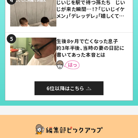
じいじを駅で待つ孫たち じい
じが来た瞬間…！？「じいじイケ
メン」「デレッデレ」「嬉しくて可
愛くてたまらない」「幸せになれ
る」
生後8ヶ月で亡くなった息子
約3年半後、当時の妻の日記に
書いてあった本音とは
6位以降はこちら