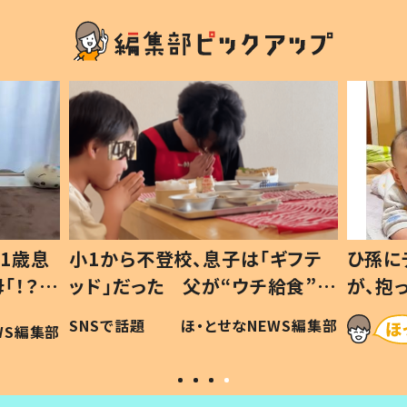
1歳息
小1から不登校、息子は「ギフテ
ひ孫に
「！？」
ッド」だった 父が“ウチ給食”を
が、抱
に「可愛
作り続ける理由とは #令和の親
「涙が
SNSで話題
ほ・とせなNEWS編集部
WS編集部
#令和の子
い」