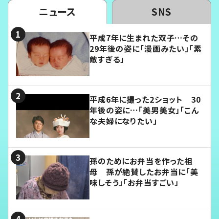
ニュース
SNS
平成7年に生まれた双子…その
29年後の姿に「漫画みたい」「素
敵すぎる」
平成6年に撮った2ショット 30
年後の姿に…「美男美女」「こん
な夫婦になりたい」
孫のためにお弁当を作った祖
母 孫が絶賛したお弁当に「美
味しそう」「お弁当すごい」