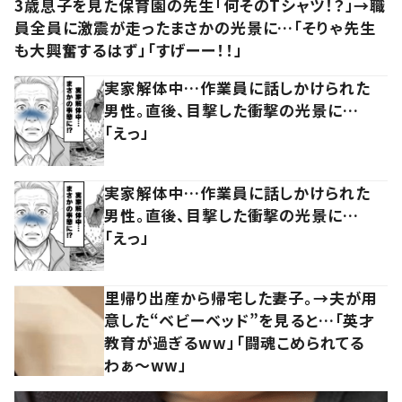
3歳息子を見た保育園の先生「何そのTシャツ！？」→職
員全員に激震が走ったまさかの光景に…「そりゃ先生
も大興奮するはず」「すげーー！！」
実家解体中…作業員に話しかけられた
男性。直後、目撃した衝撃の光景に…
「えっ」
実家解体中…作業員に話しかけられた
男性。直後、目撃した衝撃の光景に…
「えっ」
里帰り出産から帰宅した妻子。→夫が用
意した“ベビーベッド”を見ると…「英才
教育が過ぎるww」「闘魂こめられてる
わぁ～ww」