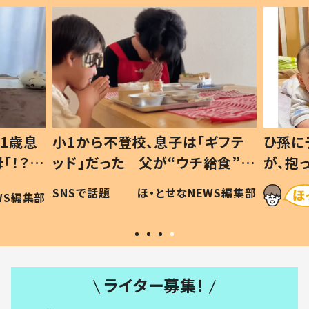
1歳息
小1から不登校、息子は「ギフテ
ひ孫に
「！？」
ッド」だった 父が“ウチ給食”を
が、抱
に「可愛
作り続ける理由とは #令和の親
「涙が
SNSで話題
ほ・とせなNEWS編集部
WS編集部
#令和の子
い」
ライター募集！