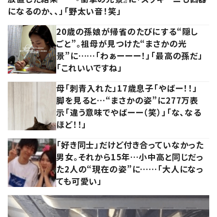
になるのか、、」「野太い音！笑」
20歳の孫娘が帰省のたびにする“隠し
ごと”。祖母が見つけた“まさかの光
景”に……「わぁーーー！」「最高の孫だ」
「これいいですね」
母「刺青入れた」17歳息子「やばー！！」
脚を見ると…“まさかの姿”に277万表
示「違う意味でやばーー（笑）」「な、なる
ほど！！」
「好き同士」だけど付き合っていなかった
男女。それから15年…小中高と同じだっ
た2人の“現在の姿”に……「大人になっ
ても可愛い」