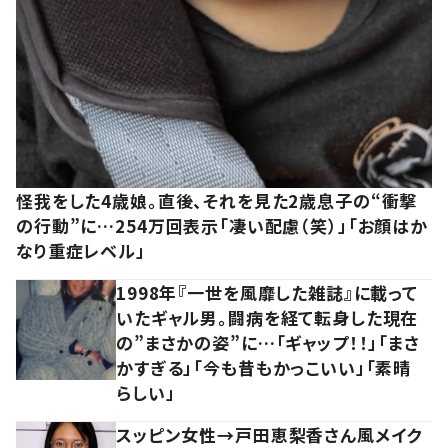
怪我をした4歳娘。直後、それを見た2歳息子の“衝撃
の行動”に…254万回表示「凄い配慮（笑）」「お顔はか
なり重症レベル」
1998年『一世を風靡した雑誌』に載って
いたギャル男。闘病を経て転身した現在
の”まさかの姿”に…「ギャップ！！」「まさ
かすぎる」「今も昔もかっこいい」「素晴
らしい」
スッピン女性→戸田恵梨香さん風メイク