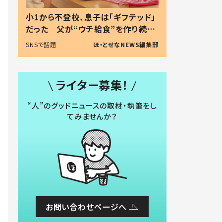
小1から不登校、息子は「ギフテッド」
だった 父が“ウチ給食”を作り続け
る理由とは #令和の親 #令和の子
SNSで話題
ほ・とせなNEWS編集部
ライター募集！
“人”のグッドニュースの取材・執筆をし
てみませんか？
お問い合わせページへ