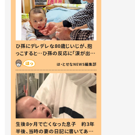
ひ孫にデレデレな80歳じいじが、抱
っこすると…ひ孫の反応に「涙が出ま
した」「可愛くて仕方ない」
ほ・とせなNEWS編集部
生後8ヶ月で亡くなった息子 約3年
半後、当時の妻の日記に書いてあっ