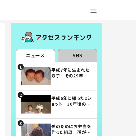
ニュース
SNS
平成7年に生まれた
双子…その29年後
の姿に「漫画みたい」
「素敵すぎる」
平成6年に撮った2シ
ョット 30年後の姿
に…「美男美女」「こ
んな夫婦になりた
い」
孫のためにお弁当を
作った祖母 孫が絶