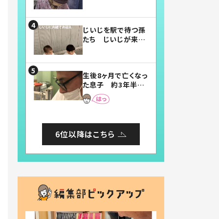
賛したお弁当に「美
味しそう」「お弁当す
ごい」
じいじを駅で待つ孫
たち じいじが来た
瞬間…！？「じいじイ
ケメン」「デレッデレ」
「嬉しくて可愛くてた
生後8ヶ月で亡くなっ
まらない」「幸せにな
た息子 約3年半
れる」
後、当時の妻の日記
に書いてあった本音
とは
6位以降はこちら