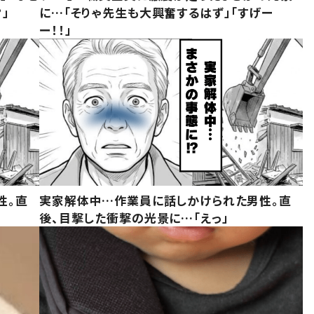
」
に…「そりゃ先生も大興奮するはず」「すげー
ー！！」
性。直
実家解体中…作業員に話しかけられた男性。直
後、目撃した衝撃の光景に…「えっ」