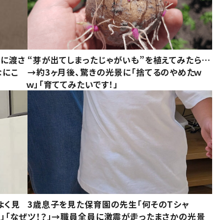
別に渡さ
“芽が出てしまったじゃがいも”を植えてみたら…
なにこ
→約3ヶ月後、驚きの光景に「捨てるのやめたｗ
ｗ」「育ててみたいです！」
よく見
3歳息子を見た保育園の先生「何そのTシャ
」「なぜ
ツ！？」→職員全員に激震が走ったまさかの光景