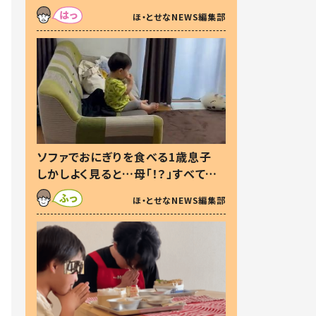
た本音とは
ほ・とせなNEWS編集部
ソファでおにぎりを食べる1歳息子
しかしよく見ると…母「！？」すべてを
察した母の投稿に「可愛いから許
ほ・とせなNEWS編集部
す！」「現行犯〜」