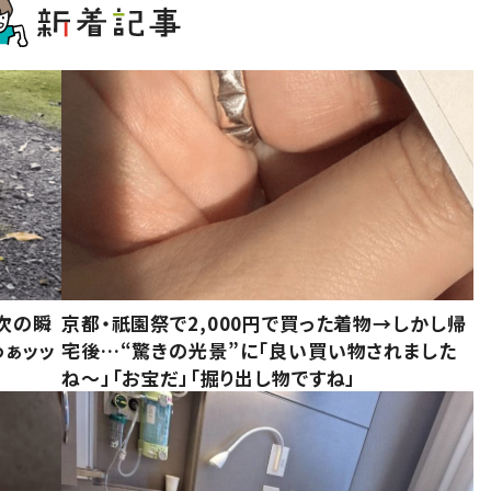
次の瞬
京都・祇園祭で2,000円で買った着物→しかし帰
わぁッッ
宅後…“驚きの光景”に「良い買い物されました
ね～」「お宝だ」「掘り出し物ですね」