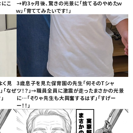
なにこ
→約3ヶ月後、驚きの光景に「捨てるのやめたｗ
ｗ」「育ててみたいです！」
よく見
3歳息子を見た保育園の先生「何そのTシャ
」「なぜ
ツ！？」→職員全員に激震が走ったまさかの光景
」
に…「そりゃ先生も大興奮するはず」「すげー
ー！！」