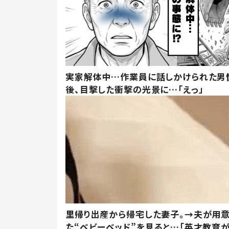
実家解体中…作業員に話しかけられた男
後、目撃した衝撃の光景に…「えっ」
里帰り出産から帰宅した妻子。→夫が用
た“ベビーベッド”を見ると…「英才教育