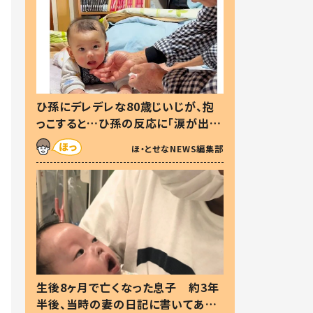
ひ孫にデレデレな80歳じいじが、抱
っこすると…ひ孫の反応に「涙が出ま
した」「可愛くて仕方ない」
ほ・とせなNEWS編集部
生後8ヶ月で亡くなった息子 約3年
半後、当時の妻の日記に書いてあっ