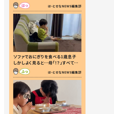
た本音とは
ほ・とせなNEWS編集部
ソファでおにぎりを食べる1歳息子
しかしよく見ると…母「！？」すべてを
察した母の投稿に「可愛いから許
ほ・とせなNEWS編集部
す！」「現行犯〜」