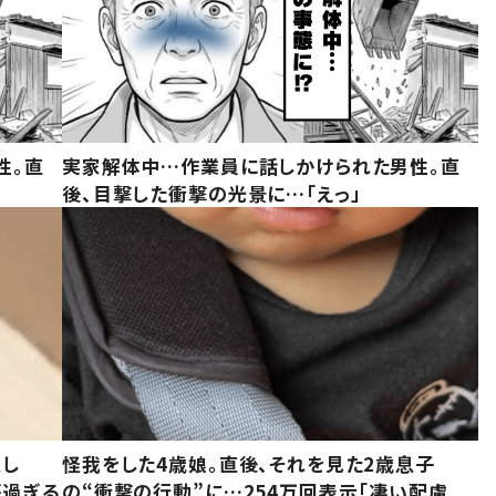
性。直
実家解体中…作業員に話しかけられた男性。直
後、目撃した衝撃の光景に…「えっ」
意し
怪我をした4歳娘。直後、それを見た2歳息子
が過ぎる
の“衝撃の行動”に…254万回表示「凄い配慮