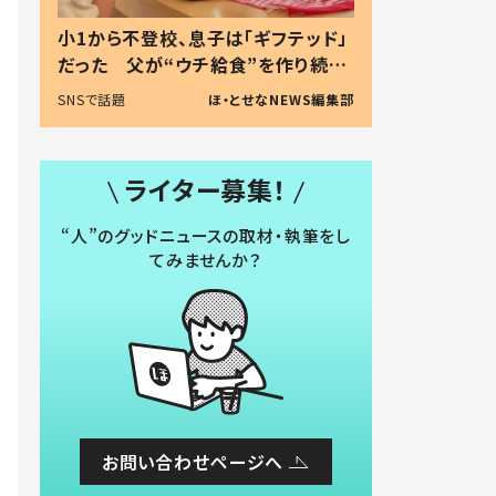
小1から不登校、息子は「ギフテッド」
だった 父が“ウチ給食”を作り続け
る理由とは #令和の親 #令和の子
SNSで話題
ほ・とせなNEWS編集部
ライター募集！
“人”のグッドニュースの取材・執筆をし
てみませんか？
お問い合わせページへ