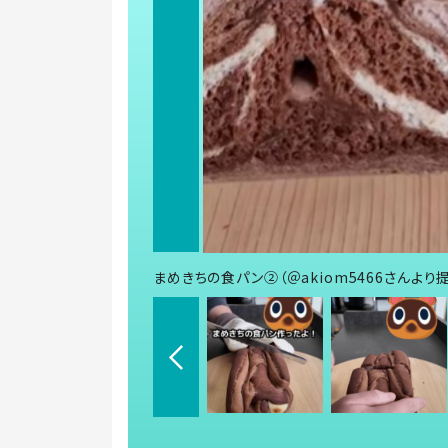
まめきちの食パン②（＠akiom5466さんより