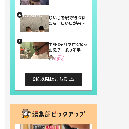
賛したお弁当に「美
味しそう」「お弁当す
ごい」
じいじを駅で待つ孫
たち じいじが来た
瞬間…！？「じいじイ
ケメン」「デレッデレ」
「嬉しくて可愛くてた
生後8ヶ月で亡くなっ
まらない」「幸せにな
た息子 約3年半
れる」
後、当時の妻の日記
に書いてあった本音
とは
6位以降はこちら