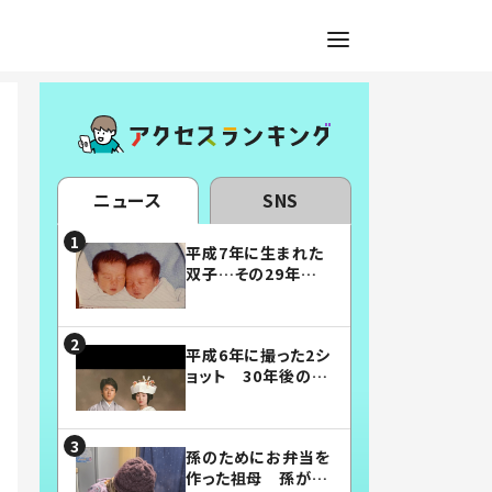
ニュース
SNS
平成7年に生まれた
双子…その29年後
の姿に「漫画みたい」
「素敵すぎる」
平成6年に撮った2シ
ョット 30年後の姿
に…「美男美女」「こ
んな夫婦になりた
い」
孫のためにお弁当を
作った祖母 孫が絶