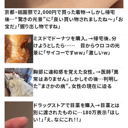
京都・祇園祭で2,000円で買った着物→しかし帰宅
後…“驚きの光景”に「良い買い物されましたね～」「お
宝だ」「掘り出し物ですね」
ミスドでドーナツを購入。→帰宅後、分
けようとしたら…… 目からウロコの光
景に「サイコーですww」「激しいw」
胸部に違和感を覚えた女性。→医師「異
常はありません」しかしその後…判明し
た”まさかの病”。女性の現在に迫る
ドラッグストアで目薬を購入→目薬とは
別に渡されたものに…180万表示「ほし
い！」「え、なにこれ！！」