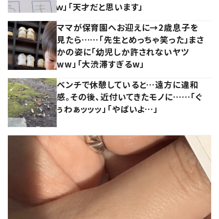
ｗ」「天才だと思います」
ママが保育園へお迎えに→2歳息子を
見たら……「先生とめっちゃ笑った」まさ
かの姿に「幼児しか許されないヤツ
ww」「大渋滞すぎるw」
ベンチで休憩していると…遠方に違和
感。その後、近付いてきたモノに……「ぐ
ぅわぁッッッ」「やばいよ…」