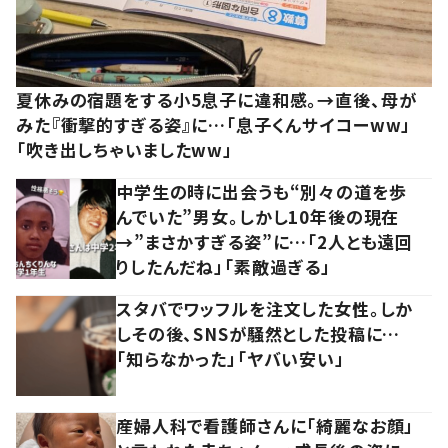
夏休みの宿題をする小5息子に違和感。→直後、母が
みた『衝撃的すぎる姿』に…「息子くんサイコーww」
「吹き出しちゃいましたww」
中学生の時に出会うも“別々の道を歩
んでいた”男女。しかし10年後の現在
→”まさかすぎる姿”に…「2人とも遠回
りしたんだね」「素敵過ぎる」
スタバでワッフルを注文した女性。しか
しその後、SNSが騒然とした投稿に…
「知らなかった」「ヤバい安い」
産婦人科で看護師さんに「綺麗なお顔」