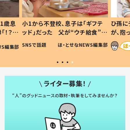
1歳息
小1から不登校、息子は「ギフテ
ひ孫に
「！？」
ッド」だった 父が“ウチ給食”を
が、抱
に「可愛
作り続ける理由とは #令和の親
「涙が
SNSで話題
ほ・とせなNEWS編集部
WS編集部
#令和の子
い」
ライター募集！
“人”のグッドニュースの取材・執筆をしてみませんか？