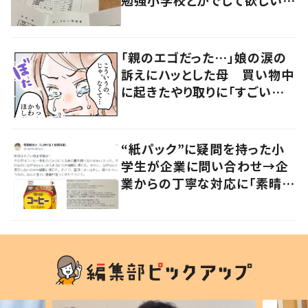
勉強小学校とかでして欲しい」
「社会勉強になりますね」の声
「親のエゴだった…」娘の涙の
訴えにハッとした母 買い物中
に起きたやり取りに「すごい分
かる」「改めて気付かされた」
“紙パック”に疑問を持った小
学生が企業に問い合わせ→企
業からの丁寧な対応に「素晴ら
しい」の声