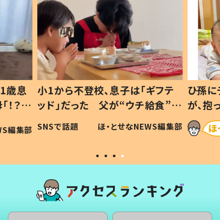
1歳息
小1から不登校、息子は「ギフテ
ひ孫に
「！？」
ッド」だった 父が“ウチ給食”を
が、抱
に「可愛
作り続ける理由とは #令和の親
「涙が
SNSで話題
ほ・とせなNEWS編集部
WS編集部
#令和の子
い」