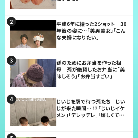
平成6年に撮った2ショット 30
年後の姿に…「美男美女」「こん
な夫婦になりたい」
孫のためにお弁当を作った祖
母 孫が絶賛したお弁当に「美
味しそう」「お弁当すごい」
じいじを駅で待つ孫たち じい
じが来た瞬間…！？「じいじイケ
メン」「デレッデレ」「嬉しくて可
愛くてたまらない」「幸せになれ
る」