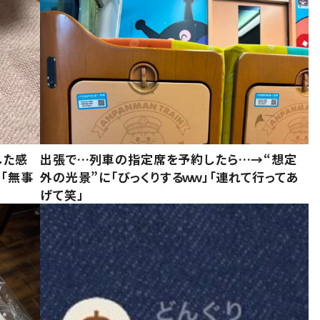
した感
出張で…列車の指定席を予約したら…→“想定
に「無事
外の光景”に「びっくりするｗｗ」「連れて行ってあ
げて笑」