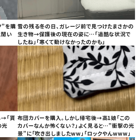
ツ”を購
雪の残る冬の日、ガレージ前で見つけたまさかの
と聞い
生き物→保護後の現在の姿に…「過酷な状況で
したね」「寒くて動けなかったのかも」
し→「貰
布団カバーを購入。しかし帰宅後→高1娘「この
の光
カバーなんか怖くない？」よく見ると…”衝撃の光
景”に「吹き出しましたww」「ロックやんwww」