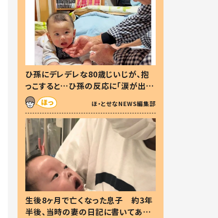
ひ孫にデレデレな80歳じいじが、抱
っこすると…ひ孫の反応に「涙が出ま
した」「可愛くて仕方ない」
ほ・とせなNEWS編集部
生後8ヶ月で亡くなった息子 約3年
半後、当時の妻の日記に書いてあっ