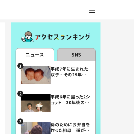
ニュース
SNS
平成7年に生まれた
双子…その29年後
の姿に「漫画みたい」
「素敵すぎる」
平成6年に撮った2シ
ョット 30年後の姿
に…「美男美女」「こ
んな夫婦になりた
い」
孫のためにお弁当を
作った祖母 孫が絶