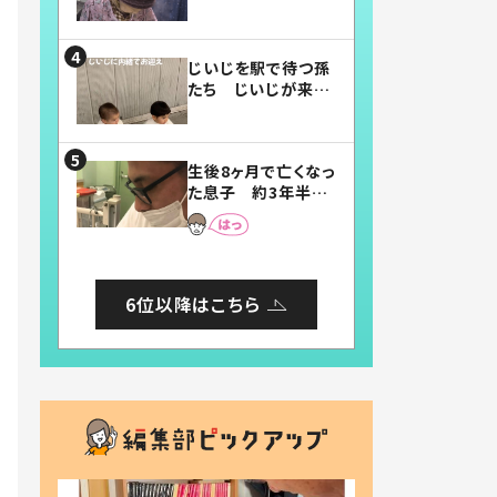
賛したお弁当に「美
味しそう」「お弁当す
ごい」
じいじを駅で待つ孫
たち じいじが来た
瞬間…！？「じいじイ
ケメン」「デレッデレ」
「嬉しくて可愛くてた
生後8ヶ月で亡くなっ
まらない」「幸せにな
た息子 約3年半
れる」
後、当時の妻の日記
に書いてあった本音
とは
6位以降はこちら