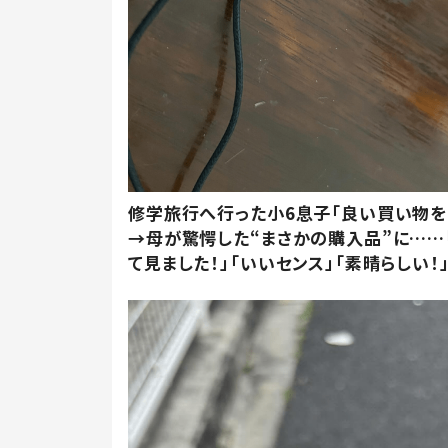
修学旅行へ行った小6息子「良い買い物を
→母が驚愕した“まさかの購入品”に……
て見ました！」「いいセンス」「素晴らしい！