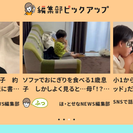
1歳息
小1から不登校、息子は「ギフテ
ひ孫に
「！？」
ッド」だった 父が“ウチ給食”を
が、抱
に「可愛
作り続ける理由とは #令和の親
「涙が
SNSで話題
ほ・とせなNEWS編集部
WS編集部
#令和の子
い」