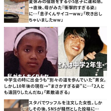
夏休みの宿題をする小5息子に違和感。
→直後、母がみた『衝撃的すぎる姿』
に…「息子くんサイコーww」「吹き出し
ちゃいましたww」
中学生の時に出会うも“別々の道を歩んでいた”男女。
しかし10年後の現在→”まさかすぎる姿”に…「2人と
も遠回りしたんだね」「素敵過ぎる」
スタバでワッフルを注文した女性。しか
しその後、SNSが騒然とした投稿に…