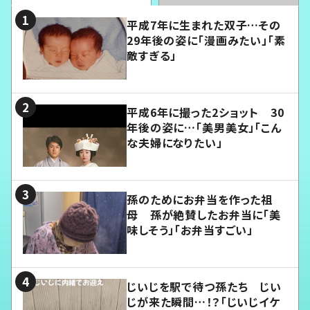
平成7年に生まれた双子…その
29年後の姿に「漫画みたい」「素
敵すぎる」
平成6年に撮った2ショット 30
年後の姿に…「美男美女」「こん
な夫婦になりたい」
孫のためにお弁当を作った祖
母 孫が絶賛したお弁当に「美
味しそう」「お弁当すごい」
じいじを駅で待つ孫たち じい
じが来た瞬間…！？「じいじイケ