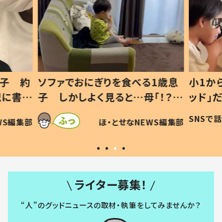
1歳息
小1から不登校、息子は「ギフテ
ひ孫に
「！？」
ッド」だった 父が“ウチ給食”を
が、抱
に「可愛
作り続ける理由とは #令和の親
「涙が
SNSで話題
ほ・とせなNEWS編集部
WS編集部
#令和の子
い」
ライター募集！
“人”のグッドニュースの取材・執筆をしてみませんか？