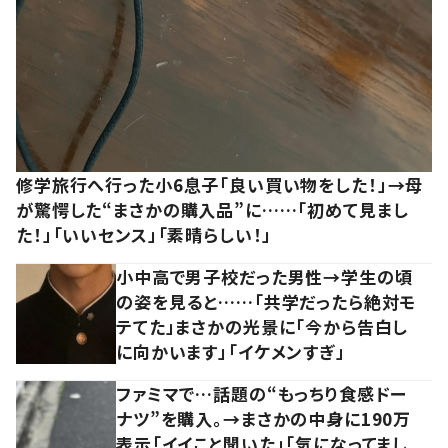
修学旅行へ行った小6息子「良い買い物をした！」→母
が驚愕した“まさかの購入品”に……「初めて見まし
た！」「いいセンス」「素晴らしい！」
小中高で男子校だった男性→学生の頃
の姿を見ると……「共学だったら絶対モ
テてた」まさかの光景に「今から告白し
に向かいます」「イケメンすぎ」
ファミマで…話題の“もっちり食感ドー
ナツ”を購入。→まさかの中身に190万
表示「イイこと聞いた」「気になってまし