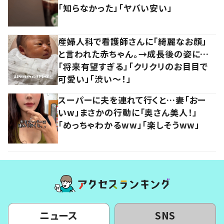
「知らなかった」「ヤバい安い」
産婦人科で看護師さんに「綺麗なお顔」
と言われた赤ちゃん。→成長後の姿に…
「将来有望すぎる」「クリクリのお目目で
可愛い」「渋い～！」
スーパーに夫を連れて行くと…妻「おー
いw」まさかの行動に「奥さん美人！」
「めっちゃわかるww」「楽しそうww」
ニュース
SNS