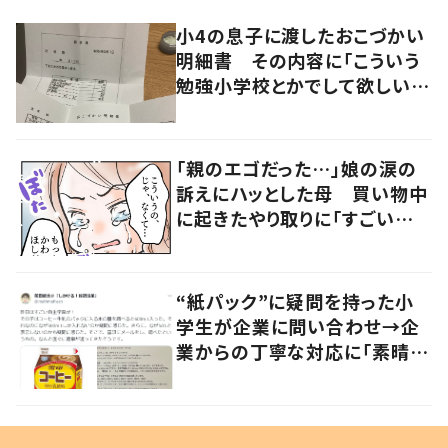
小4の息子に渡したおこづかい
明細書 その内容に「こういう
勉強小学校とかでして欲しい」
「社会勉強になりますね」の声
「親のエゴだった…」娘の涙の
訴えにハッとした母 買い物中
に起きたやり取りに「すごい分
かる」「改めて気付かされた」
“紙パック”に疑問を持った小
学生が企業に問い合わせ→企
業からの丁寧な対応に「素晴ら
しい」の声