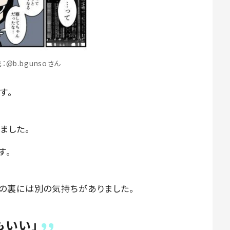
：@b.bgunsoさん
す。
ました。
す。
の裏には別の気持ちがありました。
もいい」