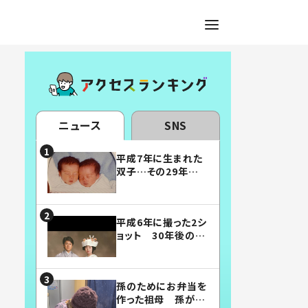
ニュース
SNS
平成7年に生まれた
双子…その29年後
の姿に「漫画みたい」
「素敵すぎる」
平成6年に撮った2シ
ョット 30年後の姿
に…「美男美女」「こ
んな夫婦になりた
い」
孫のためにお弁当を
作った祖母 孫が絶