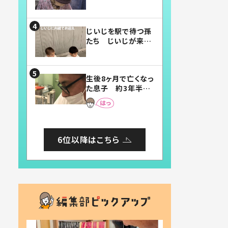
賛したお弁当に「美
味しそう」「お弁当す
ごい」
じいじを駅で待つ孫
たち じいじが来た
瞬間…！？「じいじイ
ケメン」「デレッデレ」
「嬉しくて可愛くてた
生後8ヶ月で亡くなっ
まらない」「幸せにな
た息子 約3年半
れる」
後、当時の妻の日記
に書いてあった本音
とは
6位以降はこちら