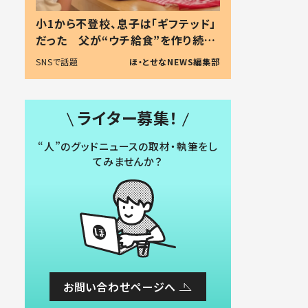
小1から不登校、息子は「ギフテッド」
だった 父が“ウチ給食”を作り続け
る理由とは #令和の親 #令和の子
SNSで話題
ほ・とせなNEWS編集部
ライター募集！
“人”のグッドニュースの取材・執筆をし
てみませんか？
お問い合わせページへ