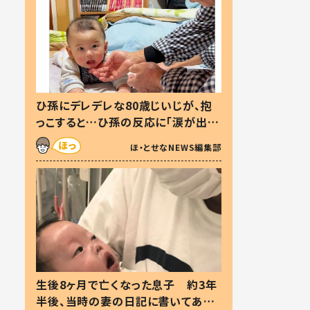
ひ孫にデレデレな80歳じいじが、抱
っこすると…ひ孫の反応に「涙が出ま
した」「可愛くて仕方ない」
ほ・とせなNEWS編集部
生後8ヶ月で亡くなった息子 約3年
半後、当時の妻の日記に書いてあっ