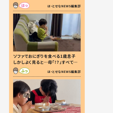
た本音とは
ほ・とせなNEWS編集部
ソファでおにぎりを食べる1歳息子
しかしよく見ると…母「！？」すべてを
察した母の投稿に「可愛いから許
ほ・とせなNEWS編集部
す！」「現行犯〜」