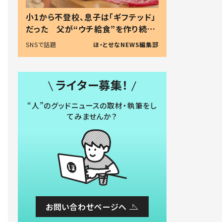
小1から不登校、息子は「ギフテッド」
だった 父が“ウチ給食”を作り続け
る理由とは #令和の親 #令和の子
SNSで話題
ほ・とせなNEWS編集部
ライター募集！
“人”のグッドニュースの取材・執筆をし
てみませんか？
お問い合わせページへ