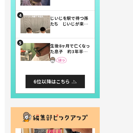
賛したお弁当に「美
味しそう」「お弁当す
ごい」
じいじを駅で待つ孫
たち じいじが来た
瞬間…！？「じいじイ
ケメン」「デレッデレ」
「嬉しくて可愛くてた
生後8ヶ月で亡くなっ
まらない」「幸せにな
た息子 約3年半
れる」
後、当時の妻の日記
に書いてあった本音
とは
6位以降はこちら