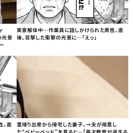
ャ
実家解体中…作業員に話しかけられた男性。直
の光景
後、目撃した衝撃の光景に…「えっ」
ー
性。直
里帰り出産から帰宅した妻子。→夫が用意し
た“ベビーベッド”を見ると…「英才教育が過ぎる