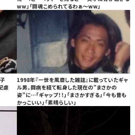
ww」「闘魂こめられてるわぁ～ww」
息子
1998年『一世を風靡した雑誌』に載っていたギャ
配慮
ル男。闘病を経て転身した現在の”まさかの
姿”に…「ギャップ！！」「まさかすぎる」「今も昔も
かっこいい」「素晴らしい」