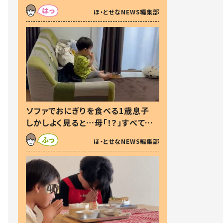
た本音とは
ほ・とせなNEWS編集部
ソファでおにぎりを食べる1歳息子
しかしよく見ると…母「！？」すべてを
察した母の投稿に「可愛いから許
ほ・とせなNEWS編集部
す！」「現行犯〜」