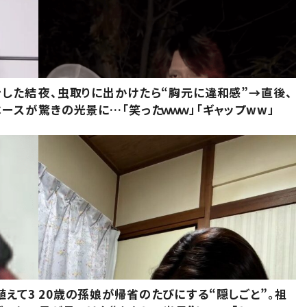
をした結
夜、虫取りに出かけたら“胸元に違和感”→直後、
ベースが
驚きの光景に…「笑ったｗｗｗ」「ギャップww」
植えて3
20歳の孫娘が帰省のたびにする“隠しごと”。祖