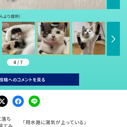
さんより提供）
4 / 7
投稿へのコメントを見る
に落ち
「用水路に湯気が上っている」
見てみ