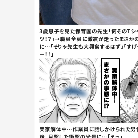
3歳息子を見た保育園の先生「何そのTシ
ツ！？」→職員全員に激震が走ったまさか
に…「そりゃ先生も大興奮するはず」「すげ
ー！！」
実家解体中…作業員に話しかけられた男
後、目撃した衝撃の光景に…「えっ」