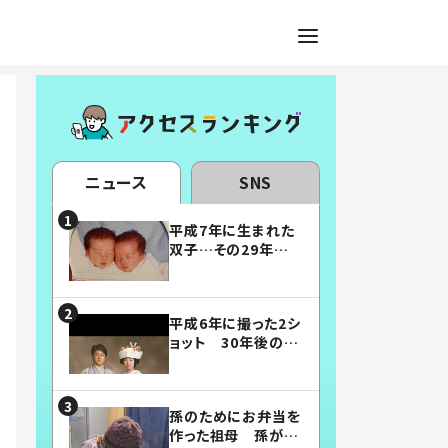
ニュース
SNS
平成7年に生まれた
双子…その29年後
の姿に「漫画みたい」
「素敵すぎる」
平成6年に撮った2シ
ョット 30年後の姿
に…「美男美女」「こ
んな夫婦になりた
い」
孫のためにお弁当を
作った祖母 孫が絶