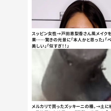
スッピン女性→戸田恵梨香さん風メイク
果……驚きの光景に「本人かと思った」「
美しい」「似すぎ！！」
メルカリで買ったズッキーニの種。→土に