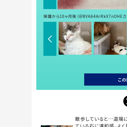
保護から10ヶ月後（＠8VA64ArRkX7nOHE
この
散歩していると…道端
ている石に違和感。よく