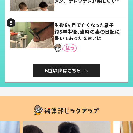
メン」「デレッデレ」「嬉しくて可
愛くてたまらない」「幸せになれ
る」
生後8ヶ月で亡くなった息子
約3年半後、当時の妻の日記に
書いてあった本音とは
6位以降はこちら