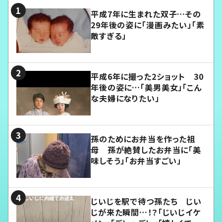
平成7年に生まれた双子…その
29年後の姿に「漫画みたい」「素
敵すぎる」
平成6年に撮った2ショット 30
年後の姿に…「美男美女」「こん
な夫婦になりたい」
孫のためにお弁当を作った祖
母 孫が絶賛したお弁当に「美
味しそう」「お弁当すごい」
じいじを駅で待つ孫たち じい
じが来た瞬間…！？「じいじイケ