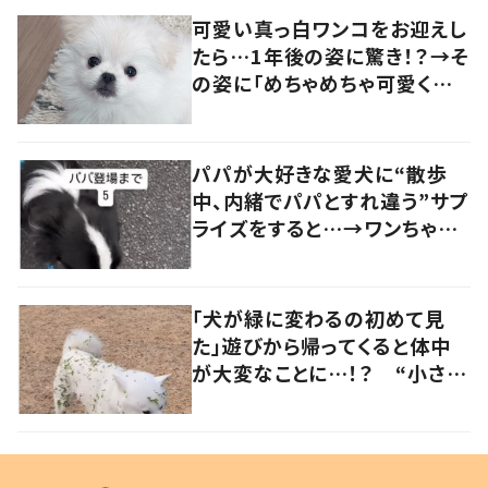
可愛い真っ白ワンコをお迎えし
たら…1年後の姿に驚き！？→そ
の姿に「めちゃめちゃ可愛くて
笑いました」「個性が光ってる」
の声
パパが大好きな愛犬に“散歩
中、内緒でパパとすれ違う”サプ
ライズをすると…→ワンちゃん
の反応に「可愛すぎる」「賢い
子」の声
「犬が緑に変わるの初めて見
た」遊びから帰ってくると体中
が大変なことに…！？ “小さい
秋を見つけた犬”が可愛い…！