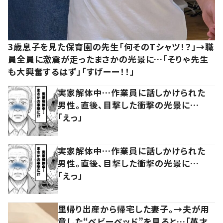
3歳息子を見た保育園の先生「何そのTシャツ！？」→職
員全員に激震が走ったまさかの光景に…「そりゃ先生
も大興奮するはず」「すげーー！！」
実家解体中…作業員に話しかけられた
男性。直後、目撃した衝撃の光景に…
「えっ」
実家解体中…作業員に話しかけられた
男性。直後、目撃した衝撃の光景に…
「えっ」
里帰り出産から帰宅した妻子。→夫が用
意した“ベビーベッド”を見ると…「英才