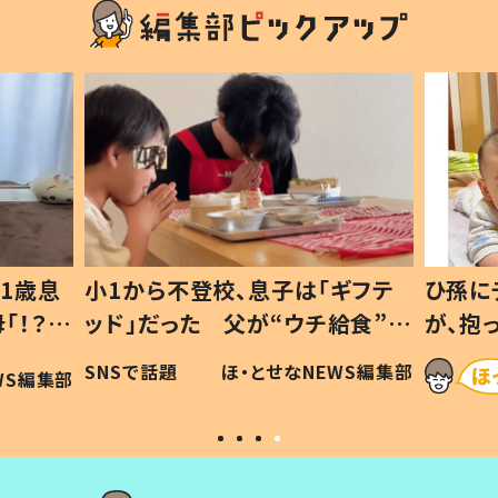
1歳息
小1から不登校、息子は「ギフテ
ひ孫に
「！？」
ッド」だった 父が“ウチ給食”を
が、抱
に「可愛
作り続ける理由とは #令和の親
「涙が
SNSで話題
ほ・とせなNEWS編集部
WS編集部
#令和の子
い」