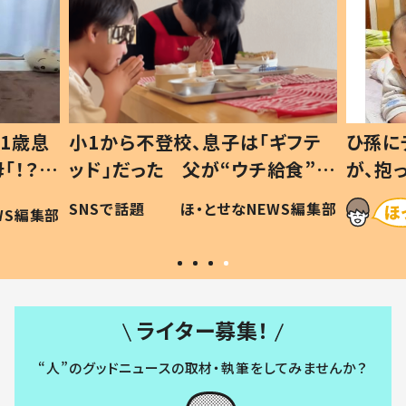
1歳息
小1から不登校、息子は「ギフテ
ひ孫に
「！？」
ッド」だった 父が“ウチ給食”を
が、抱
に「可愛
作り続ける理由とは #令和の親
「涙が
SNSで話題
ほ・とせなNEWS編集部
WS編集部
#令和の子
い」
ライター募集！
“人”のグッドニュースの取材・執筆をしてみませんか？