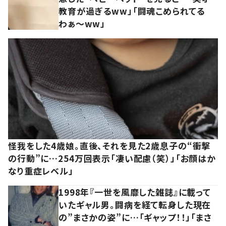
教育が過ぎるww」「闘魂こめられてる
わぁ～ww」
怪我をした4歳娘。直後、それを見た2歳息子の“衝撃
の行動”に…254万回表示「凄い配慮（笑）」「お顔はか
なり重症レベル」
1998年『一世を風靡した雑誌』に載って
いたギャル男。闘病を経て転身した現在
の”まさかの姿”に…「ギャップ！！」「まさ