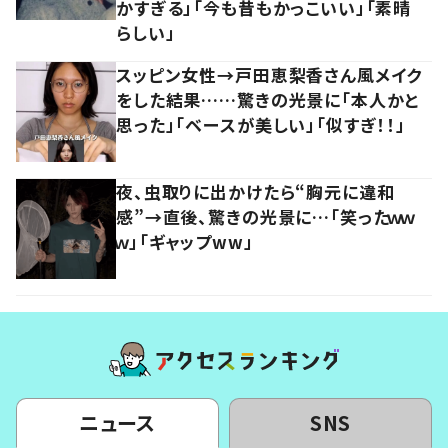
かすぎる」「今も昔もかっこいい」「素晴
らしい」
スッピン女性→戸田恵梨香さん風メイク
をした結果……驚きの光景に「本人かと
思った」「ベースが美しい」「似すぎ！！」
夜、虫取りに出かけたら“胸元に違和
感”→直後、驚きの光景に…「笑ったｗｗ
ｗ」「ギャップww」
ニュース
SNS