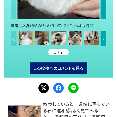
保護した頃（＠8VA64ArRkX7nOHEさんより提供）
1 / 7
この投稿へのコメントを見る
散歩していると…道端に落ちてい
る石に違和感。よく見てみる
と…”違和感の正体”に「違和感