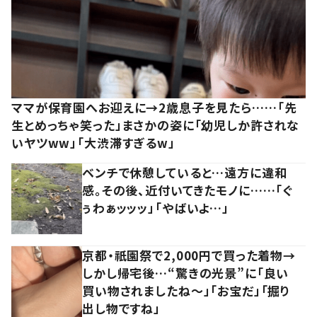
ママが保育園へお迎えに→2歳息子を見たら……「先
生とめっちゃ笑った」まさかの姿に「幼児しか許されな
いヤツww」「大渋滞すぎるw」
ベンチで休憩していると…遠方に違和
感。その後、近付いてきたモノに……「ぐ
ぅわぁッッッ」「やばいよ…」
京都・祇園祭で2,000円で買った着物→
しかし帰宅後…“驚きの光景”に「良い
買い物されましたね～」「お宝だ」「掘り
出し物ですね」