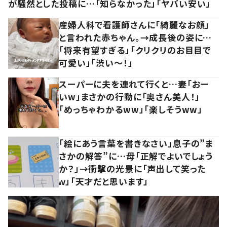
が騒然とした投稿に…「知らなかった」「ヤバい安い」
産婦人科で看護師さんに「綺麗なお顔」
と言われた赤ちゃん。→成長後の姿に…
「将来有望すぎる」「クリクリのお目目で
可愛い」「渋い～！」
スーパーに夫を連れて行くと…妻「おー
いw」まさかの行動に「奥さん美人！」
「めっちゃわかるww」「楽しそうww」
「絵にあう言葉を書きなさい」息子の”ま
さかの解答”に…母「正解でよいでしょう
か？」→衝撃の光景に「声出して笑った
ｗ」「天才だと思います」