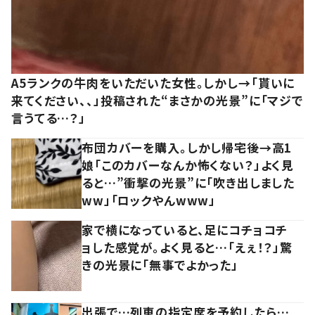
A5ランクの牛肉をいただいた女性。しかし→「貰いに
来てください、、」投稿された“まさかの光景”に「マジで
言うてる…？」
布団カバーを購入。しかし帰宅後→高1
娘「このカバーなんか怖くない？」よく見
ると…”衝撃の光景”に「吹き出しました
ww」「ロックやんwww」
家で横になっていると、足にコチョコチ
ョした感覚が。よく見ると…「えぇ！？」驚
きの光景に「無事でよかった」
出張で…列車の指定席を予約したら…