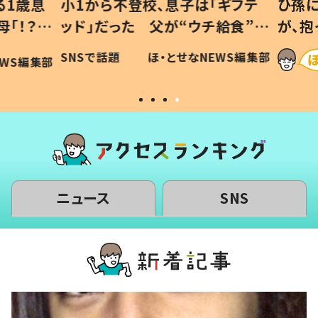
1歳息
小1から不登校、息子は「ギフテ
ひ孫に
「！？」
ッド」だった 父が“ウチ給食”を
が、抱
に「可愛
作り続ける理由とは #令和の親
「涙が
SNSで話題
ほ・とせなNEWS編集部
WS編集部
#令和の子
い」
ニュース
SNS