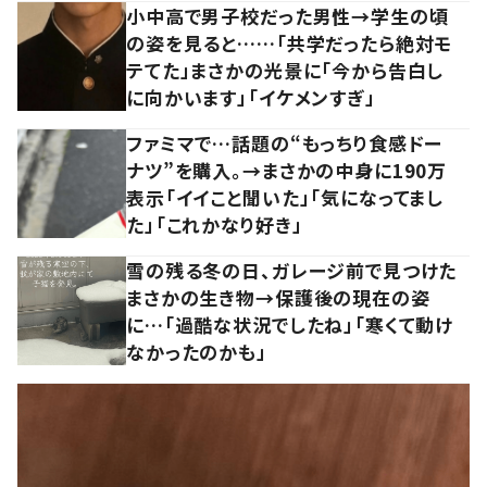
小中高で男子校だった男性→学生の頃
の姿を見ると……「共学だったら絶対モ
テてた」まさかの光景に「今から告白し
に向かいます」「イケメンすぎ」
ファミマで…話題の“もっちり食感ドー
ナツ”を購入。→まさかの中身に190万
表示「イイこと聞いた」「気になってまし
た」「これかなり好き」
雪の残る冬の日、ガレージ前で見つけた
まさかの生き物→保護後の現在の姿
に…「過酷な状況でしたね」「寒くて動け
なかったのかも」