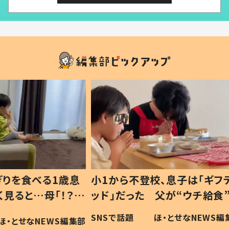
1歳息
小1から不登校、息子は「ギフテ
ひ孫に
「！？」
ッド」だった 父が“ウチ給食”を
が、抱
に「可愛
作り続ける理由とは #令和の親
「涙が
SNSで話題
ほ・とせなNEWS編集部
WS編集部
#令和の子
い」