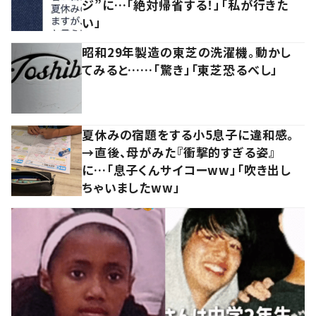
ジ”に…「絶対帰省する！」「私が行きた
い」
昭和29年製造の東芝の洗濯機。動かし
てみると……「驚き」「東芝恐るべし」
夏休みの宿題をする小5息子に違和感。
→直後、母がみた『衝撃的すぎる姿』
に…「息子くんサイコーww」「吹き出し
ちゃいましたww」