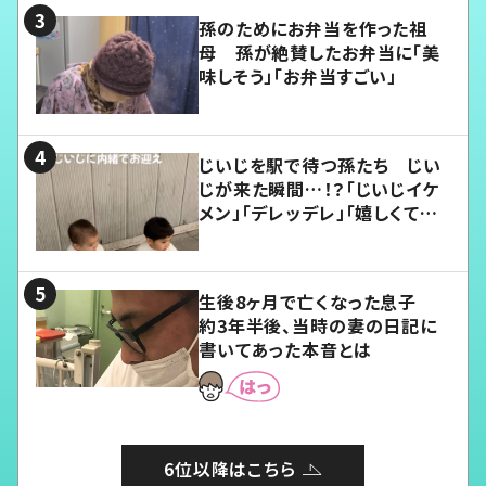
孫のためにお弁当を作った祖
母 孫が絶賛したお弁当に「美
味しそう」「お弁当すごい」
じいじを駅で待つ孫たち じい
じが来た瞬間…！？「じいじイケ
メン」「デレッデレ」「嬉しくて可
愛くてたまらない」「幸せになれ
る」
生後8ヶ月で亡くなった息子
約3年半後、当時の妻の日記に
書いてあった本音とは
6位以降はこちら