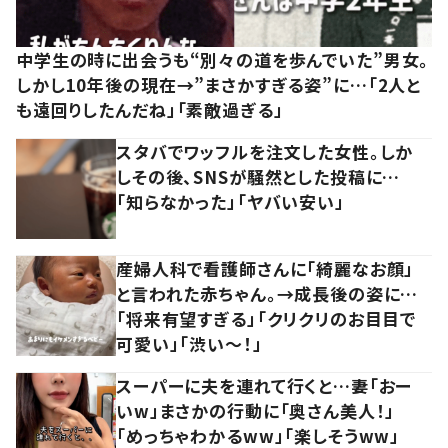
中学生の時に出会うも“別々の道を歩んでいた”男女。
しかし10年後の現在→”まさかすぎる姿”に…「2人と
も遠回りしたんだね」「素敵過ぎる」
スタバでワッフルを注文した女性。しか
しその後、SNSが騒然とした投稿に…
「知らなかった」「ヤバい安い」
産婦人科で看護師さんに「綺麗なお顔」
と言われた赤ちゃん。→成長後の姿に…
「将来有望すぎる」「クリクリのお目目で
可愛い」「渋い～！」
スーパーに夫を連れて行くと…妻「おー
いw」まさかの行動に「奥さん美人！」
「めっちゃわかるww」「楽しそうww」