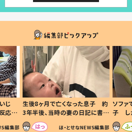
いじ
生後8ヶ月で亡くなった息子 約
ソファ
の反応に
3年半後、当時の妻の日記に書い
子 し
て仕方な
てあった本音とは
すべて
WS編集部
ほ・とせなNEWS編集部
いから