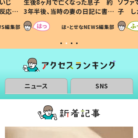
いじ
生後8ヶ月で亡くなった息子 約
ソファ
の反応に
3年半後、当時の妻の日記に書い
子 し
て仕方な
てあった本音とは
すべて
WS編集部
ほ・とせなNEWS編集部
いから
ニュース
SNS