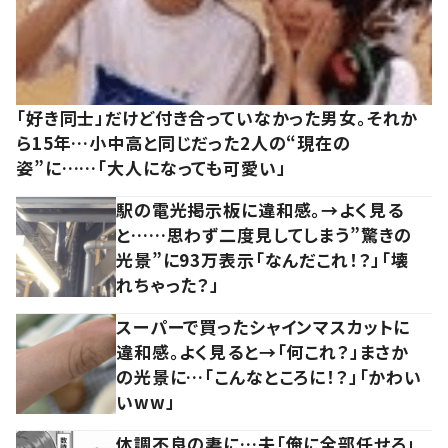
「好き同士」だけど付き合っていなかった男女。それか
ら15年…小中高と同じだった2人の“現在の
姿”に……「大人になっても可愛い」
駅の電光掲示板に違和感。→よく見る
と……思わず二度見してしまう”驚きの
光景”に93万表示「なんだこれ！？」「壊
れちゃった？」
スーパーで買ったシャインマスカットに
違和感。よく見ると→「何これ？」まさか
の光景に…「こんなところに！？」「かわい
いww」
体調不良の妻に…夫「俺に全部任せろ」