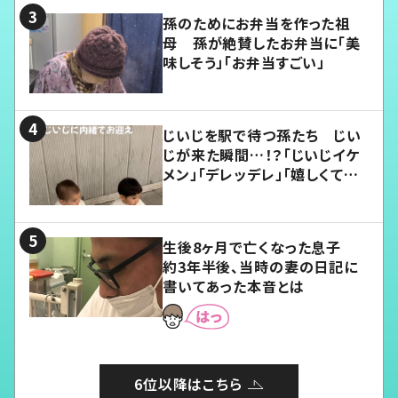
孫のためにお弁当を作った祖
母 孫が絶賛したお弁当に「美
味しそう」「お弁当すごい」
じいじを駅で待つ孫たち じい
じが来た瞬間…！？「じいじイケ
メン」「デレッデレ」「嬉しくて可
愛くてたまらない」「幸せになれ
る」
生後8ヶ月で亡くなった息子
約3年半後、当時の妻の日記に
書いてあった本音とは
6位以降はこちら