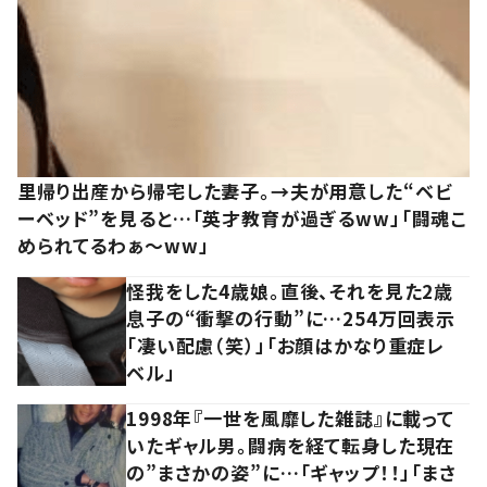
里帰り出産から帰宅した妻子。→夫が用意した“ベビ
ーベッド”を見ると…「英才教育が過ぎるww」「闘魂こ
められてるわぁ～ww」
怪我をした4歳娘。直後、それを見た2歳
息子の“衝撃の行動”に…254万回表示
「凄い配慮（笑）」「お顔はかなり重症レ
ベル」
1998年『一世を風靡した雑誌』に載って
いたギャル男。闘病を経て転身した現在
の”まさかの姿”に…「ギャップ！！」「まさ