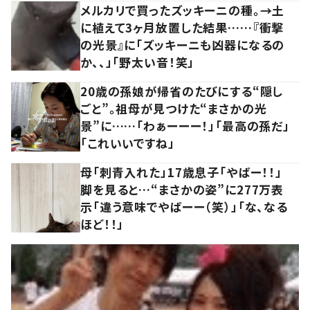
メルカリで買ったズッキーニの種。→土
に植えて3ヶ月放置した結果……『衝撃
の光景』に「ズッキーニも凶器になるの
か、、」「野太い音！笑」
20歳の孫娘が帰省のたびにする“隠し
ごと”。祖母が見つけた“まさかの光
景”に……「わぁーーー！」「最高の孫だ」
「これいいですね」
母「刺青入れた」17歳息子「やばー！！」
脚を見ると…“まさかの姿”に277万表
示「違う意味でやばーー（笑）」「な、なる
ほど！！」