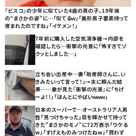
『ビスコ』の少年に似ていた4歳の男の子。19年後
の“まさかの姿”に…「似てるｗ」「美形男子要素持って
産まれたのですね」「イケメン！」
7年前に購入した空気清浄機→内部を
確認したら…衝撃の光景に「怖すぎてゾ
クッとしました…」
立ち会い出産中…妻「助産師さんに、い
きみたいって言って！」→夫に頼んだ結
果……妻が見た『衝撃の光景』に「ちげ
ーよ！！」「ほんとにやばいｗｗｗ」
日本のスーパーで…オーストラリア人男
性「見つけちゃった」目を輝かせて持って
きた”まさかのモノ”に72万表示「ウケる
w」「すげえものみつけたねw」「買わず