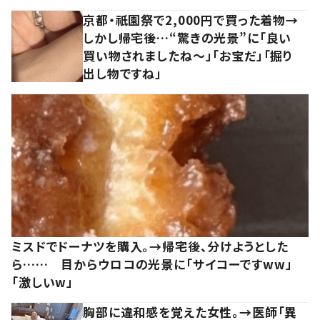
京都・祇園祭で2,000円で買った着物→
しかし帰宅後…“驚きの光景”に「良い
買い物されましたね～」「お宝だ」「掘り
出し物ですね」
ミスドでドーナツを購入。→帰宅後、分けようとした
ら…… 目からウロコの光景に「サイコーですww」
「激しいw」
胸部に違和感を覚えた女性。→医師「異