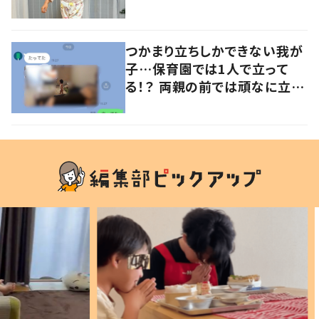
意見が寄せられる！
つかまり立ちしかできない我が
子…保育園では1人で立って
る！？ 両親の前では頑なに立た
ない1歳児が可愛すぎる…！