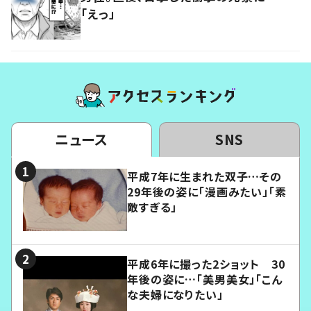
「えっ」
ニュース
SNS
平成7年に生まれた双子…その
29年後の姿に「漫画みたい」「素
敵すぎる」
平成6年に撮った2ショット 30
年後の姿に…「美男美女」「こん
な夫婦になりたい」