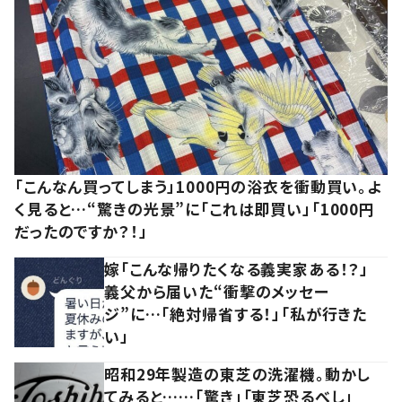
「こんなん買ってしまう」1000円の浴衣を衝動買い。よ
く見ると…“驚きの光景”に「これは即買い」「1000円
だったのですか？！」
嫁「こんな帰りたくなる義実家ある！？」
義父から届いた“衝撃のメッセー
ジ”に…「絶対帰省する！」「私が行きた
い」
昭和29年製造の東芝の洗濯機。動かし
てみると……「驚き」「東芝恐るべし」