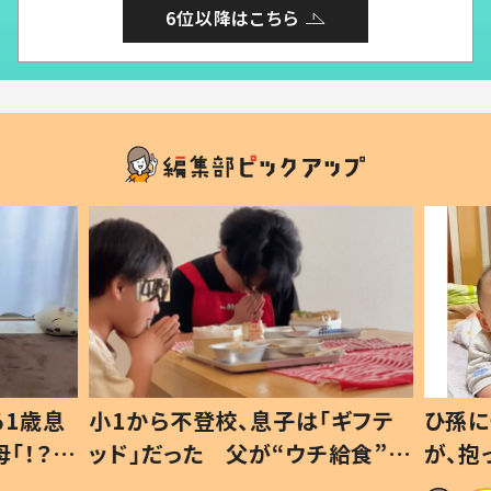
6位以降はこちら
1歳息
小1から不登校、息子は「ギフテ
ひ孫に
「！？」
ッド」だった 父が“ウチ給食”を
が、抱
に「可愛
作り続ける理由とは #令和の親
「涙が