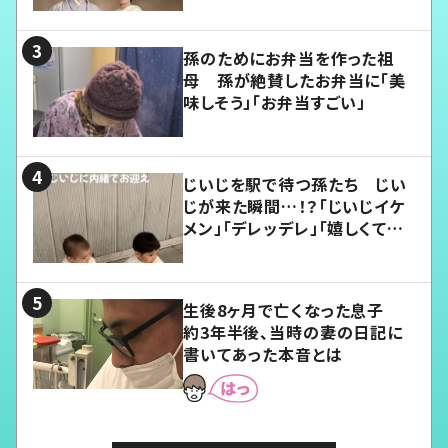
孫のためにお弁当を作った祖
母 孫が絶賛したお弁当に「美
味しそう」「お弁当すごい」
じいじを駅で待つ孫たち じい
じが来た瞬間…！？「じいじイケ
メン」「デレッデレ」「嬉しくて可
愛くてたまらない」「幸せになれ
る」
生後8ヶ月で亡くなった息子
約3年半後、当時の妻の日記に
書いてあった本音とは