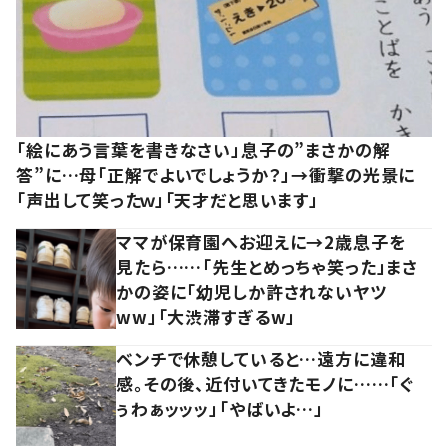
「絵にあう言葉を書きなさい」息子の”まさかの解
答”に…母「正解でよいでしょうか？」→衝撃の光景に
「声出して笑ったｗ」「天才だと思います」
ママが保育園へお迎えに→2歳息子を
見たら……「先生とめっちゃ笑った」まさ
かの姿に「幼児しか許されないヤツ
ww」「大渋滞すぎるw」
ベンチで休憩していると…遠方に違和
感。その後、近付いてきたモノに……「ぐ
ぅわぁッッッ」「やばいよ…」