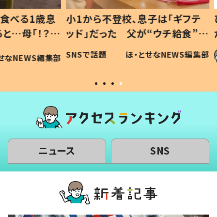
1歳息
小1から不登校、息子は「ギフテ
ひ孫に
「！？」
ッド」だった 父が“ウチ給食”を
が、抱
に「可愛
作り続ける理由とは #令和の親
「涙が
SNSで話題
ほ・とせなNEWS編集部
WS編集部
#令和の子
い」
ニュース
SNS