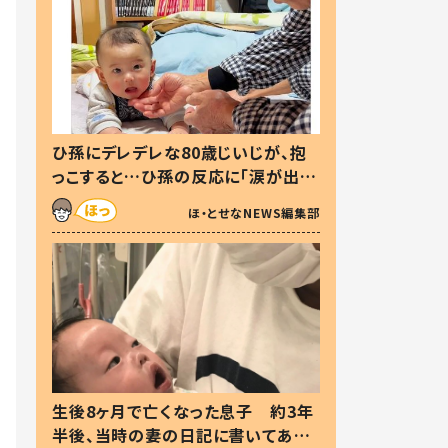
ひ孫にデレデレな80歳じいじが、抱
っこすると…ひ孫の反応に「涙が出ま
した」「可愛くて仕方ない」
ほ・とせなNEWS編集部
生後8ヶ月で亡くなった息子 約3年
半後、当時の妻の日記に書いてあっ