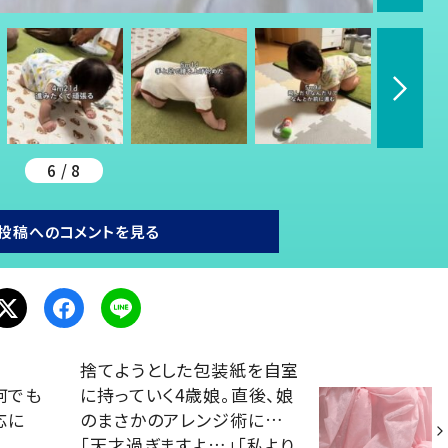
6 / 8
投稿へのコメントを見る
捨てようとした包装紙を自室
何でも
に持っていく4歳娘。直後、娘
応に
のまさかのアレンジ術に…
「天才過ぎますよ…」「私より