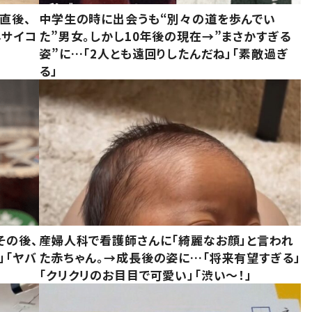
直後、
中学生の時に出会うも“別々の道を歩んでい
んサイコ
た”男女。しかし10年後の現在→”まさかすぎる
姿”に…「2人とも遠回りしたんだね」「素敵過ぎ
る」
その後、
産婦人科で看護師さんに「綺麗なお顔」と言われ
」「ヤバ
た赤ちゃん。→成長後の姿に…「将来有望すぎる」
「クリクリのお目目で可愛い」「渋い～！」