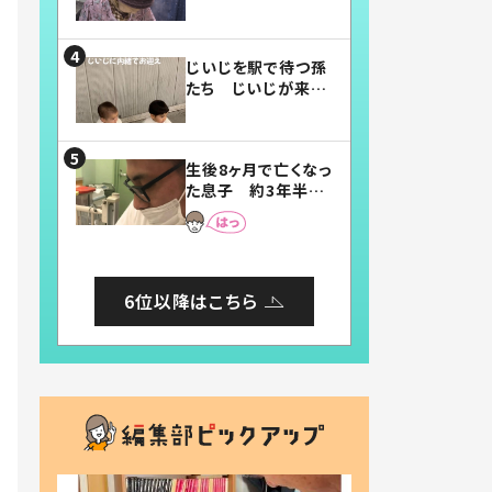
賛したお弁当に「美
味しそう」「お弁当す
ごい」
じいじを駅で待つ孫
たち じいじが来た
瞬間…！？「じいじイ
ケメン」「デレッデレ」
「嬉しくて可愛くてた
生後8ヶ月で亡くなっ
まらない」「幸せにな
た息子 約3年半
れる」
後、当時の妻の日記
に書いてあった本音
とは
6位以降はこちら