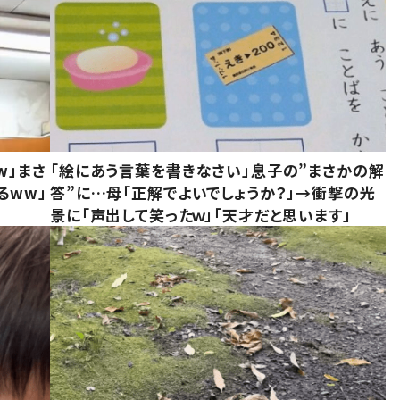
w」まさ
「絵にあう言葉を書きなさい」息子の”まさかの解
るww」
答”に…母「正解でよいでしょうか？」→衝撃の光
景に「声出して笑ったｗ」「天才だと思います」