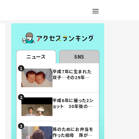
ニュース
SNS
平成7年に生まれた
双子…その29年後
の姿に「漫画みたい」
「素敵すぎる」
平成6年に撮った2シ
ョット 30年後の姿
に…「美男美女」「こ
んな夫婦になりた
い」
孫のためにお弁当を
作った祖母 孫が絶