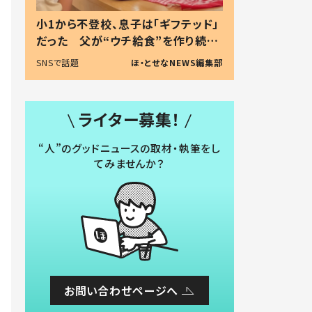
小1から不登校、息子は「ギフテッド」
だった 父が“ウチ給食”を作り続け
る理由とは #令和の親 #令和の子
SNSで話題
ほ・とせなNEWS編集部
ライター募集！
“人”のグッドニュースの取材・執筆をし
てみませんか？
お問い合わせページへ