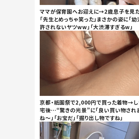
ママが保育園へお迎えに→2歳息子を見
「先生とめっちゃ笑った」まさかの姿に「幼
許されないヤツww」「大渋滞すぎるw」
京都・祇園祭で2,000円で買った着物→
宅後…“驚きの光景”に「良い買い物され
ね～」「お宝だ」「掘り出し物ですね」