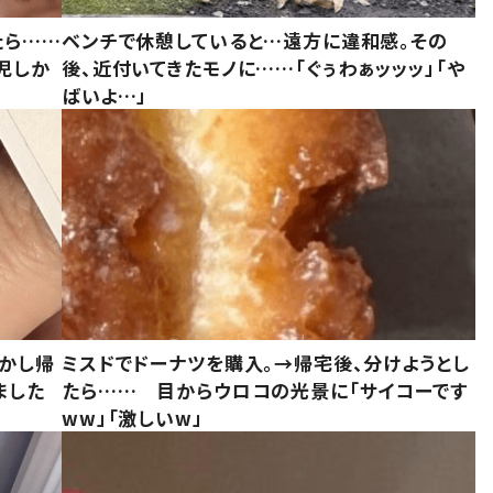
たら……
ベンチで休憩していると…遠方に違和感。その
児しか
後、近付いてきたモノに……「ぐぅわぁッッッ」「や
ばいよ…」
しかし帰
ミスドでドーナツを購入。→帰宅後、分けようとし
ました
たら…… 目からウロコの光景に「サイコーです
ww」「激しいw」