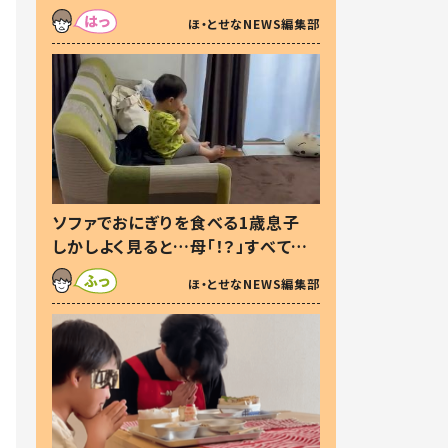
た本音とは
ほ・とせなNEWS編集部
ソファでおにぎりを食べる1歳息子
しかしよく見ると…母「！？」すべてを
察した母の投稿に「可愛いから許
ほ・とせなNEWS編集部
す！」「現行犯〜」