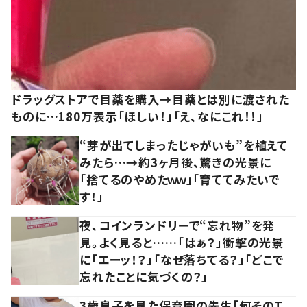
ドラッグストアで目薬を購入→目薬とは別に渡された
ものに…180万表示「ほしい！」「え、なにこれ！！」
“芽が出てしまったじゃがいも”を植えて
みたら…→約3ヶ月後、驚きの光景に
「捨てるのやめたｗｗ」「育ててみたいで
す！」
夜、コインランドリーで“忘れ物”を発
見。よく見ると……「はぁ？」衝撃の光景
に「エーッ！？」「なぜ落ちてる？」「どこで
忘れたことに気づくの？」
3歳息子を見た保育園の先生「何そのT