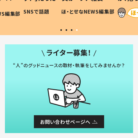
に「可愛
作り続ける理由とは #令和の親
「涙が
SNSで話題
ほ・とせなNEWS編集部
WS編集部
#令和の子
い」
ライター募集！
“人”のグッドニュースの取材・執筆をしてみませんか？
お問い合わせページへ