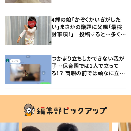
るよその気持ち」「うちの子も！」
の声
4歳の娘「かぞくかいぎがした
い」まさかの議題に父親「最検
討事項！」 投稿すると…多くの
意見が寄せられる！
つかまり立ちしかできない我が
子…保育園では1人で立って
る！？ 両親の前では頑なに立た
ない1歳児が可愛すぎる…！