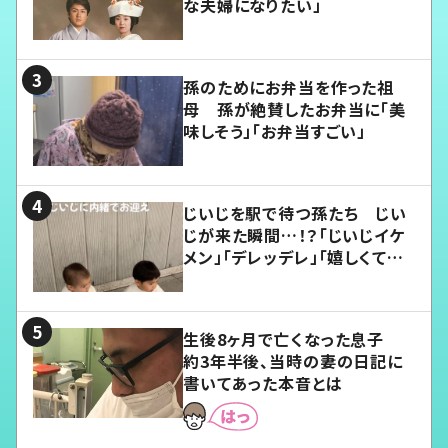
な夫婦になりたい」
孫のためにお弁当を作った祖
母 孫が絶賛したお弁当に「美
味しそう」「お弁当すごい」
じいじを駅で待つ孫たち じい
じが来た瞬間…！？「じいじイケ
メン」「デレッデレ」「嬉しくて可
愛くてたまらない」「幸せになれ
る」
生後8ヶ月で亡くなった息子
約3年半後、当時の妻の日記に
書いてあった本音とは