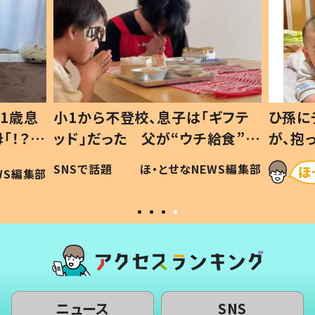
1歳息
小1から不登校、息子は「ギフテ
ひ孫に
「！？」
ッド」だった 父が“ウチ給食”を
が、抱
に「可愛
作り続ける理由とは #令和の親
「涙が
SNSで話題
ほ・とせなNEWS編集部
WS編集部
#令和の子
い」
ニュース
SNS