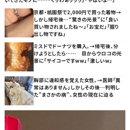
京都・祇園祭で2,000円で買った着物→
しかし帰宅後…“驚きの光景”に「良い
買い物されましたね～」「お宝だ」「掘り
出し物ですね」
ミスドでドーナツを購入。→帰宅後、分
けようとしたら…… 目からウロコの光
景に「サイコーですww」「激しいw」
胸部に違和感を覚えた女性。→医師「異
常はありません」しかしその後…判明し
た”まさかの病”。女性の現在に迫る