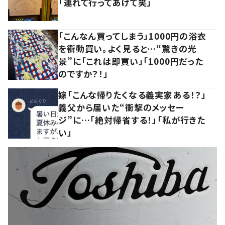
「連れて行ってあげて笑」
「こんなん買ってしまう」1000円の浴衣
を衝動買い。よく見ると…“驚きの光
景”に「これは即買い」「1000円だった
のですか？！」
嫁「こんな帰りたくなる義実家ある！？」
義父から届いた“衝撃のメッセー
ジ”に…「絶対帰省する！」「私が行きた
い」