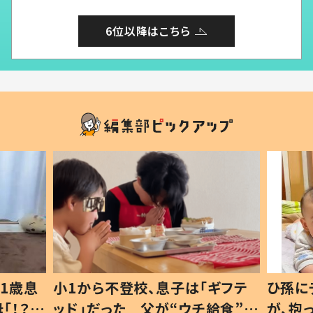
6位以降はこちら
1歳息
小1から不登校、息子は「ギフテ
ひ孫に
「！？」
ッド」だった 父が“ウチ給食”を
が、抱