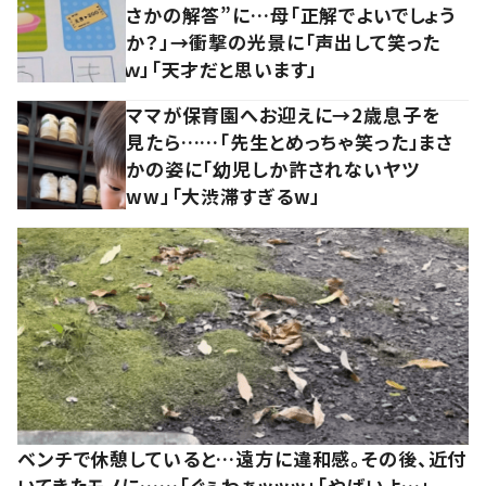
さかの解答”に…母「正解でよいでしょう
か？」→衝撃の光景に「声出して笑った
ｗ」「天才だと思います」
ママが保育園へお迎えに→2歳息子を
見たら……「先生とめっちゃ笑った」まさ
かの姿に「幼児しか許されないヤツ
ww」「大渋滞すぎるw」
ベンチで休憩していると…遠方に違和感。その後、近付
いてきたモノに……「ぐぅわぁッッッ」「やばいよ…」