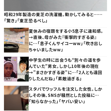
昭和29年製造の東芝の洗濯機。動かしてみると……
「驚き」「東芝恐るべし」
夏休みの宿題をする小5息子に違和感。
→直後、母がみた『衝撃的すぎる姿』
に…「息子くんサイコーww」「吹き出し
ちゃいましたww」
中学生の時に出会うも“別々の道を歩
んでいた”男女。しかし10年後の現在
→”まさかすぎる姿”に…「2人とも遠回
りしたんだね」「素敵過ぎる」
スタバでワッフルを注文した女性。しか
しその後、SNSが騒然とした投稿に…
「知らなかった」「ヤバい安い」