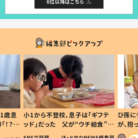
6位以降はこちら
1歳息
小1から不登校、息子は「ギフテ
ひ孫に
「！？」
ッド」だった 父が“ウチ給食”を
が、抱
に「可愛
作り続ける理由とは #令和の親
「涙が
SNSで話題
ほ・とせなNEWS編集部