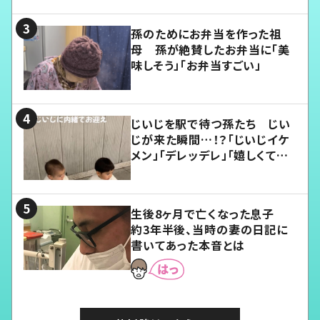
孫のためにお弁当を作った祖
母 孫が絶賛したお弁当に「美
味しそう」「お弁当すごい」
じいじを駅で待つ孫たち じい
じが来た瞬間…！？「じいじイケ
メン」「デレッデレ」「嬉しくて可
愛くてたまらない」「幸せになれ
る」
生後8ヶ月で亡くなった息子
約3年半後、当時の妻の日記に
書いてあった本音とは