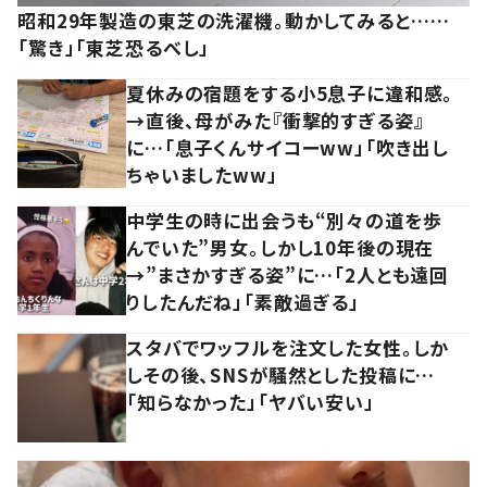
昭和29年製造の東芝の洗濯機。動かしてみると……
「驚き」「東芝恐るべし」
夏休みの宿題をする小5息子に違和感。
→直後、母がみた『衝撃的すぎる姿』
に…「息子くんサイコーww」「吹き出し
ちゃいましたww」
中学生の時に出会うも“別々の道を歩
んでいた”男女。しかし10年後の現在
→”まさかすぎる姿”に…「2人とも遠回
りしたんだね」「素敵過ぎる」
スタバでワッフルを注文した女性。しか
しその後、SNSが騒然とした投稿に…
「知らなかった」「ヤバい安い」