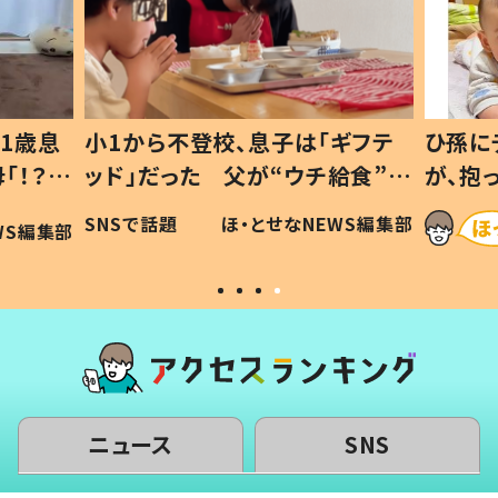
1歳息
小1から不登校、息子は「ギフテ
ひ孫に
「！？」
ッド」だった 父が“ウチ給食”を
が、抱
に「可愛
作り続ける理由とは #令和の親
「涙が
SNSで話題
ほ・とせなNEWS編集部
WS編集部
#令和の子
い」
ニュース
SNS