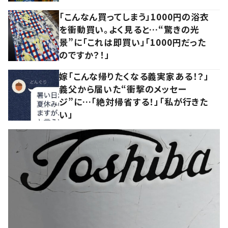
「こんなん買ってしまう」1000円の浴衣
を衝動買い。よく見ると…“驚きの光
景”に「これは即買い」「1000円だった
のですか？！」
嫁「こんな帰りたくなる義実家ある！？」
義父から届いた“衝撃のメッセー
ジ”に…「絶対帰省する！」「私が行きた
い」