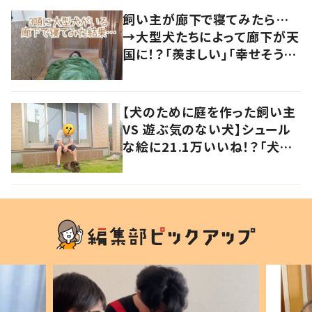
飼い主が廊下で寝てみたら…
→大型犬たちによって廊下が天
国に！？「羨ましい」「幸せそう」
の声
【犬のために庭を作った飼い主
VS 遊ぶ気のない犬】シュール
な絵に21.1万いいね！？「犬の
強い意志を感じる」