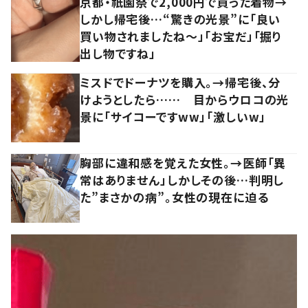
京都・祇園祭で2,000円で買った着物→
しかし帰宅後…“驚きの光景”に「良い
買い物されましたね～」「お宝だ」「掘り
出し物ですね」
ミスドでドーナツを購入。→帰宅後、分
けようとしたら…… 目からウロコの光
景に「サイコーですww」「激しいw」
胸部に違和感を覚えた女性。→医師「異
常はありません」しかしその後…判明し
た”まさかの病”。女性の現在に迫る