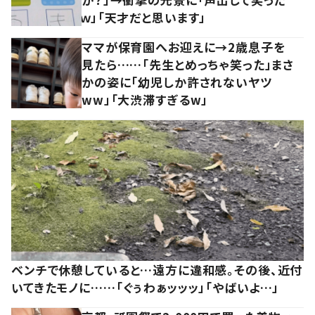
ｗ」「天才だと思います」
ママが保育園へお迎えに→2歳息子を
見たら……「先生とめっちゃ笑った」まさ
かの姿に「幼児しか許されないヤツ
ww」「大渋滞すぎるw」
ベンチで休憩していると…遠方に違和感。その後、近付
いてきたモノに……「ぐぅわぁッッッ」「やばいよ…」