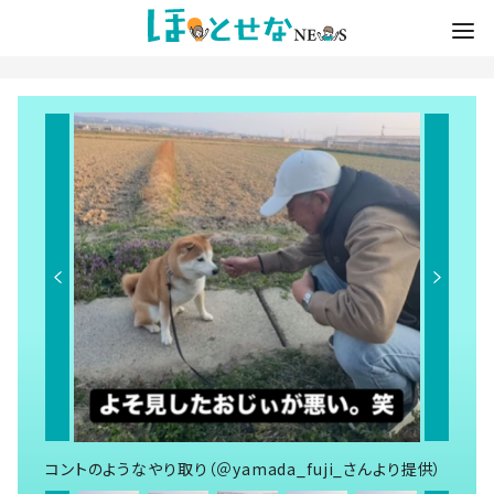
コントのようなやり取り（＠yamada_fuji_さんより提供）