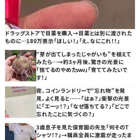
ドラッグストアで目薬を購入→目薬とは別に渡された
ものに…180万表示「ほしい！」「え、なにこれ！！」
“芽が出てしまったじゃがいも”を植えて
みたら…→約3ヶ月後、驚きの光景に
「捨てるのやめたｗｗ」「育ててみたいで
す！」
夜、コインランドリーで“忘れ物”を発
見。よく見ると……「はぁ？」衝撃の光景
に「エーッ！？」「なぜ落ちてる？」「どこで
忘れたことに気づくの？」
3歳息子を見た保育園の先生「何そのT
シャツ！？」→職員全員に激震が走ったま