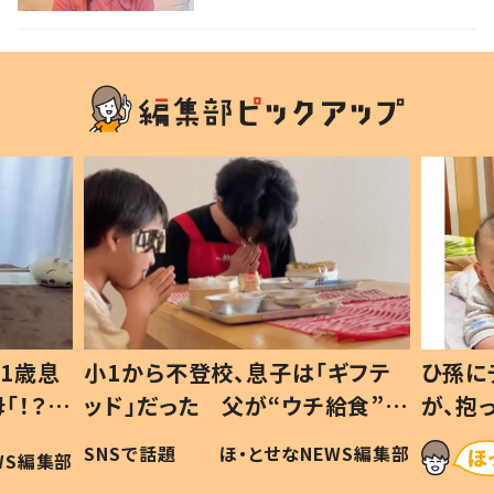
1歳息
小1から不登校、息子は「ギフテ
ひ孫に
「！？」
ッド」だった 父が“ウチ給食”を
が、抱
に「可愛
作り続ける理由とは #令和の親
「涙が
SNSで話題
ほ・とせなNEWS編集部
WS編集部
#令和の子
い」