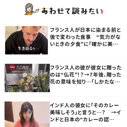
フランス人が日本に染まる前と
後で変わった食事 “気力がな
いときの夕食”に「確かに美味
い」「分かってくれるの嬉しい」
の声
フランス人の彼が彼女に贈った
のは“仏花”！？→7年後、贈った
花の意味を知り…「しかたな
い」「気持ちが大事」
インド人の彼女に「そのカレー
美味しそう」と言うと…？ →イ
ンドと日本の“カレーの認
識”に驚きの声！