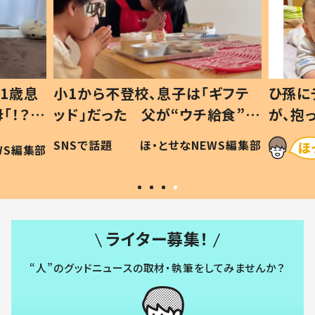
1歳息
小1から不登校、息子は「ギフテ
ひ孫に
「！？」
ッド」だった 父が“ウチ給食”を
が、抱
に「可愛
作り続ける理由とは #令和の親
「涙が
SNSで話題
ほ・とせなNEWS編集部
WS編集部
#令和の子
い」
ライター募集！
“人”のグッドニュースの取材・執筆をしてみませんか？