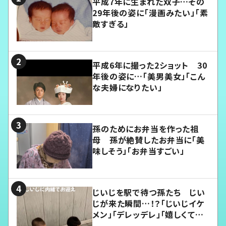
平成7年に生まれた双子…その
29年後の姿に「漫画みたい」「素
敵すぎる」
平成6年に撮った2ショット 30
年後の姿に…「美男美女」「こん
な夫婦になりたい」
孫のためにお弁当を作った祖
母 孫が絶賛したお弁当に「美
味しそう」「お弁当すごい」
じいじを駅で待つ孫たち じい
じが来た瞬間…！？「じいじイケ
メン」「デレッデレ」「嬉しくて可
愛くてたまらない」「幸せになれ