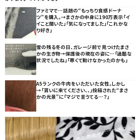
ファミマで…話題の“もっちり食感ドーナ
ツ”を購入。→まさかの中身に190万表示「イ
イこと聞いた」「気になってました」「これかな
り好き」
雪の残る冬の日、ガレージ前で見つけたまさ
かの生き物→保護後の現在の姿に…「過酷な
状況でしたね」「寒くて動けなかったのかも」
A5ランクの牛肉をいただいた女性。しかし
→「貰いに来てください、、」投稿された“まさ
かの光景”に「マジで言うてる…？」