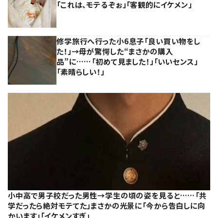
「これは、モテるぞぉ」「客観的にイケメン」
修学旅行へ行った小6息子「良い買い物をし
た！」→母が驚愕した“まさかの購入
品”に……「初めて見ました！」「いいセンス」
「素晴らしい！」
小中高で男子校だった男性→学生の頃の姿を見ると……「共
学だったら絶対モテてた」まさかの光景に「今から告白しに向
かいます」「イケメンすぎ」