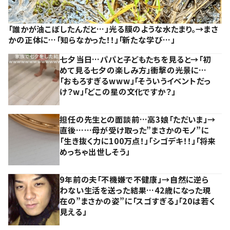
「誰かが油こぼしたんだと…」光る膜のような水たまり。→まさ
かの正体に…「知らなかった！！」「新たな学び…」
七夕当日…パパと子どもたちを見ると→「初
めて見る七夕の楽しみ方」衝撃の光景に…
「おもろすぎるwww」「そういうイベントだっ
け？w」「どこの星の文化ですか？」
担任の先生との面談前…高3娘「ただいま」→
直後……母が受け取った”まさかのモノ”に
「生き抜く力に100万点！」「シゴデキ！！」「将来
めっちゃ出世しそう」
9年前の夫「不機嫌で不健康」→自然に逆ら
わない生活を送った結果…42歳になった現
在の”まさかの姿”に「スゴすぎる」「20は若く
見える」