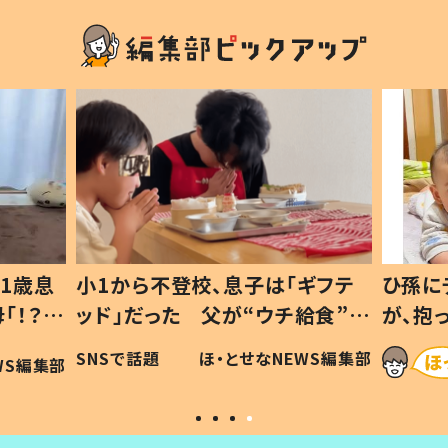
1歳息
小1から不登校、息子は「ギフテ
ひ孫に
「！？」
ッド」だった 父が“ウチ給食”を
が、抱
に「可愛
作り続ける理由とは #令和の親
「涙が
SNSで話題
ほ・とせなNEWS編集部
WS編集部
#令和の子
い」