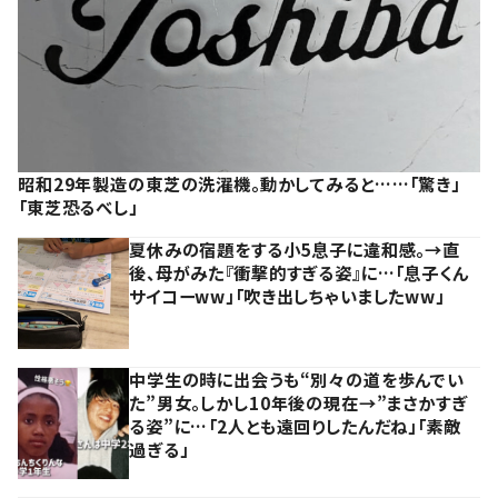
昭和29年製造の東芝の洗濯機。動かしてみると……「驚き」
「東芝恐るべし」
夏休みの宿題をする小5息子に違和感。→直
後、母がみた『衝撃的すぎる姿』に…「息子くん
サイコーww」「吹き出しちゃいましたww」
中学生の時に出会うも“別々の道を歩んでい
た”男女。しかし10年後の現在→”まさかすぎ
る姿”に…「2人とも遠回りしたんだね」「素敵
過ぎる」