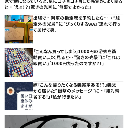
家で横になっていると、足にコチョコチョした感覚が。よく見る
と…「えぇ！？」驚きの光景に「無事でよかった」
出張で…列車の指定席を予約したら…→“想
定外の光景”に「びっくりするｗｗ」「連れて行っ
てあげて笑」
「こんなん買ってしまう」1000円の浴衣を衝
動買い。よく見ると…“驚きの光景”に「これは
即買い」「1000円だったのですか？！」
嫁「こんな帰りたくなる義実家ある！？」義父
から届いた“衝撃のメッセージ”に…「絶対帰
省する！」「私が行きたい」