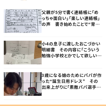
父親が5分で書く連絡帳に「め
っちゃ面白い」「楽しい連絡帳」
の声 書き始めたことで“育児
に変化”も
小4の息子に渡したおこづかい
明細書 その内容に「こういう
勉強小学校とかでして欲しい」
「社会勉強になりますね」の声
3歳になる娘のためにパパが作
った“誕生日用ドレス” その
出来上がりに「素敵パパ選手権
優勝」「パパさんカッコいい」の
声