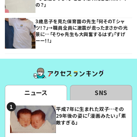
の？」
3歳息子を見た保育園の先生「何そのTシャ
ツ！？」→職員全員に激震が走ったまさかの光
景に…「そりゃ先生も大興奮するはず」「すげ
ーー！！」
ニュース
SNS
平成7年に生まれた双子…その
29年後の姿に「漫画みたい」「素
敵すぎる」