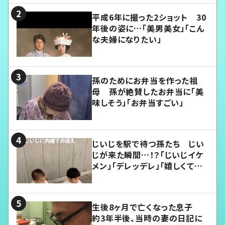
平成6年に撮った2ショット 30
年後の姿に…「美男美女」「こん
な夫婦になりたい」
孫のためにお弁当を作った祖
母 孫が絶賛したお弁当に「美
味しそう」「お弁当すごい」
じいじを駅で待つ孫たち じい
じが来た瞬間…！？「じいじイケ
メン」「デレッデレ」「嬉しくて可
愛くてたまらない」「幸せになれ
る」
生後8ヶ月で亡くなった息子
約3年半後、当時の妻の日記に