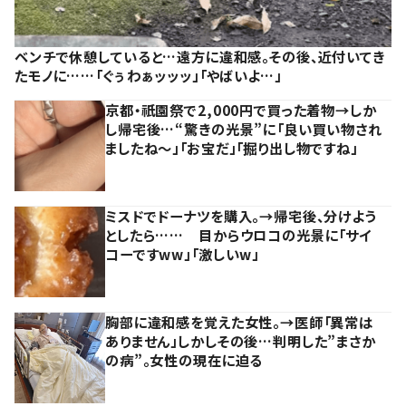
ベンチで休憩していると…遠方に違和感。その後、近付いてき
たモノに……「ぐぅわぁッッッ」「やばいよ…」
京都・祇園祭で2,000円で買った着物→しか
し帰宅後…“驚きの光景”に「良い買い物され
ましたね～」「お宝だ」「掘り出し物ですね」
ミスドでドーナツを購入。→帰宅後、分けよう
としたら…… 目からウロコの光景に「サイ
コーですww」「激しいw」
胸部に違和感を覚えた女性。→医師「異常は
ありません」しかしその後…判明した”まさか
の病”。女性の現在に迫る