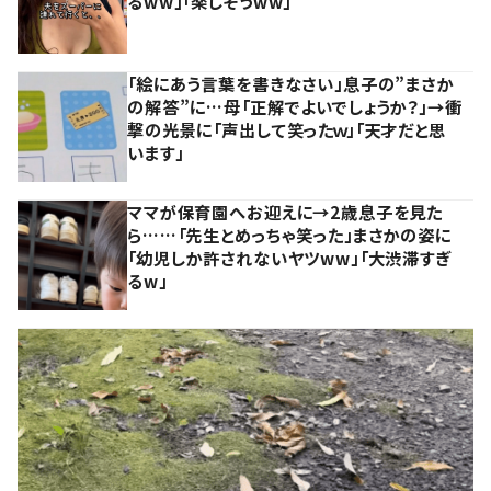
るww」「楽しそうww」
「絵にあう言葉を書きなさい」息子の”まさか
の解答”に…母「正解でよいでしょうか？」→衝
撃の光景に「声出して笑ったｗ」「天才だと思
います」
ママが保育園へお迎えに→2歳息子を見た
ら……「先生とめっちゃ笑った」まさかの姿に
「幼児しか許されないヤツww」「大渋滞すぎ
るw」