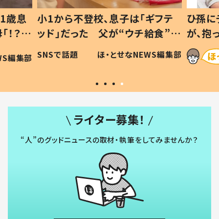
1歳息
小1から不登校、息子は「ギフテ
ひ孫に
「！？」
ッド」だった 父が“ウチ給食”を
が、抱
に「可愛
作り続ける理由とは #令和の親
「涙が
SNSで話題
ほ・とせなNEWS編集部
WS編集部
#令和の子
い」
ライター募集！
“人”のグッドニュースの取材・執筆をしてみませんか？