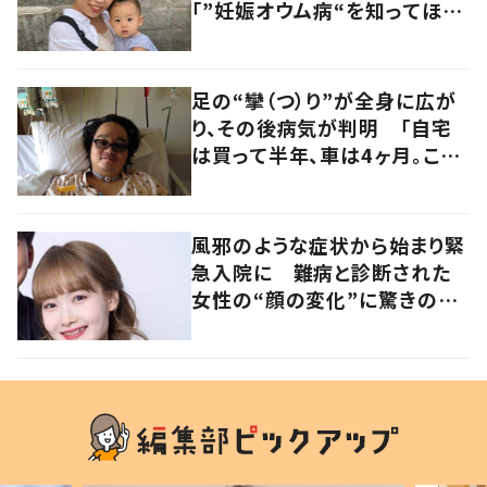
「”妊娠オウム病“を知ってほし
い」発信を続ける夫に迫る
足の“攣（つ）り”が全身に広が
り、その後病気が判明 「自宅
は買って半年、車は4ヶ月。この
先どうすれば…」発病時の思い
と心境の変化について患者に
聞いた
風邪のような症状から始まり緊
急入院に 難病と診断された
女性の“顔の変化”に驚きの
声 「可哀想と捉えないで」発
信した思いを聞いた