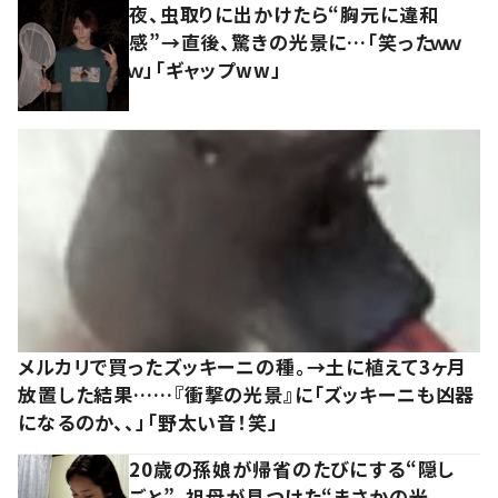
夜、虫取りに出かけたら“胸元に違和
感”→直後、驚きの光景に…「笑ったｗｗ
ｗ」「ギャップww」
メルカリで買ったズッキーニの種。→土に植えて3ヶ月
放置した結果……『衝撃の光景』に「ズッキーニも凶器
になるのか、、」「野太い音！笑」
20歳の孫娘が帰省のたびにする“隠し
ごと”。祖母が見つけた“まさかの光