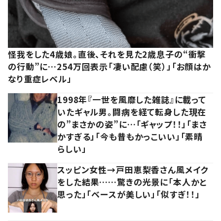
怪我をした4歳娘。直後、それを見た2歳息子の“衝撃
の行動”に…254万回表示「凄い配慮（笑）」「お顔はか
なり重症レベル」
1998年『一世を風靡した雑誌』に載って
いたギャル男。闘病を経て転身した現在
の”まさかの姿”に…「ギャップ！！」「まさ
かすぎる」「今も昔もかっこいい」「素晴
らしい」
スッピン女性→戸田恵梨香さん風メイク
をした結果……驚きの光景に「本人かと
思った」「ベースが美しい」「似すぎ！！」