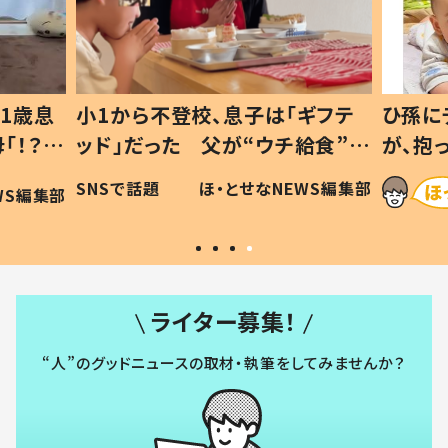
1歳息
小1から不登校、息子は「ギフテ
ひ孫に
「！？」
ッド」だった 父が“ウチ給食”を
が、抱
に「可愛
作り続ける理由とは #令和の親
「涙が
SNSで話題
ほ・とせなNEWS編集部
WS編集部
#令和の子
い」
ライター募集！
“人”のグッドニュースの取材・執筆をしてみませんか？