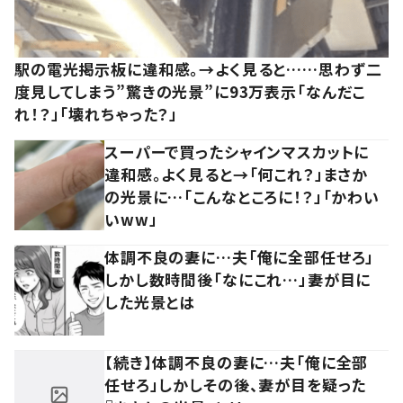
駅の電光掲示板に違和感。→よく見ると……思わず二
度見してしまう”驚きの光景”に93万表示「なんだこ
れ！？」「壊れちゃった？」
スーパーで買ったシャインマスカットに
違和感。よく見ると→「何これ？」まさか
の光景に…「こんなところに！？」「かわい
いww」
体調不良の妻に…夫「俺に全部任せろ」
しかし数時間後「なにこれ…」妻が目に
した光景とは
【続き】体調不良の妻に…夫「俺に全部
任せろ」しかしその後、妻が目を疑った