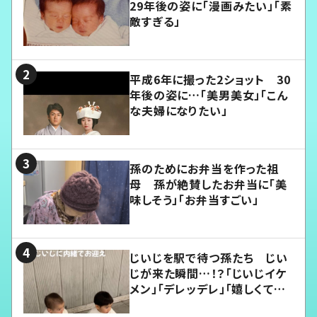
29年後の姿に「漫画みたい」「素
敵すぎる」
平成6年に撮った2ショット 30
年後の姿に…「美男美女」「こん
な夫婦になりたい」
孫のためにお弁当を作った祖
母 孫が絶賛したお弁当に「美
味しそう」「お弁当すごい」
じいじを駅で待つ孫たち じい
じが来た瞬間…！？「じいじイケ
メン」「デレッデレ」「嬉しくて可
愛くてたまらない」「幸せになれ