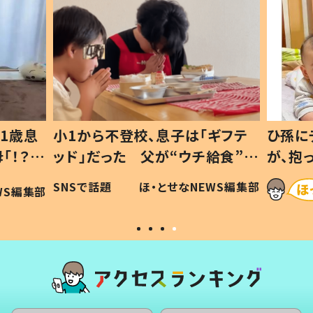
1歳息
小1から不登校、息子は「ギフテ
ひ孫に
「！？」
ッド」だった 父が“ウチ給食”を
が、抱
に「可愛
作り続ける理由とは #令和の親
「涙が
SNSで話題
ほ・とせなNEWS編集部
WS編集部
#令和の子
い」