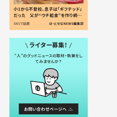
小1から不登校、息子は「ギフテッド」
だった 父が“ウチ給食”を作り続け
る理由とは #令和の親 #令和の子
SNSで話題
ほ・とせなNEWS編集部
ライター募集！
“人”のグッドニュースの取材・執筆をし
てみませんか？
お問い合わせページへ