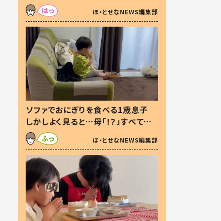
た本音とは
ほ・とせなNEWS編集部
ソファでおにぎりを食べる1歳息子
しかしよく見ると…母「！？」すべてを
察した母の投稿に「可愛いから許
ほ・とせなNEWS編集部
す！」「現行犯〜」