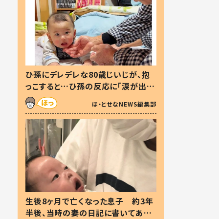
ひ孫にデレデレな80歳じいじが、抱
っこすると…ひ孫の反応に「涙が出ま
した」「可愛くて仕方ない」
ほ・とせなNEWS編集部
生後8ヶ月で亡くなった息子 約3年
半後、当時の妻の日記に書いてあっ