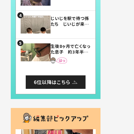
賛したお弁当に「美
味しそう」「お弁当す
ごい」
じいじを駅で待つ孫
たち じいじが来た
瞬間…！？「じいじイ
ケメン」「デレッデレ」
「嬉しくて可愛くてた
生後8ヶ月で亡くなっ
まらない」「幸せにな
た息子 約3年半
れる」
後、当時の妻の日記
に書いてあった本音
とは
6位以降はこちら