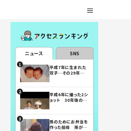
ニュース
SNS
平成7年に生まれた
双子…その29年後
の姿に「漫画みたい」
「素敵すぎる」
平成6年に撮った2シ
ョット 30年後の姿
に…「美男美女」「こ
んな夫婦になりた
い」
孫のためにお弁当を
作った祖母 孫が絶