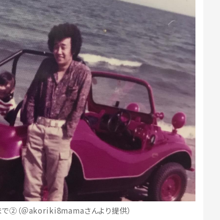
②（＠akoriki8mamaさんより提供）