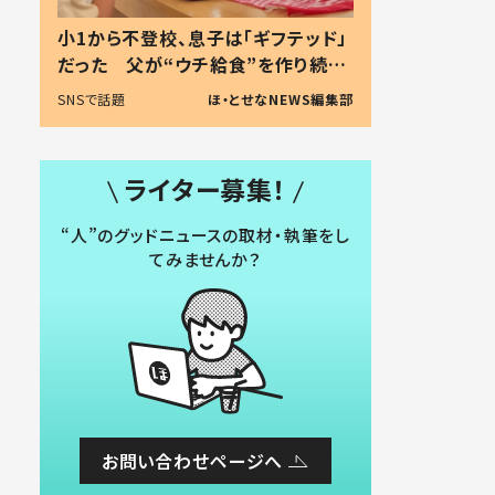
小1から不登校、息子は「ギフテッド」
だった 父が“ウチ給食”を作り続け
る理由とは #令和の親 #令和の子
SNSで話題
ほ・とせなNEWS編集部
ライター募集！
“人”のグッドニュースの取材・執筆をし
てみませんか？
お問い合わせページへ