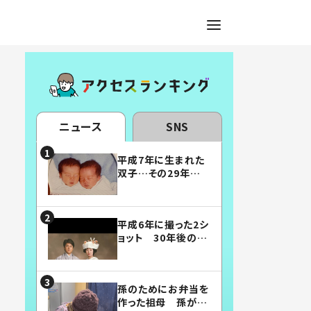
ニュース
SNS
平成7年に生まれた
双子…その29年後
の姿に「漫画みたい」
「素敵すぎる」
平成6年に撮った2シ
ョット 30年後の姿
に…「美男美女」「こ
んな夫婦になりた
い」
孫のためにお弁当を
作った祖母 孫が絶