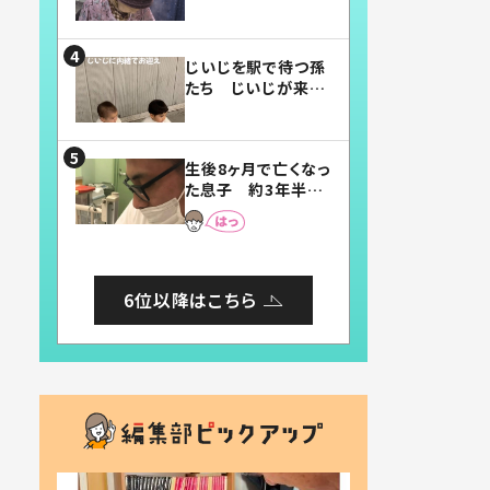
賛したお弁当に「美
味しそう」「お弁当す
ごい」
じいじを駅で待つ孫
たち じいじが来た
瞬間…！？「じいじイ
ケメン」「デレッデレ」
「嬉しくて可愛くてた
生後8ヶ月で亡くなっ
まらない」「幸せにな
た息子 約3年半
れる」
後、当時の妻の日記
に書いてあった本音
とは
6位以降はこちら