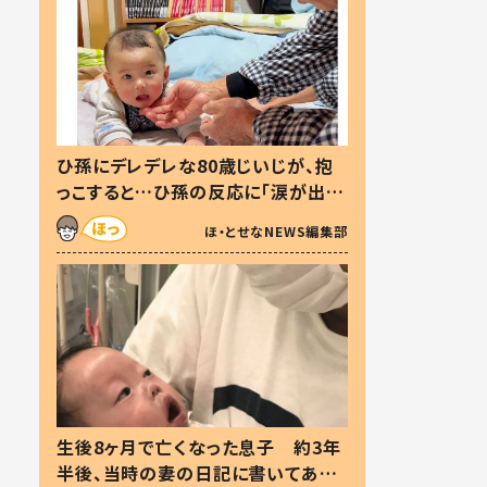
ひ孫にデレデレな80歳じいじが、抱
っこすると…ひ孫の反応に「涙が出ま
した」「可愛くて仕方ない」
ほ・とせなNEWS編集部
生後8ヶ月で亡くなった息子 約3年
半後、当時の妻の日記に書いてあっ