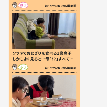
た本音とは
ほ・とせなNEWS編集部
ソファでおにぎりを食べる1歳息子
しかしよく見ると…母「！？」すべてを
察した母の投稿に「可愛いから許
ほ・とせなNEWS編集部
す！」「現行犯〜」