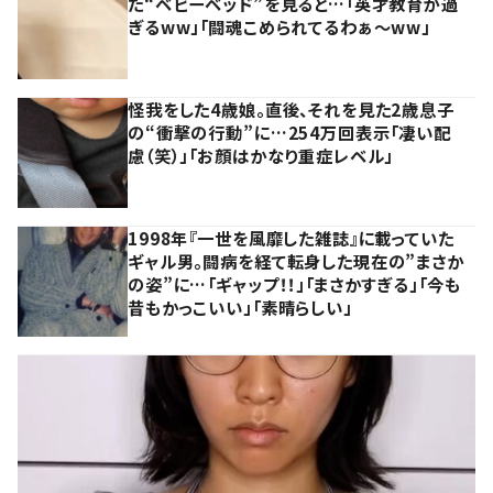
た“ベビーベッド”を見ると…「英才教育が過
ぎるww」「闘魂こめられてるわぁ～ww」
怪我をした4歳娘。直後、それを見た2歳息子
の“衝撃の行動”に…254万回表示「凄い配
慮（笑）」「お顔はかなり重症レベル」
1998年『一世を風靡した雑誌』に載っていた
ギャル男。闘病を経て転身した現在の”まさか
の姿”に…「ギャップ！！」「まさかすぎる」「今も
昔もかっこいい」「素晴らしい」