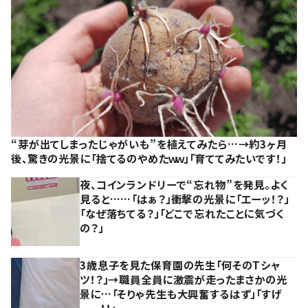
“芽が出てしまったじゃがいも”を植えてみたら…→約3ヶ月
後、驚きの光景に「捨てるのやめたｗｗ」「育ててみたいです！」
夜、コインランドリーで“忘れ物”を発見。よく
見ると……「はぁ？」衝撃の光景に「エーッ！？」
「なぜ落ちてる？」「どこで忘れたことに気づく
の？」
3歳息子を見た保育園の先生「何そのTシャ
ツ！？」→職員全員に激震が走ったまさかの光
景に…「そりゃ先生も大興奮するはず」「すげ
ーー！！」