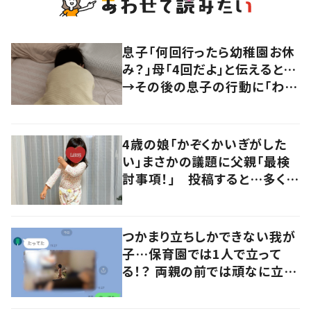
息子「何回行ったら幼稚園お休
み？」母「4回だよ」と伝えると…
→その後の息子の行動に「わか
るよその気持ち」「うちの子も！」
の声
4歳の娘「かぞくかいぎがした
い」まさかの議題に父親「最検
討事項！」 投稿すると…多くの
意見が寄せられる！
つかまり立ちしかできない我が
子…保育園では1人で立って
る！？ 両親の前では頑なに立た
ない1歳児が可愛すぎる…！