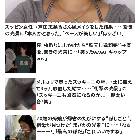
スッピン女性→戸田恵梨香さん風メイクをした結果……驚き
の光景に「本人かと思った」「ベースが美しい」「似すぎ！！」
夜、虫取りに出かけたら“胸元に違和感”→直
後、驚きの光景に…「笑ったｗｗｗ」「ギャップ
ww」
メルカリで買ったズッキーニの種。→土に植え
て3ヶ月放置した結果……『衝撃の光景』に
「ズッキーニも凶器になるのか、、」「野太い
音！笑」
20歳の孫娘が帰省のたびにする“隠しごと”。
祖母が見つけた“まさかの光景”に……「わぁ
ーーー！」「最高の孫だ」「これいいですね」