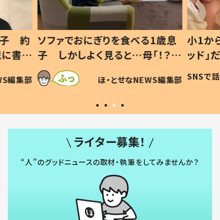
1歳息
小1から不登校、息子は「ギフテ
ひ孫に
「！？」
ッド」だった 父が“ウチ給食”を
が、抱
に「可愛
作り続ける理由とは #令和の親
「涙が
SNSで話題
ほ・とせなNEWS編集部
WS編集部
#令和の子
い」
ライター募集！
“人”のグッドニュースの取材・執筆をしてみませんか？