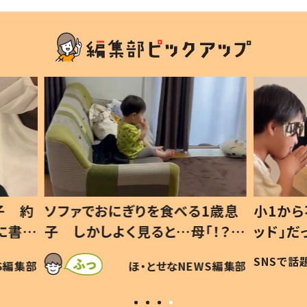
1歳息
小1から不登校、息子は「ギフテ
ひ孫に
「！？」
ッド」だった 父が“ウチ給食”を
が、抱
に「可愛
作り続ける理由とは #令和の親
「涙が
SNSで話題
ほ・とせなNEWS編集部
WS編集部
#令和の子
い」