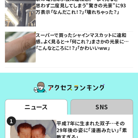
思わず二度見してしまう”驚きの光景”に93
万表示「なんだこれ！？」「壊れちゃった？」
スーパーで買ったシャインマスカットに違和
感。よく見ると→「何これ？」まさかの光景に…
「こんなところに！？」「かわいいww」
ニュース
SNS
平成7年に生まれた双子…その
29年後の姿に「漫画みたい」「素
敵すぎる」