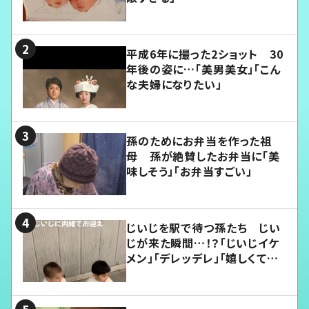
平成6年に撮った2ショット 30
年後の姿に…「美男美女」「こん
な夫婦になりたい」
孫のためにお弁当を作った祖
母 孫が絶賛したお弁当に「美
味しそう」「お弁当すごい」
じいじを駅で待つ孫たち じい
じが来た瞬間…！？「じいじイケ
メン」「デレッデレ」「嬉しくて可
愛くてたまらない」「幸せになれ
る」