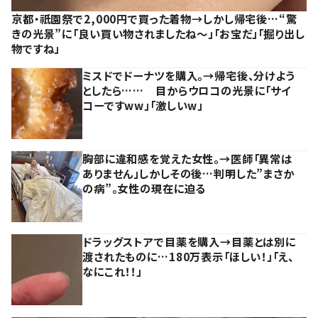
京都・祇園祭で2,000円で買った着物→しかし帰宅後…“驚
きの光景”に「良い買い物されましたね～」「お宝だ」「掘り出し
物ですね」
ミスドでドーナツを購入。→帰宅後、分けよう
としたら…… 目からウロコの光景に「サイ
コーですww」「激しいw」
胸部に違和感を覚えた女性。→医師「異常は
ありません」しかしその後…判明した”まさか
の病”。女性の現在に迫る
ドラッグストアで目薬を購入→目薬とは別に
渡されたものに…180万表示「ほしい！」「え、
なにこれ！！」