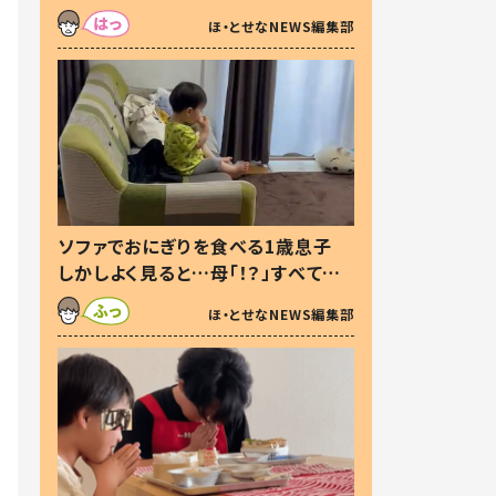
た本音とは
ほ・とせなNEWS編集部
ソファでおにぎりを食べる1歳息子
しかしよく見ると…母「！？」すべてを
察した母の投稿に「可愛いから許
ほ・とせなNEWS編集部
す！」「現行犯〜」