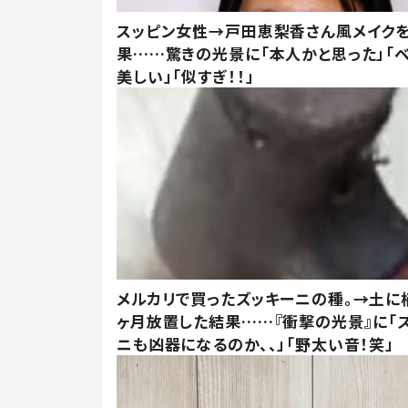
スッピン女性→戸田恵梨香さん風メイク
果……驚きの光景に「本人かと思った」「
美しい」「似すぎ！！」
メルカリで買ったズッキーニの種。→土に
ヶ月放置した結果……『衝撃の光景』に「
ニも凶器になるのか、、」「野太い音！笑」