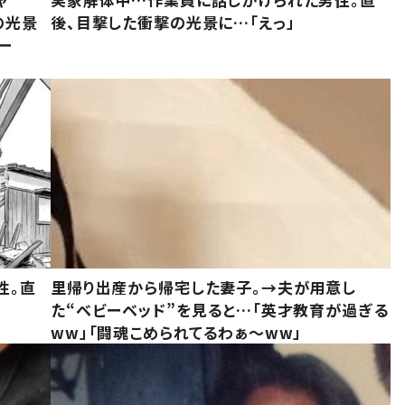
の光景
後、目撃した衝撃の光景に…「えっ」
ー
性。直
里帰り出産から帰宅した妻子。→夫が用意し
た“ベビーベッド”を見ると…「英才教育が過ぎる
ww」「闘魂こめられてるわぁ～ww」