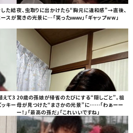
をした結
夜、虫取りに出かけたら“胸元に違和感”→直後、
ベースが
驚きの光景に…「笑ったｗｗｗ」「ギャップww」
植えて3
20歳の孫娘が帰省のたびにする“隠しごと”。祖
ズッキー
母が見つけた“まさかの光景”に……「わぁーー
ー！」「最高の孫だ」「これいいですね」