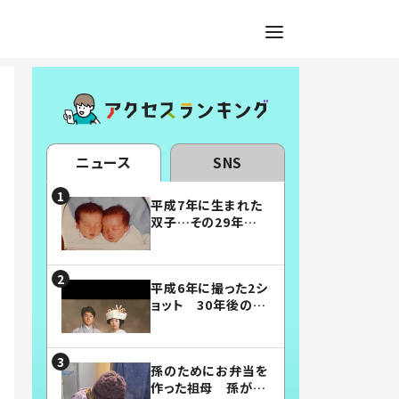
ニュース
SNS
平成7年に生まれた
双子…その29年後
の姿に「漫画みたい」
「素敵すぎる」
平成6年に撮った2シ
ョット 30年後の姿
に…「美男美女」「こ
んな夫婦になりた
い」
孫のためにお弁当を
作った祖母 孫が絶