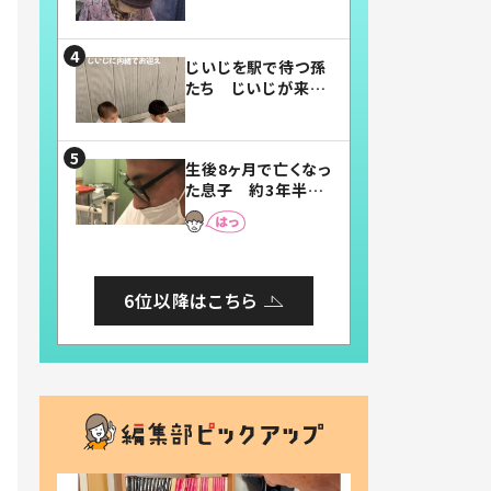
賛したお弁当に「美
味しそう」「お弁当す
ごい」
じいじを駅で待つ孫
たち じいじが来た
瞬間…！？「じいじイ
ケメン」「デレッデレ」
「嬉しくて可愛くてた
生後8ヶ月で亡くなっ
まらない」「幸せにな
た息子 約3年半
れる」
後、当時の妻の日記
に書いてあった本音
とは
6位以降はこちら