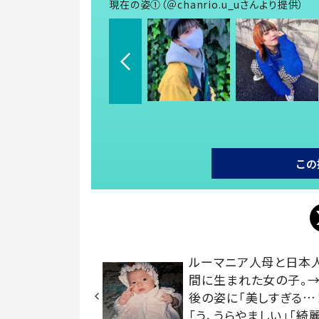
現在の姿①（＠chanrio.u_uさんより提供）
この
ルーマニア人母と日本
間に生まれた女の子。→
後の姿に「美しすぎる…
「う、うらやましい」「綺麗