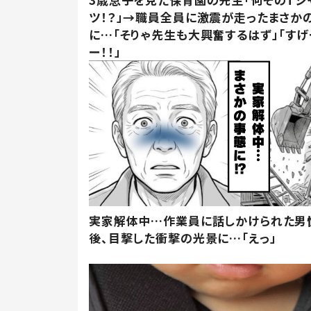
ツ！？」→職員全員に激震が走ったまさか
に…「そりゃ先生も大興奮するはず」「すげ
ー！！」
実家解体中…作業員に話しかけられた男
後、目撃した衝撃の光景に…「えっ」