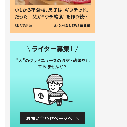
小1から不登校、息子は「ギフテッド」
だった 父が“ウチ給食”を作り続け
る理由とは #令和の親 #令和の子
SNSで話題
ほ・とせなNEWS編集部
ライター募集！
“人”のグッドニュースの取材・執筆をし
てみませんか？
お問い合わせページへ