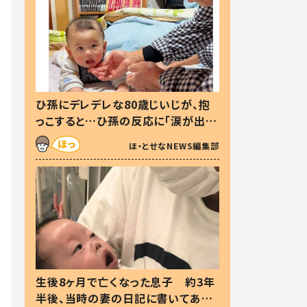
ひ孫にデレデレな80歳じいじが、抱
っこすると…ひ孫の反応に「涙が出ま
した」「可愛くて仕方ない」
ほ・とせなNEWS編集部
生後8ヶ月で亡くなった息子 約3年
半後、当時の妻の日記に書いてあっ