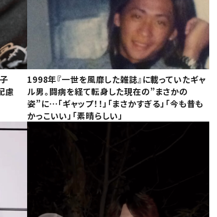
息子
1998年『一世を風靡した雑誌』に載っていたギャ
配慮
ル男。闘病を経て転身した現在の”まさかの
姿”に…「ギャップ！！」「まさかすぎる」「今も昔も
かっこいい」「素晴らしい」