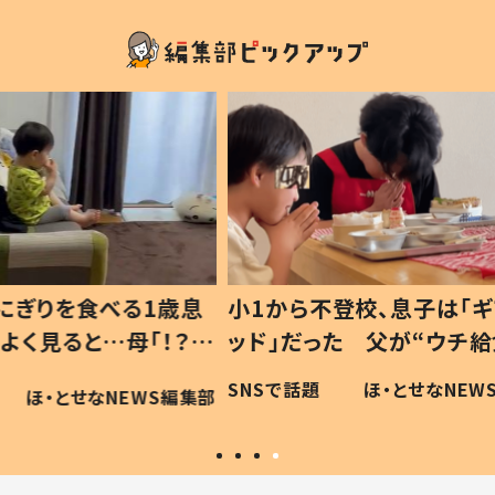
1歳息
小1から不登校、息子は「ギフテ
ひ孫に
「！？」
ッド」だった 父が“ウチ給食”を
が、抱
に「可愛
作り続ける理由とは #令和の親
「涙が
SNSで話題
ほ・とせなNEWS編集部
WS編集部
#令和の子
い」