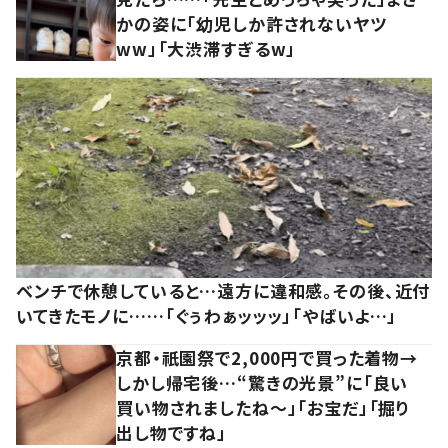
かの姿に「幼児しか許されないヤツ
ww」「大渋滞すぎるw」
ベンチで休憩していると…遠方に違和感。その後、近付
いてきたモノに……「ぐぅわぁッッッ」「やばいよ…」
京都・祇園祭で2,000円で買った着物→
しかし帰宅後…“驚きの光景”に「良い
買い物されましたね～」「お宝だ」「掘り
出し物ですね」