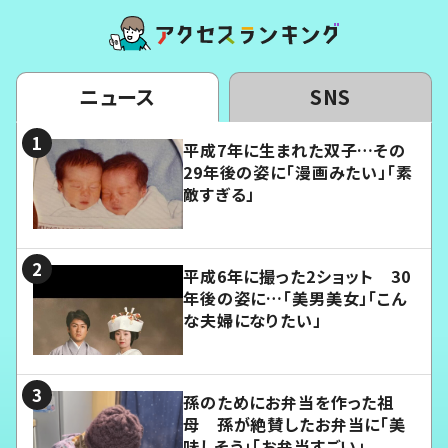
ニュース
SNS
平成7年に生まれた双子…その
29年後の姿に「漫画みたい」「素
敵すぎる」
平成6年に撮った2ショット 30
年後の姿に…「美男美女」「こん
な夫婦になりたい」
孫のためにお弁当を作った祖
母 孫が絶賛したお弁当に「美
味しそう」「お弁当すごい」