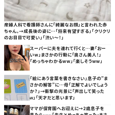
産婦人科で看護師さんに「綺麗なお顔」と言われた赤
ちゃん。→成長後の姿に…「将来有望すぎる」「クリクリ
のお目目で可愛い」「渋い～！」
スーパーに夫を連れて行くと…妻「おー
いw」まさかの行動に「奥さん美人！」
「めっちゃわかるww」「楽しそうww」
「絵にあう言葉を書きなさい」息子の”ま
さかの解答”に…母「正解でよいでしょう
か？」→衝撃の光景に「声出して笑った
ｗ」「天才だと思います」
ママが保育園へお迎えに→2歳息子を
見たら……「先生とめっちゃ笑った」まさ