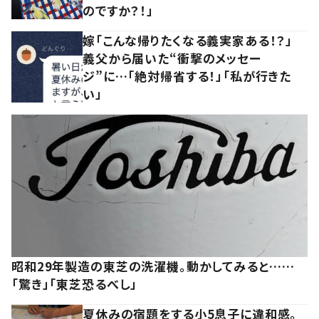
のですか？！」
嫁「こんな帰りたくなる義実家ある！？」
義父から届いた“衝撃のメッセー
ジ”に…「絶対帰省する！」「私が行きた
い」
昭和29年製造の東芝の洗濯機。動かしてみると……
「驚き」「東芝恐るべし」
夏休みの宿題をする小5息子に違和感。