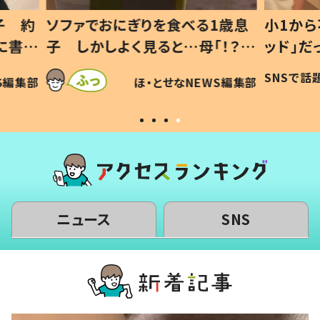
1歳息
小1から不登校、息子は「ギフテ
ひ孫に
「！？」
ッド」だった 父が“ウチ給食”を
が、抱
に「可愛
作り続ける理由とは #令和の親
「涙が
SNSで話題
ほ・とせなNEWS編集部
WS編集部
#令和の子
い」
ニュース
SNS