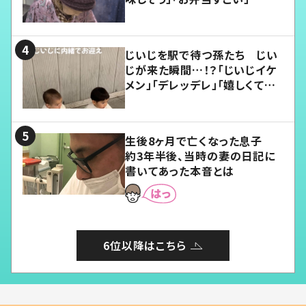
じいじを駅で待つ孫たち じい
じが来た瞬間…！？「じいじイケ
メン」「デレッデレ」「嬉しくて可
愛くてたまらない」「幸せになれ
る」
生後8ヶ月で亡くなった息子
約3年半後、当時の妻の日記に
書いてあった本音とは
6位以降はこちら