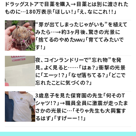
ドラッグストアで目薬を購入→目薬とは別に渡された
ものに…180万表示「ほしい！」「え、なにこれ！！」
“芽が出てしまったじゃがいも”を植えて
みたら…→約3ヶ月後、驚きの光景に
「捨てるのやめたｗｗ」「育ててみたいで
す！」
夜、コインランドリーで“忘れ物”を発
見。よく見ると……「はぁ？」衝撃の光景
に「エーッ！？」「なぜ落ちてる？」「どこで
忘れたことに気づくの？」
3歳息子を見た保育園の先生「何そのT
シャツ！？」→職員全員に激震が走ったま
さかの光景に…「そりゃ先生も大興奮す
るはず」「すげーー！！」