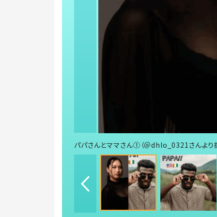
パパさんとママさん➀（＠dhlo_0321さんより