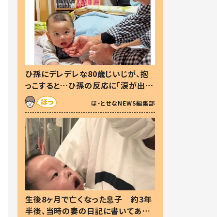
ひ孫にデレデレな80歳じいじが、抱
っこすると…ひ孫の反応に「涙が出ま
した」「可愛くて仕方ない」
ほ・とせなNEWS編集部
生後8ヶ月で亡くなった息子 約3年
半後、当時の妻の日記に書いてあっ