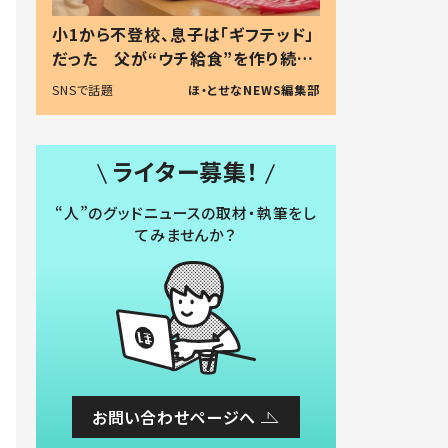
小1から不登校、息子は「ギフテッド」
だった 父が“ウチ給食”を作り続け
る理由とは #令和の親 #令和の子
SNSで話題
ほ・とせなNEWS編集部
ライター募集！
“人”のグッドニュースの取材・執筆をし
てみませんか？
お問い合わせページへ