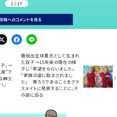
1 / 17
投稿へのコメントを見る
極低出生体重児として生まれ
た双子→15年後の現在の様
子。→
子に「希望をもらいました」
土産”で
「家族の姿に励まされまし
な紳士
た」 胃ろうであることをクラ
！」
スメイトに発表することに。そ
の姿に迫る