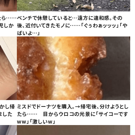
たら……
ベンチで休憩していると…遠方に違和感。その
児しか
後、近付いてきたモノに……「ぐぅわぁッッッ」「や
ばいよ…」
しかし帰
ミスドでドーナツを購入。→帰宅後、分けようとし
ました
たら…… 目からウロコの光景に「サイコーです
ww」「激しいw」