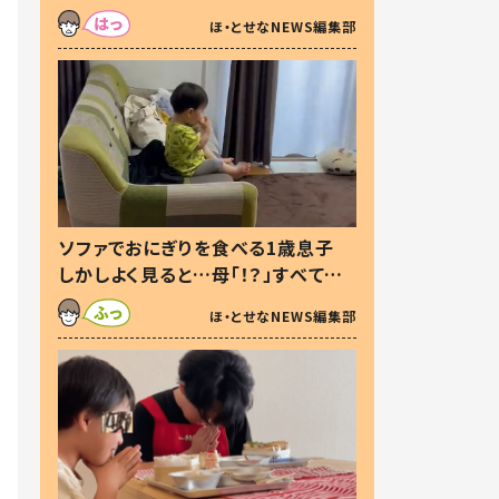
た本音とは
ほ・とせなNEWS編集部
ソファでおにぎりを食べる1歳息子
しかしよく見ると…母「！？」すべてを
察した母の投稿に「可愛いから許
ほ・とせなNEWS編集部
す！」「現行犯〜」