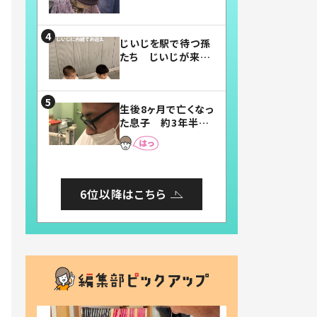
賛したお弁当に「美
味しそう」「お弁当す
ごい」
じいじを駅で待つ孫
たち じいじが来た
瞬間…！？「じいじイ
ケメン」「デレッデレ」
「嬉しくて可愛くてた
生後8ヶ月で亡くなっ
まらない」「幸せにな
た息子 約3年半
れる」
後、当時の妻の日記
に書いてあった本音
とは
6位以降はこちら