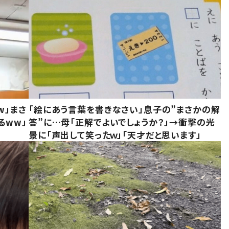
w」まさ
「絵にあう言葉を書きなさい」息子の”まさかの解
るww」
答”に…母「正解でよいでしょうか？」→衝撃の光
景に「声出して笑ったｗ」「天才だと思います」