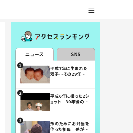
ニュース
SNS
平成7年に生まれた
双子…その29年後
の姿に「漫画みたい」
「素敵すぎる」
平成6年に撮った2シ
ョット 30年後の姿
に…「美男美女」「こ
んな夫婦になりた
い」
孫のためにお弁当を
作った祖母 孫が絶