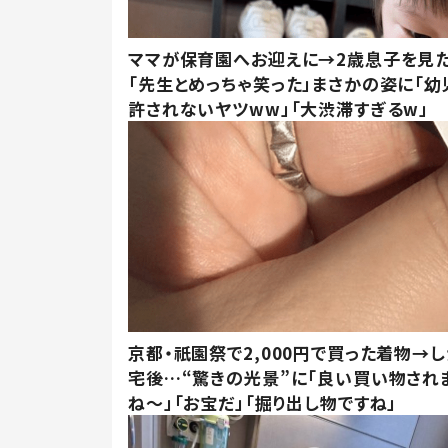
ママが保育園へお迎えに→2歳息子を見
「先生とめっちゃ笑った」まさかの姿に「幼
許されないヤツww」「大渋滞すぎるw」
京都・祇園祭で2,000円で買った着物→
宅後…“驚きの光景”に「良い買い物され
ね～」「お宝だ」「掘り出し物ですね」