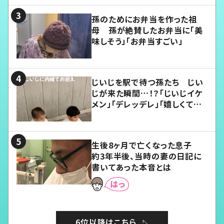
孫のためにお弁当を作った祖
母 孫が絶賛したお弁当に「美
味しそう」「お弁当すごい」
じいじを駅で待つ孫たち じい
じが来た瞬間…！？「じいじイケ
メン」「デレッデレ」「嬉しくて可
愛くてたまらない」「幸せになれ
る」
生後8ヶ月で亡くなった息子
約3年半後、当時の妻の日記に
書いてあった本音とは
6位以降はこちら