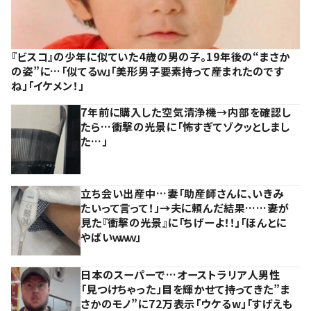
『ビスコ』の少年に似ていた4歳の男の子。19年後の“まさか
の姿”に…「似てるｗ」「美形男子要素持って産まれたのです
ね」「イケメン！」
7年前に購入した空気清浄機→内部を確認し
たら…衝撃の光景に「怖すぎてゾクッとしまし
た…」
立ち会い出産中…妻「助産師さんに、いきみ
たいって言って！」→夫に頼んだ結果……妻が
見た『衝撃の光景』に「ちげーよ！！」「ほんとに
やばいｗｗｗ」
日本のスーパーで…オーストラリア人男性
「見つけちゃった」目を輝かせて持ってきた”ま
さかのモノ”に72万表示「ウケるw」「すげえも