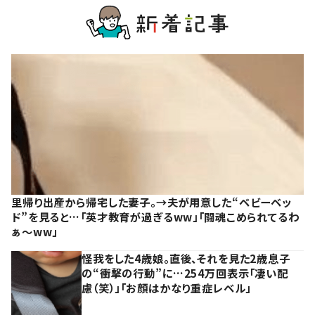
里帰り出産から帰宅した妻子。→夫が用意した“ベビーベッ
ド”を見ると…「英才教育が過ぎるww」「闘魂こめられてるわ
ぁ～ww」
怪我をした4歳娘。直後、それを見た2歳息子
の“衝撃の行動”に…254万回表示「凄い配
慮（笑）」「お顔はかなり重症レベル」