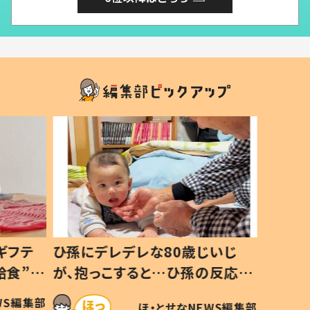
ギフテ
ひ孫にデレデレな80歳じいじ
給食”を
が、抱っこすると…ひ孫の反応に
和の親
「涙が出ました」「可愛くて仕方な
WS編集部
ほ・とせなNEWS編集部