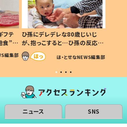
ギフテ
ひ孫にデレデレな80歳じいじ
給食”を
が、抱っこすると…ひ孫の反応に
和の親
「涙が出ました」「可愛くて仕方な
WS編集部
ほ・とせなNEWS編集部
い」
ニュース
SNS