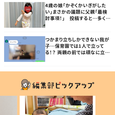
4歳の娘「かぞくかいぎがした
い」まさかの議題に父親「最検
討事項！」 投稿すると…多くの
意見が寄せられる！
つかまり立ちしかできない我が
子…保育園では1人で立って
る！？ 両親の前では頑なに立た
ない1歳児が可愛すぎる…！