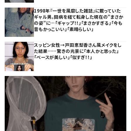
1998年『一世を風靡した雑誌』に載っていた
ギャル男。闘病を経て転身した現在の”まさか
の姿”に…「ギャップ！！」「まさかすぎる」「今も
昔もかっこいい」「素晴らしい」
スッピン女性→戸田恵梨香さん風メイクをし
た結果……驚きの光景に「本人かと思った」
「ベースが美しい」「似すぎ！！」