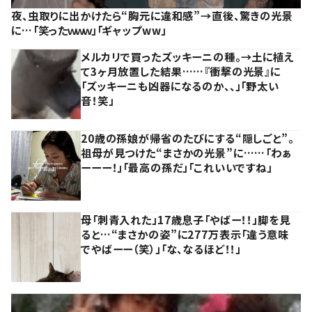
夜、虫取りに出かけたら“胸元に違和感”→直後、驚きの光景
に…「笑ったｗｗｗ」「ギャップww」
メルカリで買ったズッキーニの種。→土に植え
て3ヶ月放置した結果……『衝撃の光景』に
「ズッキーニも凶器になるのか、、」「野太い
音！笑」
20歳の孫娘が帰省のたびにする“隠しごと”。
祖母が見つけた“まさかの光景”に……「わぁ
ーーー！」「最高の孫だ」「これいいですね」
母「刺青入れた」17歳息子「やばー！！」脚を見
ると…“まさかの姿”に277万表示「違う意味
でやばーー（笑）」「な、なるほど！！」