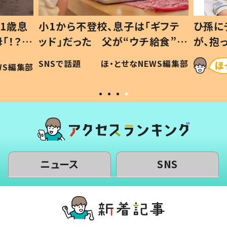
1歳息
小1から不登校、息子は「ギフテ
ひ孫に
「！？」
ッド」だった 父が“ウチ給食”を
が、抱
に「可愛
作り続ける理由とは #令和の親
「涙が
SNSで話題
ほ・とせなNEWS編集部
WS編集部
#令和の子
い」
ニュース
SNS