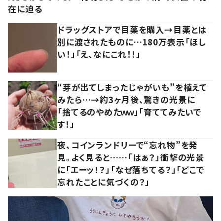
在に迫る
ドラッグストアで目薬を購入→目薬とは
別に渡されたものに…180万表示「ほし
い！」「え、なにこれ！！」
“芽が出てしまったじゃがいも”を植えて
みたら…→約3ヶ月後、驚きの光景に
「捨てるのやめたｗｗ」「育ててみたいで
す！」
夜、コインランドリーで“忘れ物”を発
見。よく見ると……「はぁ？」衝撃の光景
に「エーッ！？」「なぜ落ちてる？」「どこで
忘れたことに気づくの？」