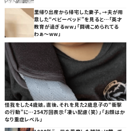
里帰り出産から帰宅した妻子。→夫が用
意した“ベビーベッド”を見ると…「英才
教育が過ぎるww」「闘魂こめられてる
わぁ～ww」
怪我をした4歳娘。直後、それを見た2歳息子の“衝撃
の行動”に…254万回表示「凄い配慮（笑）」「お顔はか
なり重症レベル」