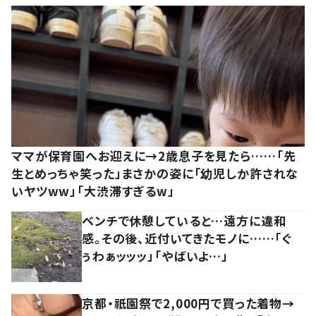
ママが保育園へお迎えに→2歳息子を見たら……「先
生とめっちゃ笑った」まさかの姿に「幼児しか許されな
いヤツww」「大渋滞すぎるw」
ベンチで休憩していると…遠方に違和
感。その後、近付いてきたモノに……「ぐ
ぅわぁッッッ」「やばいよ…」
京都・祇園祭で2,000円で買った着物→