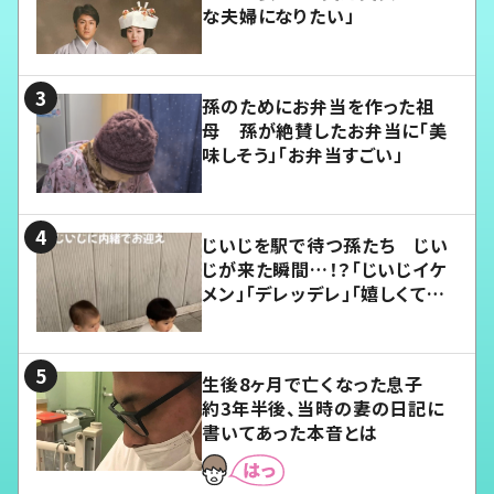
な夫婦になりたい」
孫のためにお弁当を作った祖
母 孫が絶賛したお弁当に「美
味しそう」「お弁当すごい」
じいじを駅で待つ孫たち じい
じが来た瞬間…！？「じいじイケ
メン」「デレッデレ」「嬉しくて可
愛くてたまらない」「幸せになれ
る」
生後8ヶ月で亡くなった息子
約3年半後、当時の妻の日記に
書いてあった本音とは