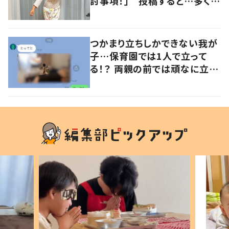
討事項！」 投稿すると…多くの
意見が寄せられる！
つかまり立ちしかできない我が
子…保育園では1人で立って
る！？ 両親の前では頑なに立た
ない1歳児が可愛すぎる…！