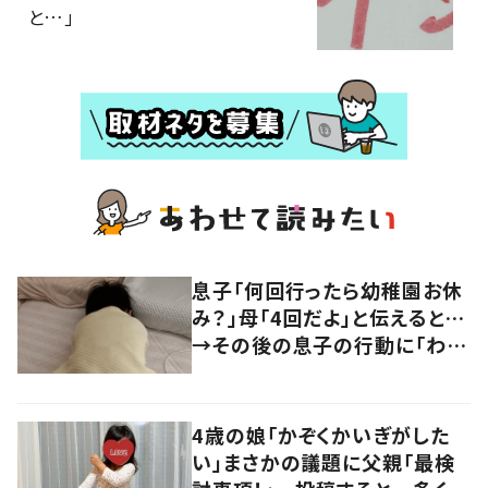
と…」
息子「何回行ったら幼稚園お休
み？」母「4回だよ」と伝えると…
→その後の息子の行動に「わか
るよその気持ち」「うちの子も！」
の声
4歳の娘「かぞくかいぎがした
い」まさかの議題に父親「最検