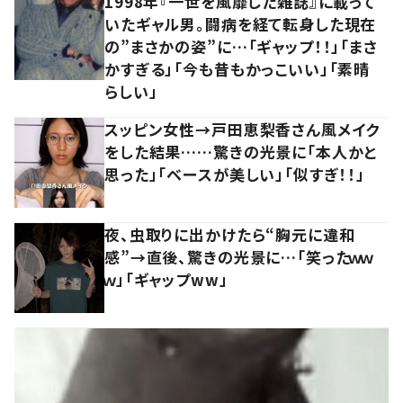
1998年『一世を風靡した雑誌』に載って
いたギャル男。闘病を経て転身した現在
の”まさかの姿”に…「ギャップ！！」「まさ
かすぎる」「今も昔もかっこいい」「素晴
らしい」
スッピン女性→戸田恵梨香さん風メイク
をした結果……驚きの光景に「本人かと
思った」「ベースが美しい」「似すぎ！！」
夜、虫取りに出かけたら“胸元に違和
感”→直後、驚きの光景に…「笑ったｗｗ
ｗ」「ギャップww」