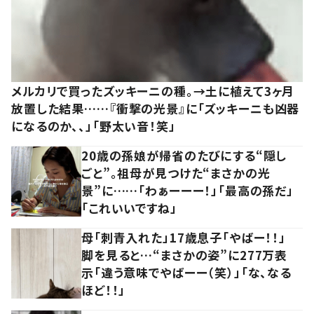
メルカリで買ったズッキーニの種。→土に植えて3ヶ月
放置した結果……『衝撃の光景』に「ズッキーニも凶器
になるのか、、」「野太い音！笑」
20歳の孫娘が帰省のたびにする“隠し
ごと”。祖母が見つけた“まさかの光
景”に……「わぁーーー！」「最高の孫だ」
「これいいですね」
母「刺青入れた」17歳息子「やばー！！」
脚を見ると…“まさかの姿”に277万表
示「違う意味でやばーー（笑）」「な、なる
ほど！！」