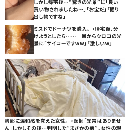
しかし帰宅後…“驚きの光景”に「良い
買い物されましたね～」「お宝だ」「掘り
出し物ですね」
ミスドでドーナツを購入。→帰宅後、分
けようとしたら…… 目からウロコの光
景に「サイコーですww」「激しいw」
胸部に違和感を覚えた女性。→医師「異常はありませ
ん」しかしその後…判明した”まさかの病”。女性の現