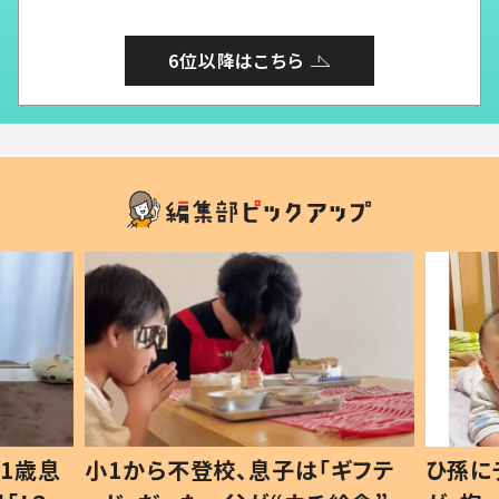
6位以降はこちら
1歳息
小1から不登校、息子は「ギフテ
ひ孫に