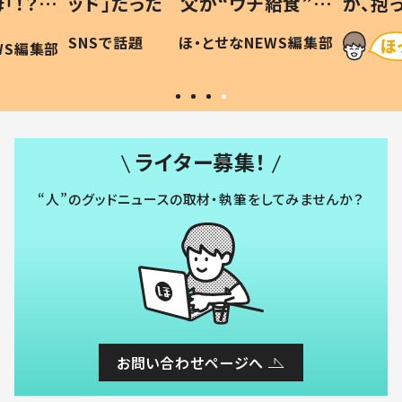
「！？」
ッド」だった 父が“ウチ給食”を
が、抱
に「可愛
作り続ける理由とは #令和の親
「涙が
SNSで話題
ほ・とせなNEWS編集部
WS編集部
#令和の子
い」
ライター募集！
“人”のグッドニュースの取材・執筆をしてみませんか？
お問い合わせページへ