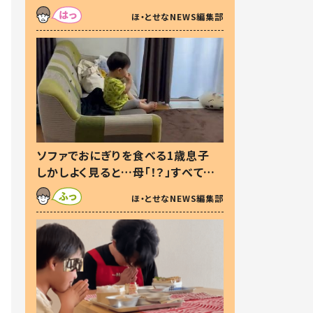
た本音とは
ほ・とせなNEWS編集部
ソファでおにぎりを食べる1歳息子
しかしよく見ると…母「！？」すべてを
察した母の投稿に「可愛いから許
ほ・とせなNEWS編集部
す！」「現行犯〜」