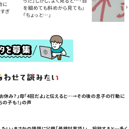
った」しかし、よく見ると…「目
動に
を細めても斜めから見ても」
愛すぎ
「ちょっと…」
お休み？」母「4回だよ」と伝えると…→その後の息子の行動に
ちの子も！」の声
したい」まさかの議題に父親「最検討事項！」 投稿すると…多く