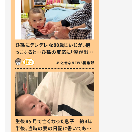
ひ孫にデレデレな80歳じいじが、抱
っこすると…ひ孫の反応に「涙が出ま
した」「可愛くて仕方ない」
ほ・とせなNEWS編集部
生後8ヶ月で亡くなった息子 約3年
半後、当時の妻の日記に書いてあっ