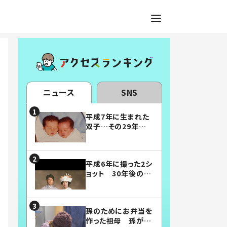
ニュース
SNS
平成7年に生まれた
双子…その29年後
の姿に「漫画みたい」
「素敵すぎる」
平成6年に撮った2シ
ョット 30年後の姿
に…「美男美女」「こ
んな夫婦になりた
い」
孫のためにお弁当を
作った祖母 孫が絶