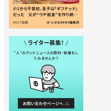
小1から不登校、息子は「ギフテッド」
だった 父が“ウチ給食”を作り続け
る理由とは #令和の親 #令和の子
SNSで話題
ほ・とせなNEWS編集部
ライター募集！
“人”のグッドニュースの取材・執筆をし
てみませんか？
お問い合わせページへ