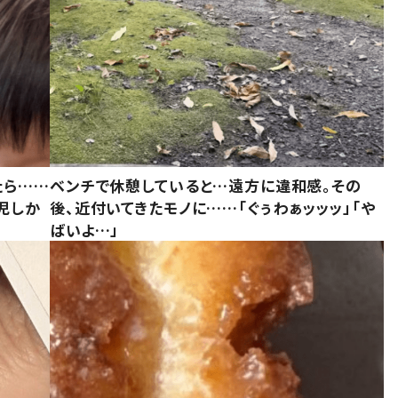
たら……
ベンチで休憩していると…遠方に違和感。その
児しか
後、近付いてきたモノに……「ぐぅわぁッッッ」「や
ばいよ…」