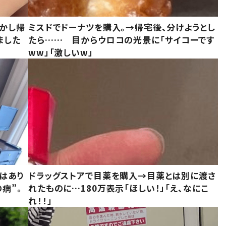
しかし帰
ミスドでドーナツを購入。→帰宅後、分けようとし
ました
たら…… 目からウロコの光景に「サイコーです
ww」「激しいw」
はあり
ドラッグストアで目薬を購入→目薬とは別に渡さ
病”。
れたものに…180万表示「ほしい！」「え、なにこ
れ！！」