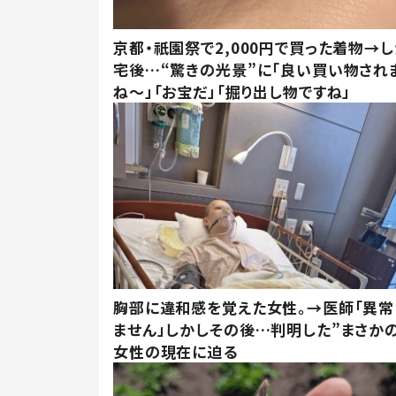
京都・祇園祭で2,000円で買った着物→
宅後…“驚きの光景”に「良い買い物され
ね～」「お宝だ」「掘り出し物ですね」
胸部に違和感を覚えた女性。→医師「異常
ません」しかしその後…判明した”まさかの
女性の現在に迫る