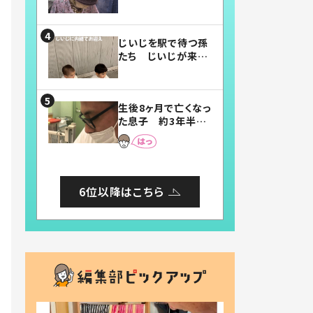
賛したお弁当に「美
味しそう」「お弁当す
ごい」
じいじを駅で待つ孫
たち じいじが来た
瞬間…！？「じいじイ
ケメン」「デレッデレ」
「嬉しくて可愛くてた
生後8ヶ月で亡くなっ
まらない」「幸せにな
た息子 約3年半
れる」
後、当時の妻の日記
に書いてあった本音
とは
6位以降はこちら