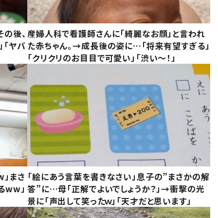
その後、
産婦人科で看護師さんに「綺麗なお顔」と言われ
」「ヤバ
た赤ちゃん。→成長後の姿に…「将来有望すぎる」
「クリクリのお目目で可愛い」「渋い～！」
w」まさ
「絵にあう言葉を書きなさい」息子の”まさかの解
るww」
答”に…母「正解でよいでしょうか？」→衝撃の光
景に「声出して笑ったｗ」「天才だと思います」